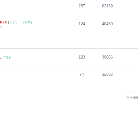
287
63159
анке
[
1
2
3
…
7
8
9
]
124
40460
ым
123
39066
…
7
8
9
]
74
32582