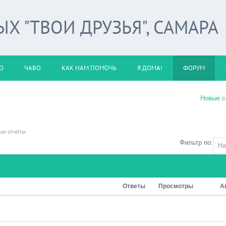
 "ТВОИ ДРУЗЬЯ", САМАРА
О
ЧАВО
КАК НАМ ПОМОЧЬ
Я ДОМА!
ФОРУМ
Новые 
ые отчёты
Фильтр по:
Ответы
Просмотры
А