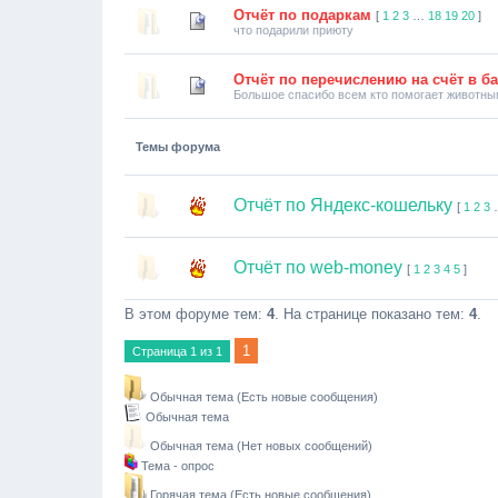
Отчёт по подаркам
[
1
2
3
…
18
19
20
]
что подарили приюту
Отчёт по перечислению на счёт в б
Большое спасибо всем кто помогает животн
Темы форума
Отчёт по Яндекс-кошельку
[
1
2
3
Отчёт по web-money
[
1
2
3
4
5
]
В этом форуме тем:
4
. На странице показано тем:
4
.
1
Страница
1
из
1
Обычная тема (Есть новые сообщения)
Обычная тема
Обычная тема (Нет новых сообщений)
Тема - опрос
Горячая тема (Есть новые сообщения)