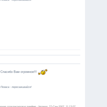
 Спасибо Вам огромное!!!
 Пегаса - пересаживайся!
ение отредактировал
zoolog
-
Четверг, 27-Сен-2007, 11:13:07