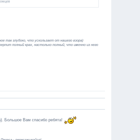
томцев
е так глубоко, что ускользает от нашего взора)
терпит полный крах, настолько полный, что именно из него
а). Большое Вам спасибо ребята!
 Пегаса - пересаживайся!