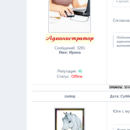
я думаю,
Согласн
Подлинн
коренитс
вытекаю
Сообщений:
3281
Имя: Ирина
Репутация:
46
Статус:
Offline
zoolog
Дата: Суббо
Юля с му
Жизнь пр