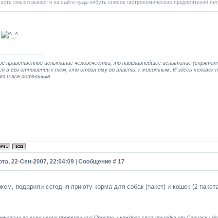
 есть смысл вынести на сайте куда-нибуть список гастрономических предпочтений пи
а
ое нравственное испытание человечества, то наиглавнейшее испытание (спрятанно
я в его отношении к тем, кто отдан ему во власть: к животным. И здесь человек 
т и все остальные.
та, 22-Сен-2007, 22:04:09 | Сообщение #
17
жем, подарили сегодня приюту корма для собак (пакет) и кошек (2 пакет
екрасна во всех своих проявлениях! Просто у каждого своя лошадка от Савраски до