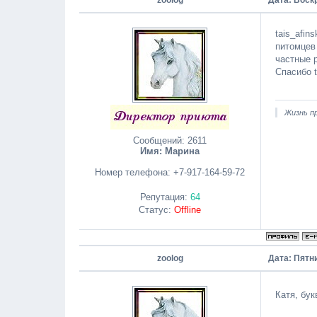
zoolog
Дата: Воск
tais_afi
питомцев
частные 
Спасибо t
Жизнь пр
Сообщений:
2611
Имя: Марина
Номер телефона:
+7-917-164-59-72
Репутация:
64
Статус:
Offline
zoolog
Дата: Пятни
Катя, бу