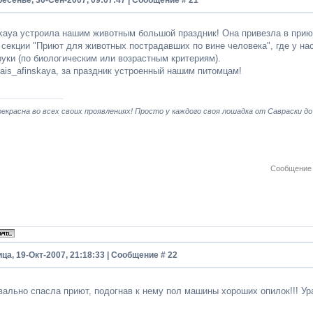
ресенье, 30-Сен-2007, 09:07:47 | Сообщение #
21
nskaya устроила нашим животным большой праздник! Она привезла в прию
 секции "Приют для животных пострадавших по вине человека", где у н
руки (по биологическим или возрастным критериям).
ais_afinskaya, за праздник устроенный нашим питомцам!
екрасна во всех своих проявлениях! Просто у каждого своя лошадка от Савраски до
Сообщение 
ца, 19-Окт-2007, 21:18:33 | Сообщение #
22
квально спасла приют, подогнав к нему пол машины хороших опилок!!!