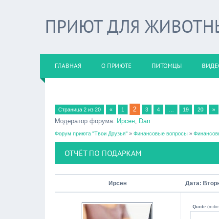
ПРИЮТ ДЛЯ ЖИВОТНЫХ
ГЛАВНАЯ
О ПРИЮТЕ
ПИТОМЦЫ
ВИДЕ
2
Страница
2
из
20
«
1
3
4
…
19
20
»
Модератор форума:
Ирсен
,
Dan
Форум приюта "Твои Друзья"
»
Финансовые вопросы
»
Финансов
ОТЧЁТ ПО ПОДАРКАМ
Ирсен
Дата: Вторн
Quote
(
mdi