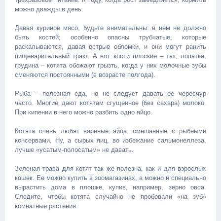
можно дважды в день.
Давая куриное мясо, будьте внимательны: в нем не должно
быть костей; особенно опасны трубчатые, которые
раскалываются, давая острые обломки, и они могут ранить
пищеварительный тракт. А вот кости плоские – таз, лопатка,
грудина – котята обожают грызть, когда у них молочные зубы
сменяются постоянными (в возрасте полгода).
Рыба – полезная еда, но не следует давать ее чересчур
часто. Многие дают котятам сгущенное (без сахара) молоко.
При кипении в него можно разбить одно яйцо.
Котята очень любят вареные яйца, смешанные с рыбными
консервами. Ну, а сырых яиц, во избежание сальмонеллеза,
лучше «усатым-полосатым» не давать.
Зеленая трава для котят так же полезна, как и для взрослых
кошек. Ее можно купить в зоомагазинах, а можно и специально
вырастить дома в плошке, купив, например, зерно овса.
Следите, чтобы котята случайно не пробовали «на зуб»
комнатные растения.