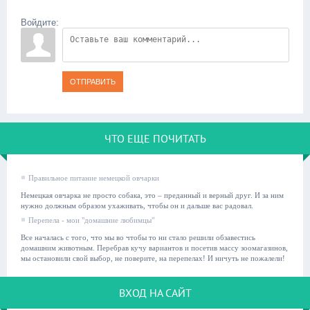
Войдите:
ОТПРАВИТЬ
ЧТО ЕЩЕ ПОЧИТАТЬ
Правильное питание немецкой овчарки
Немецкая овчарка не просто собака, это – преданный и верный друг. И за ним
нужно должным образом ухаживать, чтобы он и дальше вас радовал.
Перепела - мои "домашние любимцы"
Все началась с того, что мы во чтобы то ни стало решили обзавестись
домашним животным. Перебрав кучу вариантов и посетив массу зоомагазинов,
мы остановили свой выбор, не поверите, на перепелах! И ничуть не пожалели!
ВХОД НА САЙТ