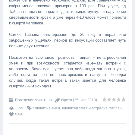
может быть нанесено несколько ударов. Для сравнения – яд
кобры менее токсичен примерно в 100 раз. При укусе, яд
Тайпана вызывает паралич дыхательных мускул и нарушение
свертываемости крови, а уже через 4-10 часов может привести
к смерти человека.
Самки Тайпана откладывают до 20 яиц в норах или
заброшенных ущельях, период их инкубации составляет чуть
больше двух месяцев.
Несмотря на всю свою грозность, Тайпан – не агрессивная
змея и при возможности старается избежать встречи с
человеком. Зачастую, кусает она либо когда загнана в угол,
либо если на нее по неосторожности наступят. Нередки
случаи, когда такая встреча заканчивается для человека
смертельным исходом.
Поведение животных
Ирсен
(25-Фев-2018)
1159
Ядовитые змеи
,
ядовитая змея
,
Австралия
,
тайпан
0.0
/
0