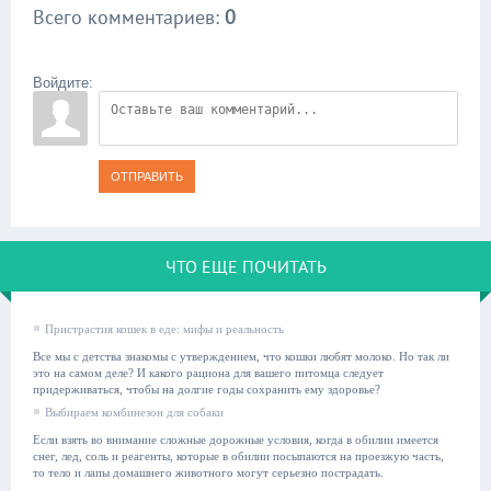
Всего комментариев
:
0
Войдите:
ОТПРАВИТЬ
ЧТО ЕЩЕ ПОЧИТАТЬ
Пристрастия кошек в еде: мифы и реальность
Все мы с детства знакомы с утверждением, что кошки любят молоко. Но так ли
это на самом деле? И какого рациона для вашего питомца следует
придерживаться, чтобы на долгие годы сохранить ему здоровье?
Выбираем комбинезон для собаки
Если взять во внимание сложные дорожные условия, когда в обилии имеется
снег, лед, соль и реагенты, которые в обилии посыпаются на проезжую часть,
то тело и лапы домашнего животного могут серьезно пострадать.