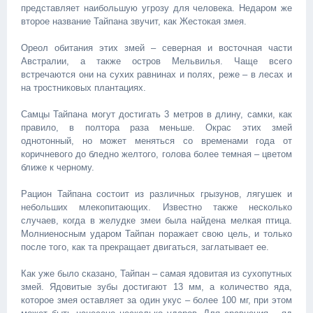
представляет наибольшую угрозу для человека. Недаром же
второе название Тайпана звучит, как Жестокая змея.
Ореол обитания этих змей – северная и восточная части
Австралии, а также остров Мельвилья. Чаще всего
встречаются они на сухих равнинах и полях, реже – в лесах и
на тростниковых плантациях.
Самцы Тайпана могут достигать 3 метров в длину, самки, как
правило, в полтора раза меньше. Окрас этих змей
однотонный, но может меняться со временами года от
коричневого до бледно желтого, голова более темная – цветом
ближе к черному.
Рацион Тайпана состоит из различных грызунов, лягушек и
небольших млекопитающих. Известно также несколько
случаев, когда в желудке змеи была найдена мелкая птица.
Молниеносным ударом Тайпан поражает свою цель, и только
после того, как та прекращает двигаться, заглатывает ее.
Как уже было сказано, Тайпан – самая ядовитая из сухопутных
змей. Ядовитые зубы достигают 13 мм, а количество яда,
которое змея оставляет за один укус – более 100 мг, при этом