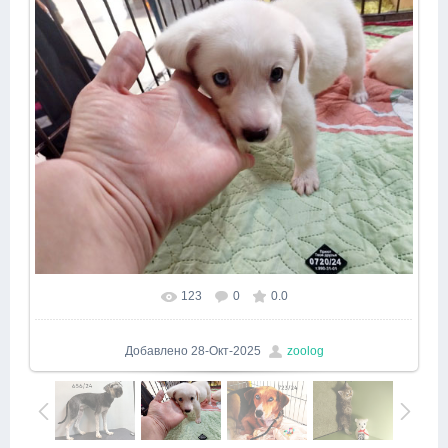
123
0
0.0
Добавлено
28-Окт-2025
zoolog