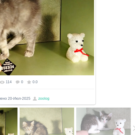
114
0
0.0
лено
20-Июл-2025
zoolog