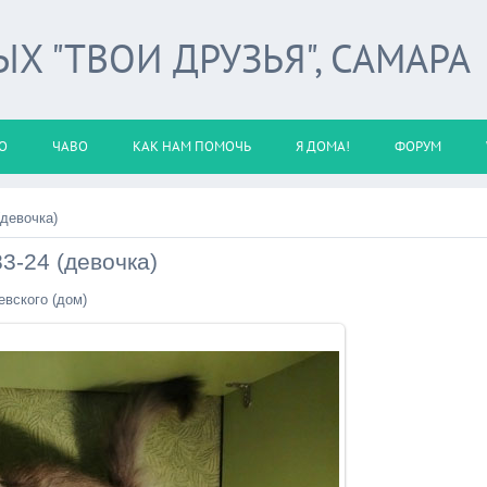
 "ТВОИ ДРУЗЬЯ", САМАРА
О
ЧАВО
КАК НАМ ПОМОЧЬ
Я ДОМА!
ФОРУМ
(девочка)
3-24 (девочка)
евского (дом)