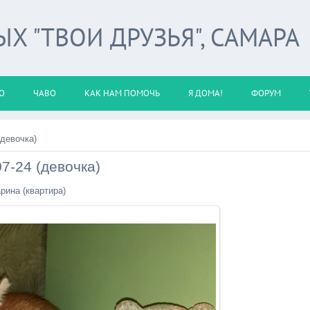
 "ТВОИ ДРУЗЬЯ", САМАРА
О
ЧАВО
КАК НАМ ПОМОЧЬ
Я ДОМА!
ФОРУМ
(девочка)
7-24 (девочка)
арина (квартира)