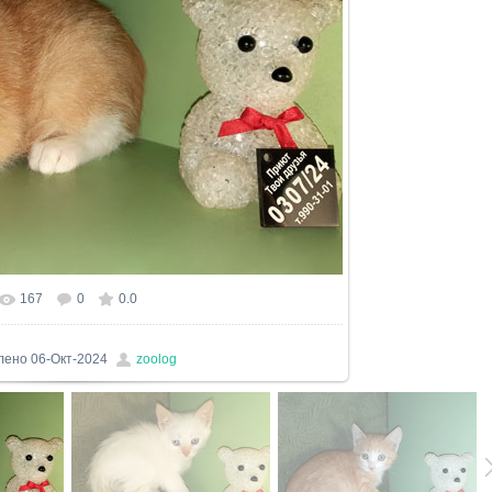
167
0
0.0
лено
06-Окт-2024
zoolog