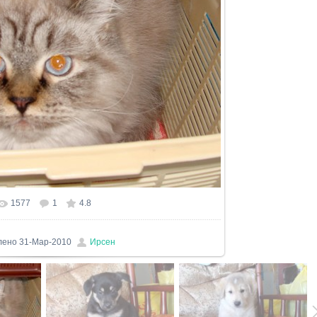
1577
1
4.8
лено
31-Мар-2010
Ирсен