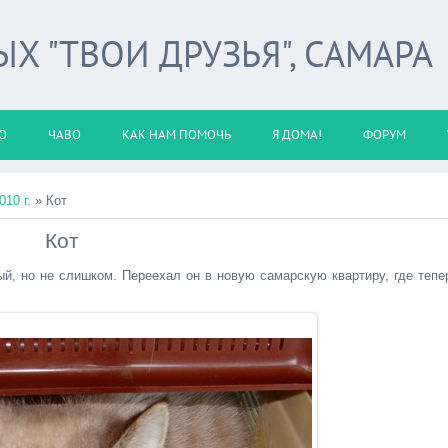
 "ТВОИ ДРУЗЬЯ", САМАРА
О
ЧАВО
КАК НАМ ПОМОЧЬ
Я ДОМА!
ФОРУМ
010 г.
» Кот
Кот
ый, но не слишком. Переехал он в новую самарскую квартиру, где тепе