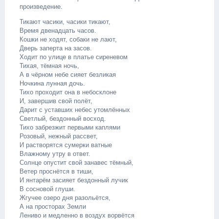
произведение.
Тикают часики, часики тикают,
Время двенадцать часов.
Кошки не ходят, собаки не лают,
Дверь заперта на засов.
Ходит по улице в платье сиреневом
Тихая, тёмная ночь,
А в чёрном небе сияет безликая
Ночкина лунная дочь.
Тихо проходит она в небосклоне
И, завершив свой полёт,
Дарит с уставших небес утомлённых
Светлый, бездонный восход.
Тихо забрезжит первыми каплями
Розовый, нежный рассвет,
И растворятся сумерки ватные
Влажному утру в ответ.
Солнце опустит свой занавес тёмный,
Ветер проснётся в тиши,
И янтарём засияет бездонный лучик
В сосновой глуши.
Жгучее озеро дня разольётся,
А на просторах Земли
Лениво и медленно в воздух ворвётся