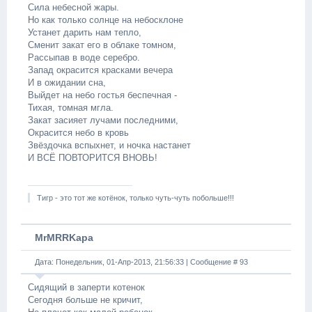
Сила небесной жары.
Но как только солнце на небосклоне
Устанет дарить нам тепло,
Сменит закат его в облаке томном,
Рассыпав в воде серебро.
Запад окрасится красками вечера
И в ожидании сна,
Выйдет на небо гостья беспечная -
Тихая, томная мгла.
Закат засияет лучами последними,
Окрасится небо в кровь
Звёздочка вспыхнет, и ночка настанет
И ВСЁ ПОВТОРИТСЯ ВНОВЬ!
Тигр - это тот же котёнок, только чуть-чуть побольше!!!
MrMRRKapa
Дата: Понедельник, 01-Апр-2013, 21:56:33 | Сообщение #
93
Сидящий в заперти котенок
Сегодня больше не кричит,