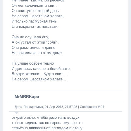
Не плачет как малой ребенок
Он лег калачиком и спит.
Он спит уже который день
На сером шерстяном халате,
И только пасмурная тень
Его накрыла так некстати.
. ......
Она не слушала его,
А он устал от этой "соли",
Они расстались и давно
Не появлялись в этом доме.
. .......
На улице совсем темно
И дом весь словно в белой вате,
Внутри котенок....будто спит....
На сером шерстяном халате...
MrMRRKapa
Дата: Понедельник, 01-Апр-2013, 21:57:03 | Сообщение #
94
открыто окно, чтобы разогнать воздух
ты выглядишь так по-взрослому просто
серьёзно впиваешься взглядом в стену