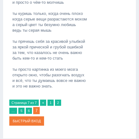
и просто о чём-то молчишь
ты куришь только, когда очень плохо
когда серые вещи разрастаются мохом
а серый цвет ты безумно любишь
ведь ты серая мышь
ты прячешь себя за красивой улыбкой
за яркой прической и грубой ошибкой
за тем, что казалось не очень важно
быть кем-то и кем-то стать
ты просто картинка из моего мозга
открыто окно, чтобы разогнать воздух
и всё, что ты думаешь вовсе не важно
и это не важно знать.
Страница
7
из
7
«
1
2
7
…
5
6