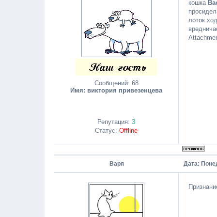
кошка
Ва
просидел
лоток ход
вредничае
Attachme
Сообщений:
68
Имя: виктория привезенцева
Репутация:
3
Статус:
Offline
Варя
Дата: Поне
Признани