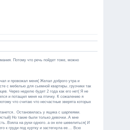
имания. Потому что речь пойдет тоже, можно
ечал и провожал меня( Желал доброго утра и
сте с мебелью для сьемной квартиры..грузчики так
ев. Через неделю будет 2 года как его нет( Я не
йился и потащил меня на птичку. К сожалению я
.потому что считаю что несчастные зверята которых
станется.. Остановилась у ящика с шарпеями.
стый) Но такие были только девочки..А мне
ть..Взяла на руки одного..а он еле шевелиться( И
о к груди под куртку и застегнула ее.... Всю