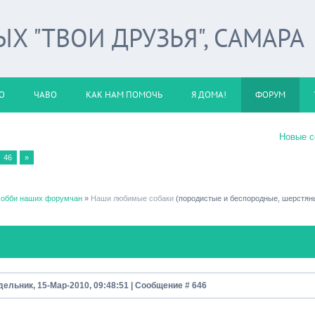
 "ТВОИ ДРУЗЬЯ", САМАРА
О
ЧАВО
КАК НАМ ПОМОЧЬ
Я ДОМА!
ФОРУМ
Новые 
46
»
хобби наших форумчан
»
Наши любимые собаки
(породистые и беспородные, шерстян
дельник, 15-Мар-2010, 09:48:51 | Сообщение #
646