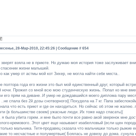
ресенье, 28-Мар-2010, 22:45:26 | Сообщение #
654
х зверят взяла не в приюте. Но думаю моя история тоже заслуживает вн
о спасении жизни малышей.
о как умер от астмы мой кот Зихер, не могла найти себе места..
е полтора года его жизни это был мой единственный друг, который встр
й ночи. Прожил со мной всю мою студенческую жизнь. Попал ко мне вме
и его прям на диване..И умер не дождавшийся моего диплома пару месяц
 ..не спала без 2й дозы снотворного(( Похудела на 7 кг. Папа забеспоко
знала что есть приют и где он находиться. Но сейчас об этом не жалею.
эти (в большинстве своем) ужасные люди..Их тоже надо спасать((
 я была убита горем..и мне было почти все равно акой зверенок мне до
елого-кремового..Этот цвет еще называют изабелловый (если щен породи
только мальчика. Тетя-продавец сказала что мальчишки только рыжие ес
акие то несчастные и полумертвые( Боялась не довезу до дома..сунула ег