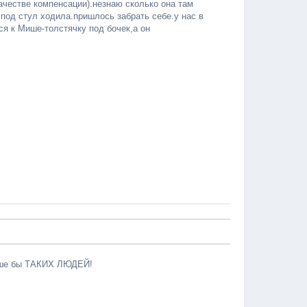
ачестве компенсации).незнаю сколько она там
 под стул ходила.пришлось забрать себе.у нас в
ся к Мише-толстячку под бочек,а он
ольше бы ТАКИХ ЛЮДЕЙ!