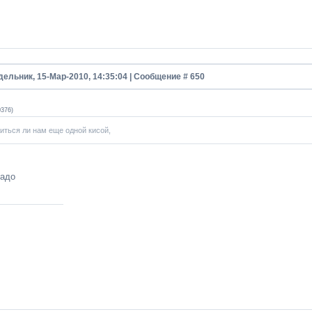
дельник, 15-Мар-2010, 14:35:04 | Сообщение #
650
0376
)
житься ли нам еще одной кисой,
надо