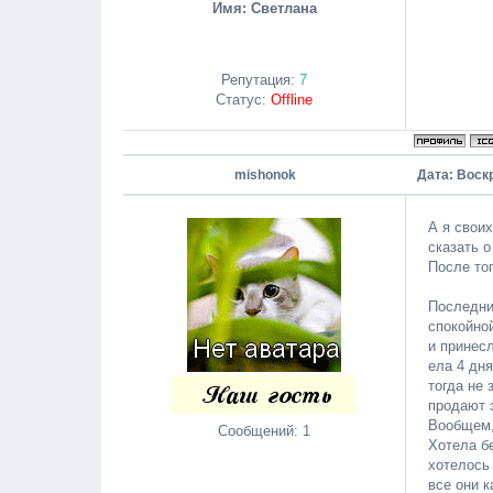
Имя: Светлана
Репутация:
7
Статус:
Offline
mishonok
Дата: Воск
А я свои
сказать 
После тог
Последни
спокойно
и принесл
ела 4 дня
тогда не 
продают 
Вообщем,
Сообщений:
1
Хотела б
хотелось 
все они к