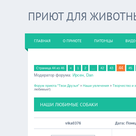
ПРИЮТ ДЛЯ ЖИВОТНЫХ
ГЛАВНАЯ
О ПРИЮТЕ
ПИТОМЦЫ
ВИДЕ
44
Страница
44
из
46
«
1
2
…
42
43
45
Модератор форума:
Ирсен
,
Dan
Форум приюта "Твои Друзья"
»
Наши увлечения
»
Творчество и 
любимые!)
НАШИ ЛЮБИМЫЕ СОБАКИ
vika0376
Дата: Поне