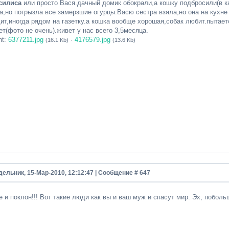
силиса
или просто Вася.дачный домик обокрали,а кошку подбросили(в к
а,но погрызла все замерзшие огурцы.Васю сестра взяла,но она на кухне
ит,иногда рядом на газетку.а кошка вообще хорошая,собак любит.пытает
т(фото не очень).живет у нас всего 3,5месяца.
nt:
6377211.jpg
·
4176579.jpg
(16.1 Kb)
(13.6 Kb)
дельник, 15-Мар-2010, 12:12:47 | Сообщение #
647
е и поклон!!! Вот такие люди как вы и ваш муж и спасут мир. Эх, поб