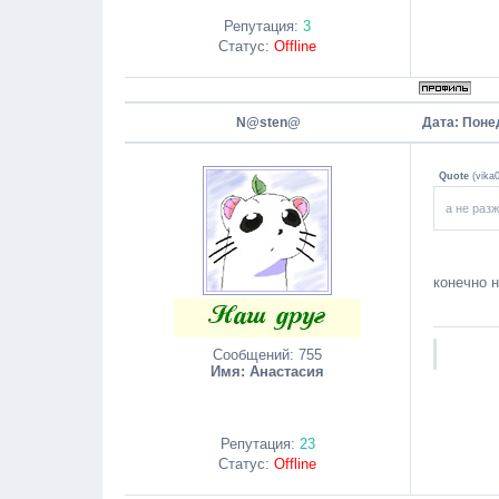
Репутация:
3
Статус:
Offline
N@sten@
Дата: Поне
Quote
(
vika
а не раз
конечно 
Сообщений:
755
Имя: Анастасия
Репутация:
23
Статус:
Offline