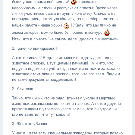
были у нас и сами всё видели!
) создают
невообразимые слухи и распускают сплетни (даже через
лички участников сайта и групп в контакте). Сначала мы
восзмущались, потом улыбались, теперь сбор сплетен о
нашей работе - наше хобби
! Жаль, что мы лично не
знаем авторов, можно было бы провести конкурс
Итак, что в приюте "на самом деле" делают с животными:
1. Конечно выкидывают!
А как же иначе? Ведь по их мнению отдать даже одно
животное сложно, а тут целыми пачками! Ну и что, что
ведутся ведомости учёта отданных животных и за каждое
животное стоит личная роспись того, кто его взял. Люди и
не такие документы подделывают!
2. Усыпляют.
Тайно, что бы ни кто не знал, втыкаем уколы и мёртвых
животных закапываем по ночам в газонах. А потом дружно
притаптываем и утрамбовываем землю, что бы утром ни
кто не заметил, что тут копали!
3. Жестоко убивают.
У нас в штате есть специальные живодёры, которые поздно