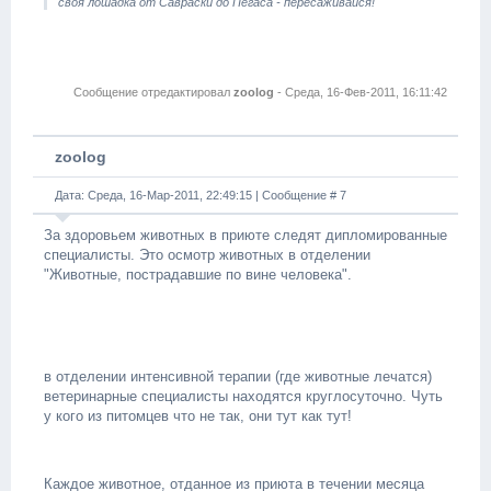
своя лошадка от Савраски до Пегаса - пересаживайся!
Сообщение отредактировал
zoolog
-
Среда, 16-Фев-2011, 16:11:42
zoolog
Дата: Среда, 16-Мар-2011, 22:49:15 | Сообщение #
7
За здоровьем животных в приюте следят дипломированные
специалисты. Это осмотр животных в отделении
"Животные, пострадавшие по вине человека".
в отделении интенсивной терапии (где животные лечатся)
ветеринарные специалисты находятся круглосуточно. Чуть
у кого из питомцев что не так, они тут как тут!
Каждое животное, отданное из приюта в течении месяца