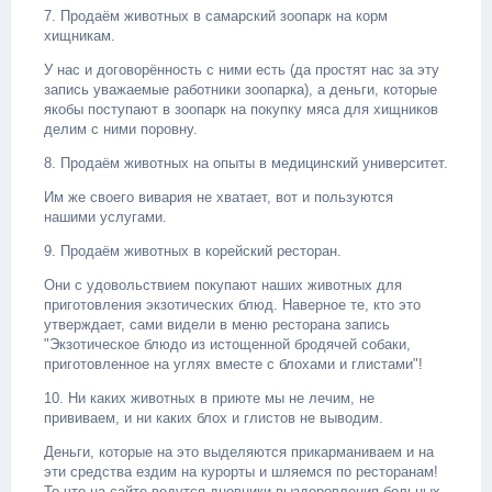
7. Продаём животных в самарский зоопарк на корм
хищникам.
У нас и договорённость с ними есть (да простят нас за эту
запись уважаемые работники зоопарка), а деньги, которые
якобы поступают в зоопарк на покупку мяса для хищников
делим с ними поровну.
8. Продаём животных на опыты в медицинский университет.
Им же своего вивария не хватает, вот и пользуются
нашими услугами.
9. Продаём животных в корейский ресторан.
Они с удовольствием покупают наших животных для
приготовления экзотических блюд. Наверное те, кто это
утверждает, сами видели в меню ресторана запись
"Экзотическое блюдо из истощенной бродячей собаки,
приготовленное на углях вместе с блохами и глистами"!
10. Ни каких животных в приюте мы не лечим, не
прививаем, и ни каких блох и глистов не выводим.
Деньги, которые на это выделяются прикарманиваем и на
эти средства ездим на курорты и шляемся по ресторанам!
То что на сайте ведутся дневники выздоровления больных