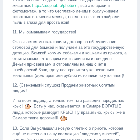
животных
http://zoopriut.ru/photo/7
, всё это враки и
фотомонтаж, а то что бесплатно лечим и обслуживаем
животных в течении месяца, после того как его забрали -
пыль в глаза для простачков!
11. Мы обманываем государство!
Оказывается мы заключили договор на обслуживание
столовой для бомжей и получаем за это государственную
дотацию. Бомжей кормим собаками и кошками из приюта, а
отчитываемся, что варим им из свинины и говядины.
Деньги присваиваем и отправляем на наш счёт в
швейцарский банк, где у нас хранится уже несколько
миллионов (долларов или рублей источники не уточняют)!
12. (Свеженький слушок) Продаём животных богатым
людям!
И не всем подряд, а только тем, кто разводит породистых
крыс!
Есть у нас, оказывается, в Самаре БОГАТЫЕ
люди, которые разводят КРЫС! Ну правильно, крысы же в
Самаре такие дорогие!!!
13. Если Вы услышали новую сплетню о приюте, которая
ещё не внесена в нашу коллекцию "людских умностей",
пожалуйста подарите её директору приюта, отправив по