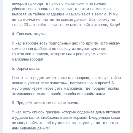
вечером приходят в приют с молотками и по голове
убивают всех вновь поступивших, а потом на машинах
вывозят на тайное кладбище и закапывают в землю. И мы
им за молчание платим не малые деньги! Вот почему ни
кто за 20 лет работы приюта не может найти это кладбище!
4. Снимаем шкуры.
У нас в городе есть подпольный цех (по другим источникам
кожевенная фабрика) по пошиву из шкурок сумочек,
кошельков и поясов, которые мы и реализуем через
магазины города!
5. Варим мыло.
Приют за городом имеет свою мыловарню, в которую тайно
ночью и увозят всех животных, поступивших в приют! А
мыло реализуем через сеть магазинов, где продают якобы
экслюзивное мыло с особо лечебными свойствами.
6. Продаём животных на корм змеям.
У нас есть список граждан которые содержат дома питонов
и удавов мы их снабжаем живым кормом. Владельцы сами
не могут поймать собаку или кошку на улице, вот и платят
нам бешеные деньги!