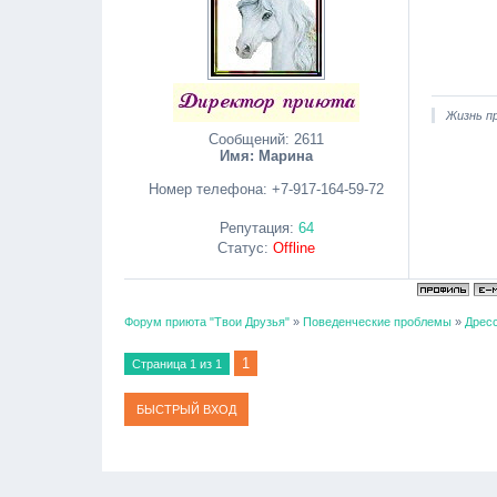
Жизнь пр
Сообщений:
2611
Имя: Марина
Номер телефона:
+7-917-164-59-72
Репутация:
64
Статус:
Offline
Форум приюта "Твои Друзья"
»
Поведенческие проблемы
»
Дресс
1
Страница
1
из
1