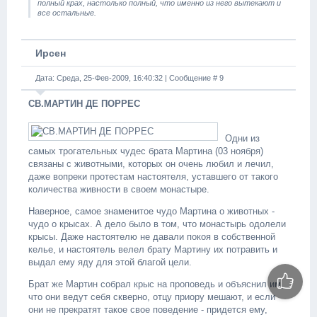
полный крах, настолько полный, что именно из него вытекают и
все остальные.
Ирсен
Дата: Среда, 25-Фев-2009, 16:40:32 | Сообщение #
9
СВ.МАРТИН ДЕ ПОРРЕС
Одни из
самых трогательных чудес брата Мартина (03 ноября)
связаны с животными, которых он очень любил и лечил,
даже вопреки протестам настоятеля, уставшего от такого
количества живности в своем монастыре.
Наверное, самое знаменитое чудо Мартина о животных -
чудо о крысах. А дело было в том, что монастырь одолели
крысы. Даже настоятелю не давали покоя в собственной
келье, и настоятель велел брату Мартину их потравить и
выдал ему яду для этой благой цели.
Брат же Мартин собрал крыс на проповедь и объяснил им,
что они ведут себя скверно, отцу приору мешают, и если
они не прекратят такое свое поведение - придется ему,