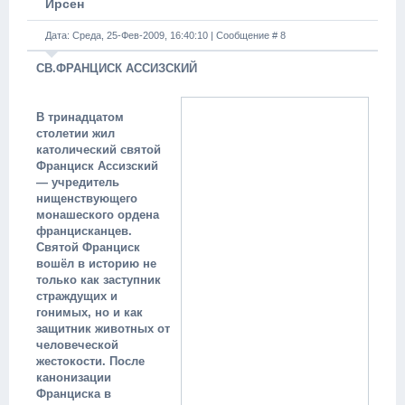
Ирсен
Дата: Среда, 25-Фев-2009, 16:40:10 | Сообщение #
8
СВ.ФРАНЦИСК АССИЗСКИЙ
В тринадцатом
столетии жил
католический святой
Франциск Ассизский
— учредитель
нищенствующего
монашеского ордена
францисканцев.
Святой Франциск
вошёл в историю не
только как заступник
страждущих и
гонимых, но и как
защитник животных от
человеческой
жестокости. После
канонизации
Франциска в