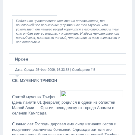
Подлинное нравственное испытание человечества, то
наиглавнейшее испытание (спрятанное так глубоко, что
ускользает от нашего взора) коренится в его отношении к тем,
кто отдан ему во власть: к животным. И здесь человек терпит
полный крах, настолько полный, что именно из него вытекают и
все остальные.
Ирсен
Дата: Среда, 25-Фев-2009, 16:33:58 | Сообщение #
5
СВ. МУЧЕНИК ТРИФОН
Святой мученик Трифон
(день памяти 01 февраля) родился в одной из областей
Малой Азии — Фригии, неподалеку от города Апамеи в
селении Кампсада.
С юных лет Господь даровал ему силу изгнания бесов и
исцеления различных болезней. Однажды жители его
родного села были спасены им от голода: святой Трифон