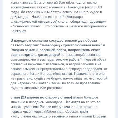
христианства. За это Георгий был обезглавлен после
восьмидневных тяжких мучений в Никомидии (около 303
года). До своей кончины святой совершил много чудес и
добрых дел. Наиболее известной (благодаря
апокрифической литературе) стала победа над чудовищем
- "огненным змием". Это событие чаще всего изображалось
на иконах.
В народном сознании сосуществовали два образа
святого Георгия: "змееборец - христолюбивый воин" и
"хозяин земли и весенней влаги, покровитель скота,
распорядитель диких зверей
, открывающий весенние
скотоводческие и земледельческие работы". Первый образ
пришел из церковных источников, а второй сложился на
основе языческих представлений о природе плодородия -от
верховного бога и Велеса (бога скота). Правильно это или
не правильно, судить не будем, важно лишь то, что Георгий
для народа - зачинатель весны во всех ее проявлениях:
будь то животные или растения.
6 мая (23 апреля по старому стилю)
имело большое
значение в народном календаре. Несмотря на то что во
многих губерниях России весну начинали встречать с
первых чисел марта (Масленица, Сороки), днем
наступления настоящего весеннего тепла считали Егорьев