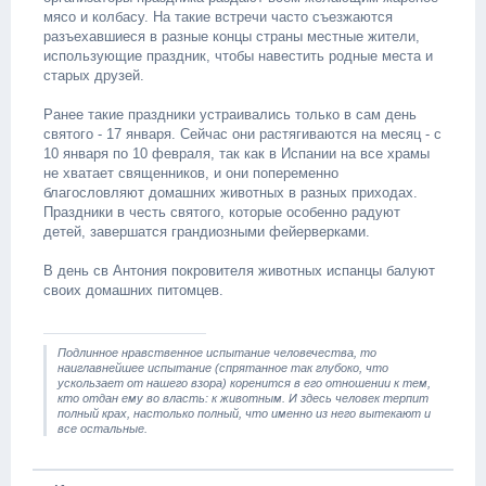
мясо и колбасу. На такие встречи часто съезжаются
разъехавшиеся в разные концы страны местные жители,
использующие праздник, чтобы навестить родные места и
старых друзей.
Ранее такие праздники устраивались только в сам день
святого - 17 января. Сейчас они растягиваются на месяц - с
10 января по 10 февраля, так как в Испании на все храмы
не хватает священников, и они попеременно
благословляют домашних животных в разных приходах.
Праздники в честь святого, которые особенно радуют
детей, завершатся грандиозными фейерверками.
В день св Антония покровителя животных испанцы балуют
своих домашних питомцев.
Подлинное нравственное испытание человечества, то
наиглавнейшее испытание (спрятанное так глубоко, что
ускользает от нашего взора) коренится в его отношении к тем,
кто отдан ему во власть: к животным. И здесь человек терпит
полный крах, настолько полный, что именно из него вытекают и
все остальные.