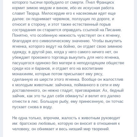
которого тысячи пробудило от смерти. Пчел Франциск
кормит зимою медом и вином, ибо их искусная работа
славит Творца. Милосердие его к насекомым идет еще
далее: он поднимает червяков, ползущих по дороге, и
относит в сторону, и этот также естественный порыв
сострадания он старается оправдать ссылкой на Писание.
Понятно, что особенную нежность чувствует он к ягненку,
благодаря его символическому значению. Чтобы выкупить
ягненка, которого ведут на бойню, он отдает свою зимнюю
одежду, в другой раз, когда у него самого ничего нет, он
убеждает проезжего торговца выкупить для него ягненка,
пасущегося одиноко без матери в неподходящем обществе
среди коз и баранов, и отдает его на воспитание
монахиням, которые потом присылают ему рясу,
сделанную из шерсти этого ягненка. Вообще он жалостлив
к молодым животным: зайчонка, пойманного в сети и ему
доставленного, он нежно гладит, приговаривая: Ах, бедный
зайчик, как это ты дал себя обмануть! и велит его далеко
отнести в лес. Большую рыбу, ему принесенную, он тотчас
пускает снова в воду.
Не одна только, впрочем, жалость к животным руководит
им: братскою любовью, которую он вносит в отношения к
человеку, он обнимает и весь низший мир творений.