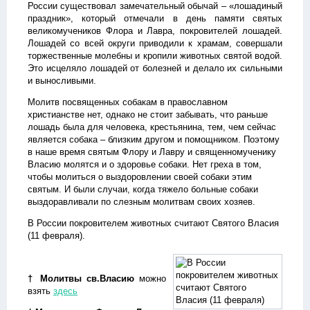
России существовал замечательный обычай – «лошадиный
праздник», который отмечали в день памяти святых
великомучеников Флора и Лавра, покровителей лошадей.
Лошадей со всей округи приводили к храмам, совершали
торжественные молебны и кропили животных святой водой.
Это исцеляло лошадей от болезней и делало их сильными
и выносливыми.
Молитв посвященных собакам в православном
христианстве нет, однако не стоит забывать, что раньше
лошадь была для человека, крестьянина, тем, чем сейчас
является собака – близким другом и помощником. Поэтому
в наше время святым Флору и Лавру и священномученику
Власию молятся и о здоровье собаки. Нет греха в том,
чтобы молиться о выздоровлении своей собаки этим
святым. И были случаи, когда тяжело больные собаки
выздоравливали по слезным молитвам своих хозяев.
В России покровителем животных считают Святого Власия
(11 февраля).
† Молитвы св.Власию
можно
взять
здесь