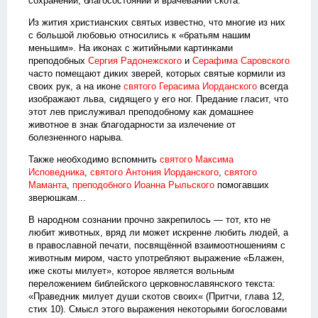
сохранении, благосостоянии и врачевании скота.
Из жития христианских святых известно, что многие из них
с большой любовью относились к «братьям нашим
меньшим». На иконах с житийными картинками
преподобных
Сергия Радонежского
и
Серафима Саровского
часто помещают диких зверей, которых святые кормили из
своих рук, а на иконе
святого Герасима Иорданского
всегда
изображают льва, сидящего у его ног. Предание гласит, что
этот лев прислуживал преподобному как домашнее
животное в знак благодарности за излечение от
болезненного нарыва.
Также необходимо вспомнить
святого Максима
Исповедника
,
святого Антония Иорданского
,
святого
Маманта
,
преподобного Иоанна Рыльского
помогавших
зверюшкам...
В народном сознании прочно закрепилось — тот, кто не
любит животных, вряд ли может искренне любить людей, а
в православной печати, посвящённой взаимоотношениям с
животным миром, часто употребляют выражение «Блажен,
иже скоты милует», которое является вольным
переложением библейского церковнославянского текста:
«Праведник милует души скотов своих« (Притчи, глава 12,
стих 10). Смысл этого выражения некоторыми богословами