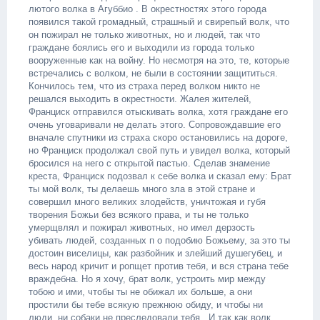
лютого волка в Агуббио . В окрестностях этого города
появился такой громадный, страшный и свирепый волк, что
он пожирал не только животных, но и людей, так что
граждане боялись его и выходили из города только
вооруженные как на войну. Но несмотря на это, те, которые
встречались с волком, не были в состоянии защититься.
Кончилось тем, что из страха перед волком никто не
решался выходить в окрестности. Жалея жителей,
Франциск отправился отыскивать волка, хотя граждане его
очень уговаривали не делать этого. Сопровождавшие его
вначале спутники из страха скоро остановились на дороге,
но Франциск продолжал свой путь и увидел волка, который
бросился на него с открытой пастью. Сделав знамение
креста, Франциск подозвал к себе волка и сказал ему: Брат
ты мой волк, ты делаешь много зла в этой стране и
совершил много великих злодейств, уничтожая и губя
творения Божьи без всякого права, и ты не только
умерщвлял и пожирал животных, но имел дерзость
убивать людей, созданных п о подобию Божьему, за это ты
достоин виселицы, как разбойник и злейший душегубец, и
весь народ кричит и ропщет против тебя, и вся страна тебе
враждебна. Но я хочу, брат волк, устроить мир между
тобою и ими, чтобы ты не обижал их больше, а они
простили бы тебе всякую прежнюю обиду, и чтобы ни
люди, ни собаки не преследовали тебя . И так как волк,