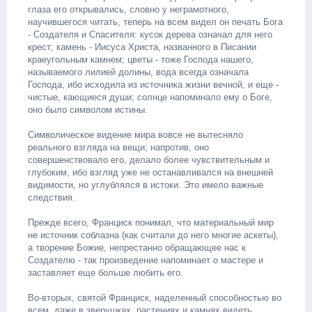
глаза его открывались, словно у неграмотного,
научившегося читать, теперь на всем видел он печать Бога
- Создателя и Спасителя: кусок дерева означал для него
крест; камень - Иисуса Христа, названного в Писании
краеугольным камнем; цветы - тоже Господа нашего,
называемого лилией долины, вода всегда означала
Господа, ибо исходила из источника жизни вечной, и еще -
чистые, кающиеся души; солнце напоминало ему о Боге,
оно было символом истины.
Символическое видение мира вовсе не вытесняло
реального взгляда на вещи; напротив, оно
совершенствовало его, делало более чувствительным и
глубоким, ибо взгляд уже не останавливался на внешней
видимости, но углублялся в истоки. Это имело важные
следствия.
Прежде всего, Франциск понимал, что материальный мир
не источник соблазна (как считали до него многие аскеты),
а творение Божие, непрестанно обращающее нас к
Создателю - так произведение напоминает о мастере и
заставляет еще больше любить его.
Во-вторых, святой Франциск, наделенный способностью во
всем, даже в зверушках, растениях и камнях видеть