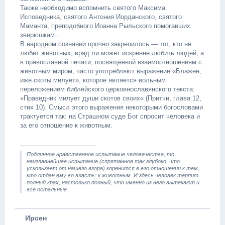
Также необходимо вспомнить святого Максима
Исповедника, святого Антония Иорданского, святого
Маманта, преподобного Иоанна Рыльского помогавших
зверюшкам...
В народном сознании прочно закрепилось — тот, кто не
любит животных, вряд ли может искренне любить людей, а
в православной печати, посвящённой взаимоотношениям с
животным миром, часто употребляют выражение «Блажен,
иже скоты милует», которое является вольным
переложением библейского церковнославянского текста:
«Праведник милует души скотов своих« (Притчи, глава 12,
стих 10). Смысл этого выражения некоторыми богословами
трактуется так: на Страшном суде Бог спросит человека и
за его отношение к животным.
Подлинное нравственное испытание человечества, то
наиглавнейшее испытание (спрятанное так глубоко, что
ускользает от нашего взора) коренится в его отношении к тем,
кто отдан ему во власть: к животным. И здесь человек терпит
полный крах, настолько полный, что именно из него вытекают и
все остальные.
Ирсен