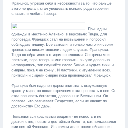
Франциск, упрекая себя в небрежности за то, что раньше
этого не делал, стал увещевать всякого рода творения
славить и любить Творца.
Пришедши
однажды в местечко Алвиано, в верховьях Тибра, для
проповеди, Франциск стал на возвышении и попросил
соблюдать тишину. Все затихли, и только ласточки своим
тревожным писком мешали людям слушать Франциска.
Тогда он обратился к птицам со словами: Сестрицы мои
ласточки, пора теперь и мне говорить; вы уже довольно
наговорились, так слушайте слово Божие и будьте тихи. и
смирны, пока я не кончу . И ласточки, к изумлению всех,
притихли и сидели смирно пока проповедовал Франциск.
Франциск был наделен даром впитывать окружающую
красоту мира, но после отречения стал проникать в нее. Он
стал познавать богатства, дарованные Всевышним. Он
полагал, что разгневает Создателя, если не оценит по
достоинству Его дары.
Пользоваться красивыми вещами - не новость и не
достоинство; новым и достойным было то, как пользовался
ими святой Франциск. И в самом деле, после обращения