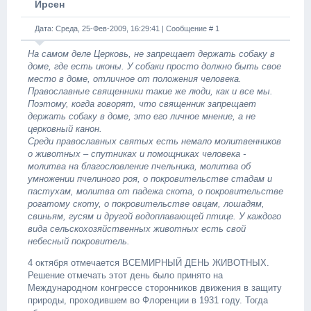
Ирсен
Дата: Среда, 25-Фев-2009, 16:29:41 | Сообщение #
1
На самом деле Церковь, не запрещает держать собаку в
доме, где есть иконы. У собаки просто должно быть свое
место в доме, отличное от положения человека.
Православные священники такие же люди, как и все мы.
Поэтому, когда говорят, что священник запрещает
держать собаку в доме, это его личное мнение, а не
церковный канон.
Среди православных святых есть немало молитвенников
о животных – спутниках и помощниках человека -
молитва на благословление пчельника, молитва об
умножении пчелиного роя, о покровительстве стадам и
пастухам, молитва от падежа скота, о покровительстве
рогатому скоту, о покровительстве овцам, лошадям,
свиньям, гусям и другой водоплавающей птице. У каждого
вида сельскохозяйственных животных есть свой
небесный покровитель.
4 октября отмечается ВСЕМИРНЫЙ ДЕНЬ ЖИВОТНЫХ.
Решение отмечать этот день было принято на
Международном конгрессе сторонников движения в защиту
природы, проходившем во Флоренции в 1931 году. Тогда