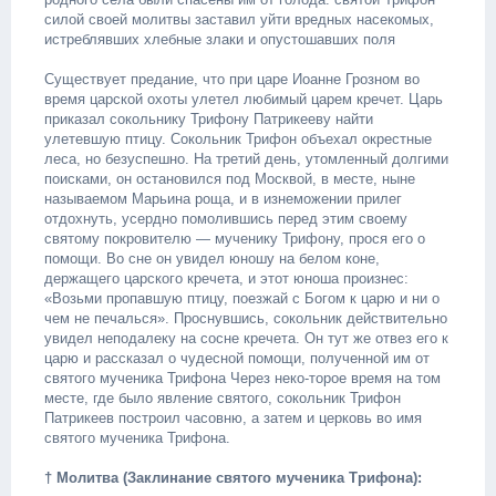
силой своей молитвы заставил уйти вредных насекомых,
истреблявших хлебные злаки и опустошавших поля
Существует предание, что при царе Иоанне Грозном во
время царской охоты улетел любимый царем кречет. Царь
приказал сокольнику Трифону Патрикееву найти
улетевшую птицу. Сокольник Трифон объехал окрестные
леса, но безуспешно. На третий день, утомленный долгими
поисками, он остановился под Москвой, в месте, ныне
называемом Марьина роща, и в изнеможении прилег
отдохнуть, усердно помолившись перед этим своему
святому покровителю — мученику Трифону, прося его о
помощи. Во сне он увидел юношу на белом коне,
держащего царского кречета, и этот юноша произнес:
«Возьми пропавшую птицу, поезжай с Богом к царю и ни о
чем не печалься». Проснувшись, сокольник действительно
увидел неподалеку на сосне кречета. Он тут же отвез его к
царю и рассказал о чудесной помощи, полученной им от
святого мученика Трифона Через неко-торое время на том
месте, где было явление святого, сокольник Трифон
Патрикеев построил часовню, а затем и церковь во имя
святого мученика Трифона.
† Молитва (Заклинание святого мученика Трифона):