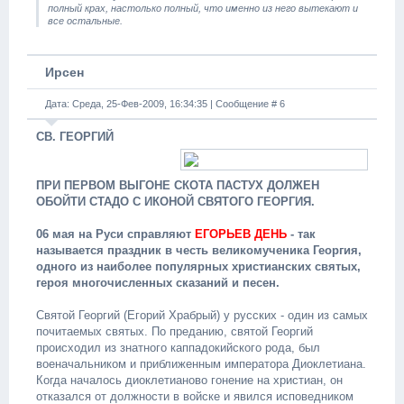
полный крах, настолько полный, что именно из него вытекают и
все остальные.
Ирсен
Дата: Среда, 25-Фев-2009, 16:34:35 | Сообщение #
6
СВ. ГЕОРГИЙ
ПРИ ПЕРВОМ ВЫГОНЕ СКОТА ПАСТУХ ДОЛЖЕН
ОБОЙТИ СТАДО С ИКОНОЙ СВЯТОГО ГЕОРГИЯ.
06 мая на Руси справляют
ЕГОРЬЕВ ДЕНЬ
- так
называется праздник в честь великомученика Георгия,
одного из наиболее популярных христианских святых,
героя многочисленных сказаний и песен.
Святой Георгий (Егорий Храбрый) у русских - один из самых
почитаемых святых. По преданию, святой Георгий
происходил из знатного каппадокийского рода, был
военачальником и приближенным императора Диоклетиана.
Когда началось диоклетианово гонение на христиан, он
отказался от должности в войске и явился исповедником