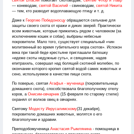
святой Власий
помогает скотоводам,
святые Флор и Лавр
— коневодам,
святой Василий
- свиноводам,
святой Никита
— тем, кто разводит водоплавающую птицу и т. д.
Даже к
Георгию Победоносцу
обращаются сельчане для
защиты своего скота от кражи и диких зверей. Практически
всем животным, которые прижились рядом с человеком (за
исключением кошек и собак), выбраны небесные
покровители. Мало того, существует специальный «чин
молитвенный во время губительного мора скотов». Испокон
века при такой беде крестьяне приглашали батюшку
«идеже скоты недужные суть», и священник, надев
епитрахиль, совершал над болящей скотиной молебен, по
окончании которого кропил святой водой самих животных и
сено, используемое в качестве пищи скота.
По поверью, святая
Агафья - мученица
(покровительница
домашнего скота), способствовала благополучному отелу
коров, а
Онисим-овчарник
(15 февраля по старому стилю)
охранял от волков овец в овчарнях.
Святому
Модесту Иерусалимскому
(31 декабря),
покровителю домашних животных, молятся о его
благополучии и здравии.
Преподобомученица
Анастасия Рымлянина
- помощница в