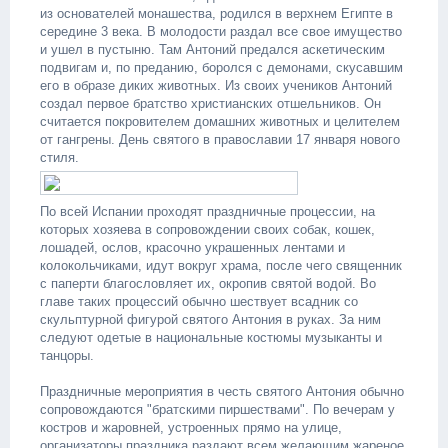
из основателей монашества, родился в верхнем Египте в
середине 3 века. В молодости раздал все свое имущество
и ушел в пустыню. Там Антоний предался аскетическим
подвигам и, по преданию, боролся с демонами, скусавшим
его в образе диких животных. Из своих учеников Антоний
создал первое братство христианских отшельников. Он
считается покровителем домашних животных и целителем
от гангрены. День святого в православии 17 января нового
стиля.
По всей Испании проходят праздничные процессии, на
которых хозяева в сопровождении своих собак, кошек,
лошадей, ослов, красочно украшенных лентами и
колокольчиками, идут вокруг храма, после чего священник
с паперти благословляет их, окропив святой водой. Во
главе таких процессий обычно шествует всадник со
скульптурной фигурой святого Антония в руках. За ним
следуют одетые в национальные костюмы музыканты и
танцоры.
Праздничные мероприятия в честь святого Антония обычно
сопровождаются "братскими пиршествами". По вечерам у
костров и жаровней, устроенных прямо на улице,
организаторы праздника раздают всем желающим жареное