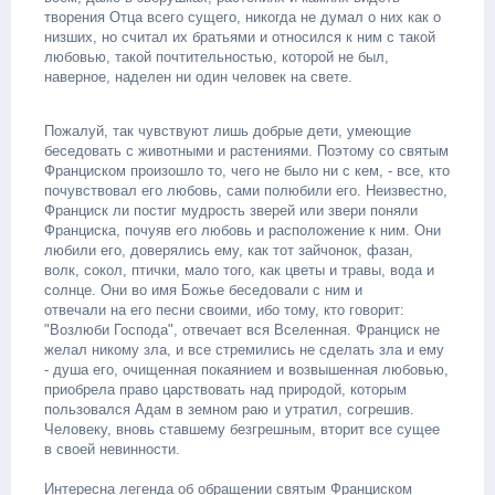
творения Отца всего сущего, никогда не думал о них как о
низших, но считал их братьями и относился к ним с такой
любовью, такой почтительностью, которой не был,
наверное, наделен ни один человек на свете.
Пожалуй, так чувствуют лишь добрые дети, умеющие
беседовать с животными и растениями. Поэтому со святым
Франциском произошло то, чего не было ни с кем, - все, кто
почувствовал его любовь, сами полюбили его. Неизвестно,
Франциск ли постиг мудрость зверей или звери поняли
Франциска, почуяв его любовь и расположение к ним. Они
любили его, доверялись ему, как тот зайчонок, фазан,
волк, сокол, птички, мало того, как цветы и травы, вода и
солнце. Они во имя Божье беседовали с ним и
отвечали на его песни своими, ибо тому, кто говорит:
"Возлюби Господа", отвечает вся Вселенная. Франциск не
желал никому зла, и все стремились не сделать зла и ему
- душа его, очищенная покаянием и возвышенная любовью,
приобрела право царствовать над природой, которым
пользовался Адам в земном раю и утратил, согрешив.
Человеку, вновь ставшему безгрешным, вторит все сущее
в своей невинности.
Интересна легенда об обращении святым Франциском