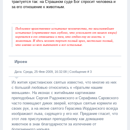
трактуется так: на Страшном суде Бог спросит человека и
за его отношение к животным.
Подлинное нравственное испытание человечества, то наиглавнейшее
испытание (спрятанное так глубоко, что ускользает от нашего взора)
коренится в его отношении к тем, кто отдан ему во власть: к
животным. И здесь человек терпит полный крах, настолько полный,
что именно из него вытекают и все остальные.
Ирсен
Дата: Среда, 25-Фев-2009, 16:32:08 | Сообщение #
3
Из жития христианских святых известно, что многие из них
с большой любовью относились к «братьям нашим
меньшим». На иконах с житийными картинками
преподобных Сергия Радонежского и Серафима Саровского
часто помещают диких зверей, которых святые кормили из
своих рук, а на иконе святого Герасима Иорданского всегда
изображают льва, сидящего у его ног. Предание гласит, что
этот лев прислуживал преподобному как домашнее
животное в знак благодарности за излечение от
болезненного нарыва.