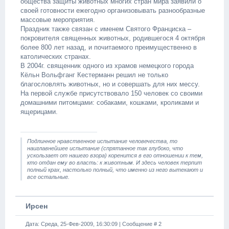
общества защиты животных многих стран мира заявили о
своей готовности ежегодно организовывать разнообразные
массовые мероприятия.
Праздник также связан с именем Святого Франциска –
покровителя священных животных, родившегося 4 октября
более 800 лет назад, и почитаемого преимущественно в
католических странах.
В 2004г. священник одного из храмов немецкого города
Кёльн Вольфганг Кестерманн решил не только
благословлять животных, но и совершать для них мессу.
На первой службе присутствовало 150 человек со своими
домашними питомцами: собаками, кошками, кроликами и
ящерицами.
Подлинное нравственное испытание человечества, то
наиглавнейшее испытание (спрятанное так глубоко, что
ускользает от нашего взора) коренится в его отношении к тем,
кто отдан ему во власть: к животным. И здесь человек терпит
полный крах, настолько полный, что именно из него вытекают и
все остальные.
Ирсен
Дата: Среда, 25-Фев-2009, 16:30:09 | Сообщение #
2