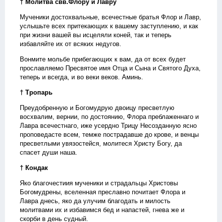
† Молитва свв.Флору и Лавру
Мученики достохвальные, всечестные братья Флор и Лавр,
услышьте всех притекающих к вашему заступлению, и как
при жизни вашей вы исцеляли коней, так и теперь
избавляйте их от всяких недугов.
Вонмите мольбе прибегающих к вам, да от всех будет
прославляемо Пресвятое имя Отца и Сына и Святого Духа,
теперь и всегда, и во веки веков. Аминь.
† Тропарь
Преудобренную и Богомудрую двоицу пресветлую
восхвалим, вернии, по достоянию, Флора преблаженнаго и
Лавра всечестнаго, иже усердно Трицу Несозданную ясно
проповедасте всем, темже пострадавше до крове, и венцы
пресветлыми увязостейся, молитеся Христу Богу, да
спасет души наша.
† Кондак
Яко благочестиия мученики и страдальцы Христовы
Богомудрены, вселенная преславно почитает Флора и
Лавра днесь, яко да улучим благодать и милость
молитвами их и избавимся бед и напастей, гнева же и
скорби в день судный.