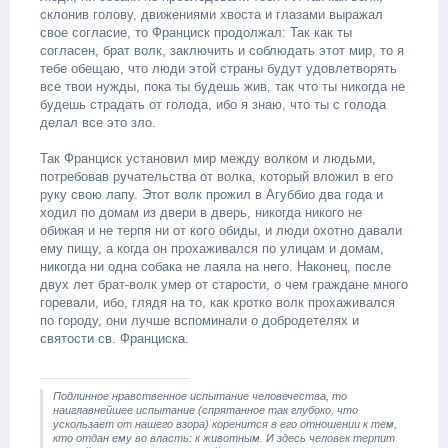
склонив голову, движениями хвоста и глазами выражал
свое согласие, то Франциск продолжал: Так как ты
согласен, брат волк, заключить и соблюдать этот мир, то я
тебе обещаю, что люди этой страны будут удовлетворять
все твои нужды, пока ты будешь жив, так что ты никогда не
будешь страдать от голода, ибо я знаю, что ты с голода
делал все это зло.
Так Франциск установил мир между волком и людьми,
потребовав ручательства от волка, который вложил в его
руку свою лапу. Этот волк прожил в Агуббио два года и
ходил по домам из двери в дверь, никогда никого не
обижая и не терпя ни от кого обиды, и люди охотно давали
ему пищу, а когда он прохаживался по улицам и домам,
никогда ни одна собака не лаяла на него. Наконец, после
двух лет брат-волк умер от старости, о чем граждане много
горевали, ибо, глядя на то, как кротко волк прохаживался
по городу, они лучше вспоминали о добродетелях и
святости св. Франциска.
Подлинное нравственное испытание человечества, то
наиглавнейшее испытание (спрятанное так глубоко, что
ускользает от нашего взора) коренится в его отношении к тем,
кто отдан ему во власть: к животным. И здесь человек терпит