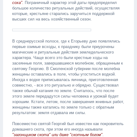
соха".
Пограничный характер этой даты предопределил
большое количество ритуальных действий, осуществляя
которые, крестьяне старались заручиться поддержкой
высших сил на весь хозяйственный сезон.
В среднерусской полосе, где к Егорьеву дню появлялись
первые озимые всходы, к празднику были приурочены
магические и ритуальные действия земледельческого
характера. Чаще всего это были крестные ходы на
засеянные поля, завершавшиеся молебном, обращенным к
святому Георгию. В Смоленской губернии после молебна
женщины оставались в поле, чтобы угоститься водкой.
Иногда к водке приписывалась яичница, приготовленная
совместно, - все это ритуально и обрядно. Существовал
также обычай катания по земле. Считалось, что после
этого земле передадутся силы человека и урожай будет
хорошим. Кстати, летом, после завершения жнивных работ,
женщины также катались по земле только с обратным
результатом: земля отдавала им силы.
Повсеместно святой Георгий был известен как покровитель
домашнего скота, при этом его иногда называли
"загонщиком скота" или даже "скотным богом"
.