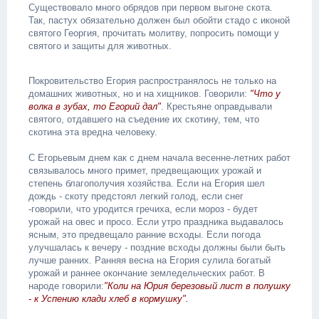
Существовало много обрядов при первом выгоне скота.
Так, пастух обязательно должен был обойти стадо с иконой
святого Георгия, прочитать молитву, попросить помощи у
святого и защиты для животных.
Покровительство Егория распространялось не только на
домашних животных, но и на хищников. Говорили:
"Что у
волка в зубах, то Егорий дал"
. Крестьяне оправдывали
святого, отдавшего на съедение их скотину, тем, что
скотина эта вредна человеку.
С Егорьевым днем как с днем начала весенне-летних работ
связывалось много примет, предвещающих урожай и
степень благополучия хозяйства. Если на Егория шел
дождь - скоту предстоял легкий голод, если снег
-говорили, что уродится гречиха, если мороз - будет
урожай на овес и просо. Если утро праздника выдавалось
ясным, это предвещало ранние всходы. Если погода
улучшалась к вечеру - поздние всходы должны были быть
лучше ранних. Ранняя весна на Егория сулила богатый
урожай и раннее окончание земледельческих работ. В
народе говорили:
"Коли на Юрия березовый лист в полушку
- к Успению клади хлеб в кормушку".