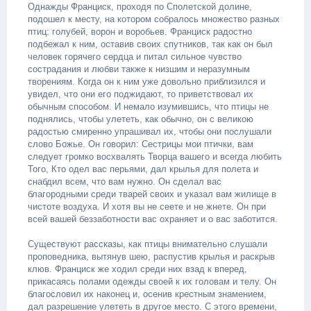
Однажды Франциск, проходя по Сполетской долине,
подошел к месту, на котором собралось множество разных
птиц: голубей, ворон и воробьев. Франциск радостно
подбежал к ним, оставив своих спутников, так как он был
человек горячего сердца и питал сильное чувство
сострадания и любви также к низшим и неразумным
творениям. Когда он к ним уже довольно приблизился и
увидел, что они его поджидают, то приветствовал их
обычным способом. И немало изумившись, что птицы не
поднялись, чтобы улететь, как обычно, он с великою
радостью смиренно упрашивал их, чтобы они послушали
слово Божье. Он говорил: Сестрицы мои птички, вам
следует громко восхвалять Творца вашего и всегда любить
Того, Кто одел вас перьями, дал крылья для полета и
снабдил всем, что вам нужно. Он сделал вас
благородными среди тварей своих и указал вам жилище в
чистоте воздуха. И хотя вы не сеете и не жнете. Он при
всей вашей беззаботности вас охраняет и о вас заботится.
Существуют рассказы, как птицы внимательно слушали
проповедника, вытянув шею, распустив крылья и раскрыв
клюв. Франциск же ходил среди них взад к вперед,
прикасаясь полами одежды своей к их головам и телу. Он
благословил их наконец и, осенив крестным знамением,
дал разрешение улететь в другое место. С этого времени,