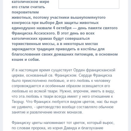
католическом мире
его стали считать
покровителем
животных, поэтому участники вышеупомянутого
конгресса при выборе Дня защиты животных
единодушно назвали 4 октября — день памяти святого
Франциска Ассизского. В этот день во всех
католических храмах будут совершаться
торжественные мессы, а в некоторых местах
зарождается традиция приводить в костёлы для
благословения своих домашних питомцев, в основном
кошек и собак.
И в настоящее время существует Орден францисканской
церкви, основанный св. Франциском. Сердце Франциска
было преисполнено любовью, и его любовь к человеку
сопровождается и особенным образом освещается его
любовью ко всякой твари. Нужно, впрочем, иметь в виду,
что эта любовь к твари всегда имеет у него отношение к
Творцу. Что Франциск любуется видом цветов, нас бы еще
не удивило, - цветоводство вообще составляло обычное
занятие и развлечение многих монахов.
Франциску цветы напоминают тот цветок, который вырос,
по словам пророка, из корня Давида и благоухание