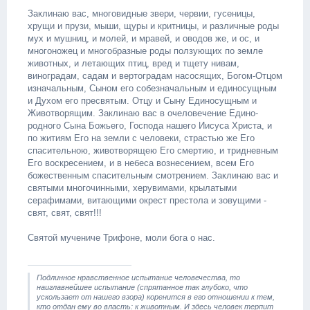
Заклинаю вас, многовидные звери, червии, гусеницы,
хрущи и прузи, мыши, щуры и критницы, и различные роды
мух и мушниц, и молей, и мравей, и оводов же, и ос, и
многоножец и многобразные роды ползующих по земле
животных, и летающих птиц, вред и тщету нивам,
виноградам, садам и вертоградам насосящих, Богом-Отцом
изначальным, Сыном его собезначальным и единосущным
и Духом его пресвятым. Отцу и Сыну Единосущным и
Животворящим. Заклинаю вас в очеловечение Едино-
родного Сына Божьего, Господа нашего Иисуса Христа, и
по житиям Его на земли с человеки, страстью же Его
спасительною, животворящею Его смертию, и тридневным
Его воскресением, и в небеса вознесением, всем Его
божественным спасительным смотрением. Заклинаю вас и
святыми многочинными, херувимами, крылатыми
серафимами, витающими окрест престола и зовущими -
свят, свят, свят!!!
Святой мучениче Трифоне, моли бога о нас.
Подлинное нравственное испытание человечества, то
наиглавнейшее испытание (спрятанное так глубоко, что
ускользает от нашего взора) коренится в его отношении к тем,
кто отдан ему во власть: к животным. И здесь человек терпит