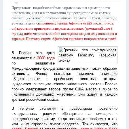
Представить подобное сейчас в православном храме просто
немыслимо, хотя и в православии существует немало святых,
считающихся покровителями животных. Хотя на Руси, вплоть до
20-века, в день
священномученика Афиногена (29 июля по нов.
ст) крестьяне приводили к церкви животных (домашний скот),
где над ними читалось особое последование для их умножения и
здравия. Поэтому сщмч. Афиноген считался покровителем скота.
В России эта дата
отмечается
с 2000 года
по инициативе
Международного фонда защиты животных. таким образом
активисты Фонда пытаются привлечь внимание
общественности в проблемам животных, которые
нуждаются в защите своего «большего брата». Россия
прочно удерживает второе после США место в мире по
численности домашних животных. Они живут в каждой
третьей российской семье.
В течение столетий в православии постепенно
складывалась традиция обращаться за помощью к
определённому святому, когда возникают проблемы в тех
или иных отраслях животноводства. Так считается, что