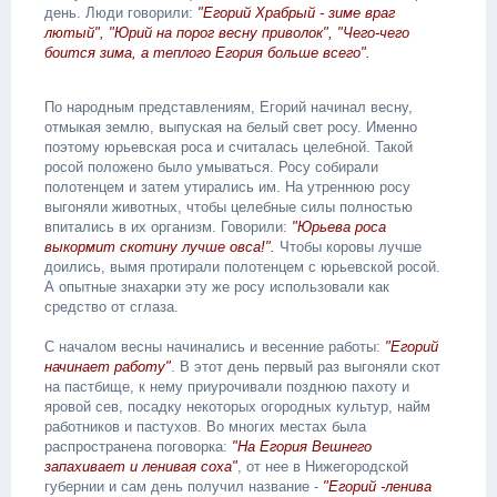
день. Люди говорили:
"Егорий Храбрый - зиме враг
лютый", "Юрий на порог весну приволок", "Чего-чего
боится зима, а теплого Егория больше всего".
По народным представлениям, Егорий начинал весну,
отмыкая землю, выпуская на белый свет росу. Именно
поэтому юрьевская роса и считалась целебной. Такой
росой положено было умываться. Росу собирали
полотенцем и затем утирались им. На утреннюю росу
выгоняли животных, чтобы целебные силы полностью
впитались в их организм. Говорили:
"Юрьева роса
выкормит скотину лучше овса!".
Чтобы коровы лучше
доились, вымя протирали полотенцем с юрьевской росой.
А опытные знахарки эту же росу использовали как
средство от сглаза.
С началом весны начинались и весенние работы:
"Егорий
начинает работу"
. В этот день первый раз выгоняли скот
на пастбище, к нему приурочивали позднюю пахоту и
яровой сев, посадку некоторых огородных культур, найм
работников и пастухов. Во многих местах была
распространена поговорка:
"На Егория Вешнего
запахивает и ленивая соха"
, от нее в Нижегородской
губернии и сам день получил название -
"Егорий -ленива