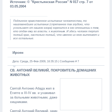
Источник: © "Крестьянская Россия" N 017 стр. 7 от
03.05.2004
Подлинное нравственное испытание человечества, то
наиглавнейшее испытание (спрятанное так глубоко, что
ускользает от нашего взора) коренится в его отношении к тем,
кто отдан ему во власть: к животным. И здесь человек терпит
полный крах, настолько полный, что именно из него вытекают и
все остальные.
Ирсен
Дата: Среда, 25-Фев-2009, 16:35:15 | Сообщение #
7
СВ. АНТОНИЙ ВЕЛИКИЙ, ПОКРОВИТЕЛЬ ДОМАШНИХ
ЖИВОТНЫХ
Святой Антонио Абада жил в
Египте в III-IV вв. и ухаживал
за больными животными, даже
хищниками.
Святой Антоний Великий, один