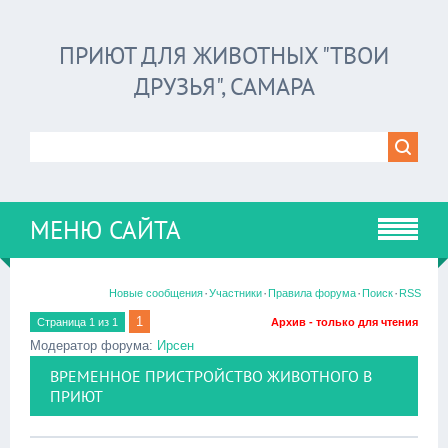
ПРИЮТ ДЛЯ ЖИВОТНЫХ "ТВОИ
ДРУЗЬЯ", САМАРА
МЕНЮ САЙТА
·
·
·
·
Новые сообщения
Участники
Правила форума
Поиск
RSS
1
Страница
1
из
1
Архив - только для чтения
Модератор форума:
Ирсен
ВРЕМЕННОЕ ПРИСТРОЙСТВО ЖИВОТНОГО В
ПРИЮТ