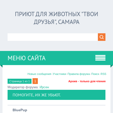
ПРИЮТ ДЛЯ ЖИВОТНЫХ "ТВОИ
ДРУЗЬЯ", САМАРА
МЕНЮ САЙТА
·
·
·
·
Новые сообщения
Участники
Правила форума
Поиск
RSS
1
Страница
1
из
1
Архив - только для чтения
Модератор форума:
Ирсен
ПОМОГИТЕ, ИХ ЖЕ УБЬЮТ.
BluePup