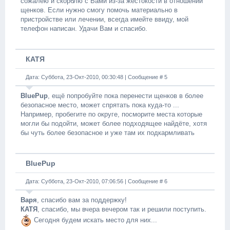
сожалею и скорблю с Вами из-за жестокости в отношении
щенков. Если нужно смогу помочь материально в
пристройстве или лечении, всегда имейте ввиду, мой
телефон написан. Удачи Вам и спасибо.
КАТЯ
Дата: Суббота, 23-Окт-2010, 00:30:48 | Сообщение #
5
BluePup
, ещё попробуйте пока перенести щенков в более
безопасное место, может спрятать пока куда-то ...
Например, пробегите по округе, посморите места которые
могли бы подойти, может более подходящее найдёте, хотя
бы чуть более безопасное и уже там их подкармливать
BluePup
Дата: Суббота, 23-Окт-2010, 07:06:56 | Сообщение #
6
Варя
, спасибо вам за поддержку!
КАТЯ
, спасибо, мы вчера вечером так и решили поступить.
Сегодня будем искать место для них...