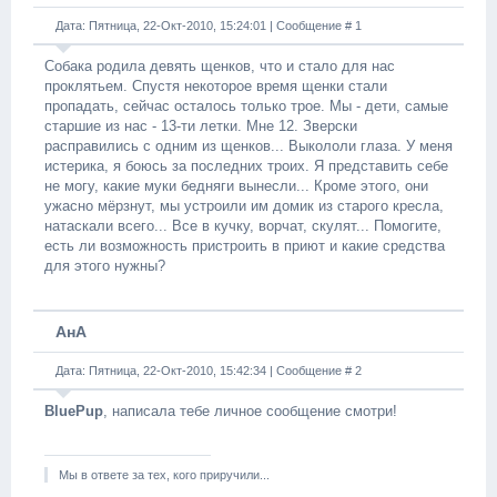
Дата: Пятница, 22-Окт-2010, 15:24:01 | Сообщение #
1
Собака родила девять щенков, что и стало для нас
проклятьем. Спустя некоторое время щенки стали
пропадать, сейчас осталось только трое. Мы - дети, самые
старшие из нас - 13-ти летки. Мне 12. Зверски
расправились с одним из щенков... Выкололи глаза. У меня
истерика, я боюсь за последних троих. Я представить себе
не могу, какие муки бедняги вынесли... Кроме этого, они
ужасно мёрзнут, мы устроили им домик из старого кресла,
натаскали всего... Все в кучку, ворчат, скулят... Помогите,
есть ли возможность пристроить в приют и какие средства
для этого нужны?
АнА
Дата: Пятница, 22-Окт-2010, 15:42:34 | Сообщение #
2
BluePup
, написала тебе личное сообщение смотри!
Мы в ответе за тех, кого приручили...