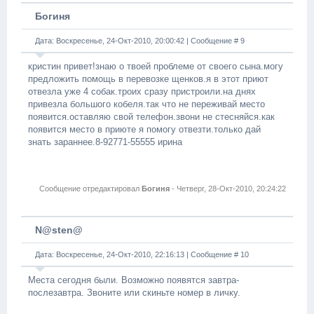
Богиня
Дата: Воскресенье, 24-Окт-2010, 20:00:42 | Сообщение #
9
кристин привет!знаю о твоей проблеме от своего сына.могу
предложить помощь в перевозке щенков.я в этот приют
отвезла уже 4 собак.троих сразу пристроили.на днях
привезла большого кобеля.так что не переживай место
появится.оставляю свой телефон.звони не стесняйся.как
появится место в приюте я помогу отвезти.только дай
знать зараннее.8-92771-55555 ирина
Сообщение отредактировал
Богиня
-
Четверг, 28-Окт-2010, 20:24:22
N@sten@
Дата: Воскресенье, 24-Окт-2010, 22:16:13 | Сообщение #
10
Места сегодня были. Возможно появятся завтра-
послезавтра. Звоните или скиньте номер в личку.