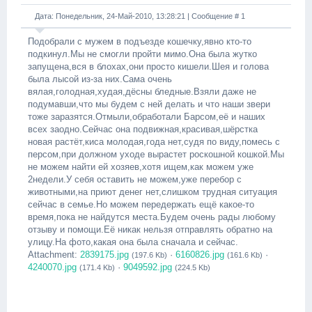
Дата: Понедельник, 24-Май-2010, 13:28:21 | Сообщение #
1
Подобрали с мужем в подъезде кошечку,явно кто-то
подкинул.Мы не смогли пройти мимо.Она была жутко
запущена,вся в блохах,они просто кишели.Шея и голова
была лысой из-за них.Сама очень
вялая,голодная,худая,дёсны бледные.Взяли даже не
подумавши,что мы будем с ней делать и что наши звери
тоже заразятся.Отмыли,обработали Барсом,её и наших
всех заодно.Сейчас она подвижная,красивая,шёрстка
новая растёт,киса молодая,года нет,судя по виду,помесь с
персом,при должном уходе вырастет роскошной кошкой.Мы
не можем найти ей хозяев,хотя ищем,как можем уже
2недели.У себя оставить не можем,уже перебор с
животными,на приют денег нет,слишком трудная ситуация
сейчас в семье.Но можем передержать ещё какое-то
время,пока не найдутся места.Будем очень рады любому
отзыву и помощи.Её никак нельзя отправлять обратно на
улицу.На фото,какая она была сначала и сейчас.
Attachment:
2839175.jpg
·
6160826.jpg
·
(197.6 Kb)
(161.6 Kb)
4240070.jpg
·
9049592.jpg
(171.4 Kb)
(224.5 Kb)