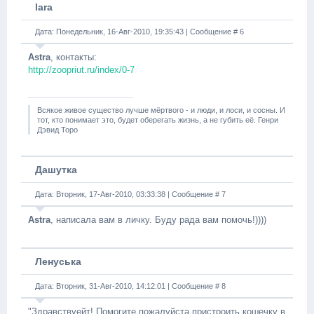
lara
Дата: Понедельник, 16-Авг-2010, 19:35:43 | Сообщение #
6
Astra
, контакты:
http://zoopriut.ru/index/0-7
Всякое живое существо лучше мёртвого - и люди, и лоси, и сосны. И
тот, кто понимает это, будет оберегать жизнь, а не губить её. Генри
Дэвид Торо
Дашутка
Дата: Вторник, 17-Авг-2010, 03:33:38 | Сообщение #
7
Astra
, написала вам в личку. Буду рада вам помочь!))))
Ленуська
Дата: Вторник, 31-Авг-2010, 14:12:01 | Сообщение #
8
"Здравствуейт! Помогите пожалуйста пристроить кошечку в