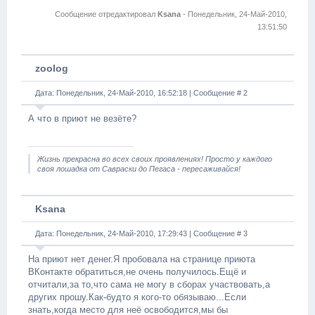
Сообщение отредактировал
Ksana
-
Понедельник, 24-Май-2010,
13:51:50
zoolog
Дата: Понедельник, 24-Май-2010, 16:52:18 | Сообщение #
2
А что в приют не везёте?
Жизнь прекрасна во всех своих проявлениях! Просто у каждого
своя лошадка от Савраски до Пегаса - пересаживайся!
Ksana
Дата: Понедельник, 24-Май-2010, 17:29:43 | Сообщение #
3
На приют нет денег.Я пробовала на странице приюта
ВКонтакте обратиться,не очень получилось.Ещё и
отчитали,за то,что сама не могу в сборах участвовать,а
других прошу.Как-будто я кого-то обязываю...Если
знать,когда место для неё освободится,мы бы