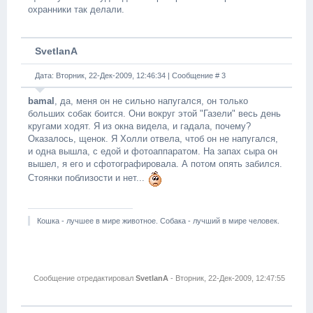
охранники так делали.
SvetlanA
Дата: Вторник, 22-Дек-2009, 12:46:34 | Сообщение #
3
bamal
, да, меня он не сильно напугался, он только
больших собак боится. Они вокруг этой "Газели" весь день
кругами ходят. Я из окна видела, и гадала, почему?
Оказалось, щенок. Я Холли отвела, чтоб он не напугался,
и одна вышла, с едой и фотоаппаратом. На запах сыра он
вышел, я его и сфотографировала. А потом опять забился.
Стоянки поблизости и нет...
Кошка - лучшее в мире животное. Собака - лучший в мире человек.
Сообщение отредактировал
SvetlanA
-
Вторник, 22-Дек-2009, 12:47:55