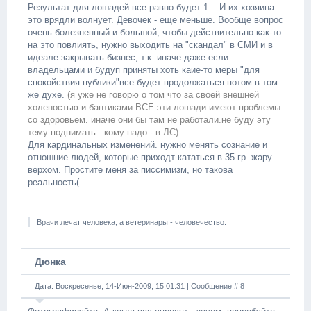
Результат для лошадей все равно будет 1... И их хозяина
это врядли волнует. Девочек - еще меньше. Вообще вопрос
очень болезненный и большой, чтобы действительно как-то
на это повлиять, нужно выходить на "скандал" в СМИ и в
идеале закрывать бизнес, т.к. иначе даже если
владельцами и будуп приняты хоть каие-то меры "для
спокойствия публики"все будет продолжаться потом в том
же духе.
(я уже не говорю о том что за своей внешней
холеностью и бантиками ВСЕ эти лошади имеют проблемы
со здоровьем. иначе они бы там не работали.не буду эту
тему поднимать...кому надо - в ЛС)
Для кардинальных изменений. нужно менять сознание и
отношние людей, которые приходт кататься в 35 гр. жару
верхом. Простите меня за писсимизм, но такова
реальность(
Врачи лечат человека, а ветеринары - человечество.
Дюнка
Дата: Воскресенье, 14-Июн-2009, 15:01:31 | Сообщение #
8