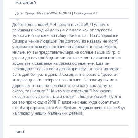
НаталькА
Дата: Среда, 10-Июн-2009, 16:36:11 | Сообщение #
1
Добрый день всем!!!! Я просто в ужасе!!!! Гуляем с
ребенком и каждый день наблюдаем как от глупости,
тупости и безразличия гибнут животные. На набережной
Самары некие людишки (по другому из назвать не могу)
устроили атракцион катания на лошадях и пони. Народ,
милые, ну вы представьте-Жара на солнце выше 35 гр, с
утра и до вечера бедные животные стоят привязанные на
асфальте к скамейке на самом солнцепеке. Еда им
перепадает только если детки принесут, а поют их может
быть дай бог раз в день!!! Сегодня я спросила "девочек"
которые деньги собирают за катание -"а почему вы их к
деревьям в тень не привяжете, они же у вас загнутся
скоро, так нельзя!" На что мне ответили "Нам хозяин
сказал здесь стоять, мы и стоим". Люди добрые!!! Ну что
же это происходит???!! Я даже не знаю куда обратиться,
что бы прекратить это безобразие. Бедные животные гибнут
на глазах у наших маленьких детей!!!
kesi