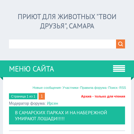
ПРИЮТ ДЛЯ ЖИВОТНЫХ "ТВОИ
ДРУЗЬЯ", САМАРА
МЕНЮ САЙТА
·
·
·
·
Новые сообщения
Участники
Правила форума
Поиск
RSS
1
Страница
1
из
1
Архив - только для чтения
Модератор форума:
Ирсен
В САМАРСКИХ ПАРКАХ И НА НАБЕРЕЖНОЙ
УМИРАЮТ ЛОШАДИ!!!!!