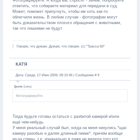
Фотографируйте. А когда вас спросят - зачем, попробуйте
ответить, что собираете материал для передачи в суд.
Может, поможет припугнуть, чтобы им хоть как-то
облегчили жизнь. В любом случае - фотографии могут
быть доказательством плохого обращения с животными,
так что лишними не будут.
Говорю, что думаю. Думаю, что говорю. (с) "Трасса 60"
КАТЯ
Дата: Среда, 17-Июн-2009, 09:10:46 | Сообщение #
9
Quote
(
Leka
)
Фотографируйте.
Тогда будьте готовы остаться с разбитой камерой и/или
ещё чем-нибудь.
У меня реальный случай был, когда на меня кинулись *щас
камеру разобью и далее длинный пииик*, причём вообще
из-за спины, т.е. изначально я даже не видела того кто