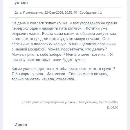
yulsen
Дата: Понедельник, 22-Сен-2008, 10:51:40 | Сообщение #
1
На даче у коллеги живет кошка, и вот угораздило ее прямо
перед холодами народить пять котяток... Котятки уже
открыли глазки.. Кошка сама каким-то образом зимует там,
а вот котята вряд ли выживут, уже минус ночами.. Они
серенькие в полосочку черную, а один целиком серенький
с черной мордахой. Может, посоветуете, что делать?
Может, приют к себе заберет? Или кто хочет котенка... Я
привезу всех пятерых, если будет нужно.
Какие условия для того, чтобы пристроить котят в приют?
Я бы корм купила.. Или миски.. Сильно много не могу,
только работать начала, студентка..
Сообщение отредактировал
yulsen
-
Понедельник, 22-Сен-2008,
11:04:06
Ирсен