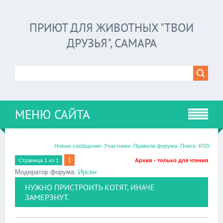
ПРИЮТ ДЛЯ ЖИВОТНЫХ "ТВОИ
ДРУЗЬЯ", САМАРА
МЕНЮ САЙТА
·
·
·
·
Новые сообщения
Участники
Правила форума
Поиск
RSS
1
Страница
1
из
1
Архив - только для чтения
Модератор форума:
Ирсен
НУЖНО ПРИСТРОИТЬ КОТЯТ, ИНАЧЕ
ЗАМЕРЗНУТ.