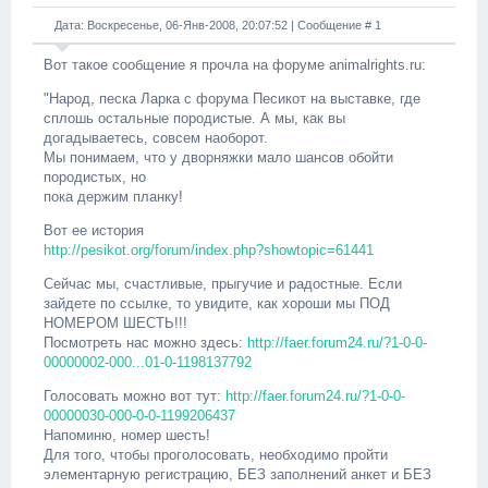
Дата: Воскресенье, 06-Янв-2008, 20:07:52 | Сообщение #
1
Вот такое сообщение я прочла на форуме animalrights.ru:
"Народ, песка Ларка с форума Песикот на выставке, где
сплошь остальные породистые. А мы, как вы
догадываетесь, совсем наоборот.
Мы понимаем, что у дворняжки мало шансов обойти
породистых, но
пока держим планку!
Вот ее история
http://pesikot.org/forum/index.php?showtopic=61441
Сейчас мы, счастливые, прыгучие и радостные. Если
зайдете по ссылке, то увидите, как хороши мы ПОД
НОМЕРОМ ШЕСТЬ!!!
Посмотреть нас можно здесь:
http://faer.forum24.ru/?1-0-0-
00000002-000...01-0-1198137792
Голосовать можно вот тут:
http://faer.forum24.ru/?1-0-0-
00000030-000-0-0-1199206437
Напоминю, номер шесть!
Для того, чтобы проголосовать, необходимо пройти
элементарную регистрацию, БЕЗ заполнений анкет и БЕЗ