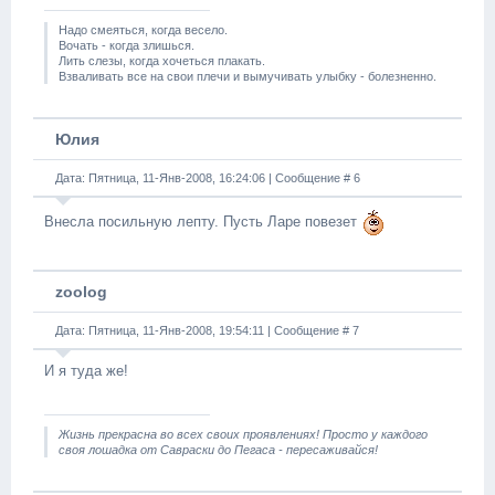
Надо смеяться, когда весело.
Вочать - когда злишься.
Лить слезы, когда хочеться плакать.
Взваливать все на свои плечи и вымучивать улыбку - болезненно.
Юлия
Дата: Пятница, 11-Янв-2008, 16:24:06 | Сообщение #
6
Внесла посильную лепту. Пусть Ларе повезет
zoolog
Дата: Пятница, 11-Янв-2008, 19:54:11 | Сообщение #
7
И я туда же!
Жизнь прекрасна во всех своих проявлениях! Просто у каждого
своя лошадка от Савраски до Пегаса - пересаживайся!