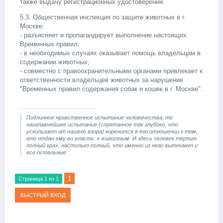
также выдачу регистрационных удостоверений.
5.3. Общественная инспекция по защите животных в г.
Москве:
- разъясняет и пропагандирует выполнение настоящих
Временных правил;
- в необходимых случаях оказывает помощь владельцам в
содержании животных;
- совместно с правоохранительными органами привлекает к
ответственности владельцев животных за нарушение
"Временных правил содержания собак и кошек в г. Москве".
Подлинное нравственное испытание человечества, то
наиглавнейшее испытание (спрятанное так глубоко, что
ускользает от нашего взора) коренится в его отношении к тем,
кто отдан ему во власть: к животным. И здесь человек терпит
полный крах, настолько полный, что именно из него вытекают и
все остальные.
1
Страница
1
из
1