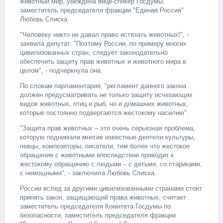
животный мир, убеждена вице-спикер Госдумы,
заместитель председателя фракции "Единая Россия"
Любовь Слиска.
"Человеку никто не давал право истязать животных!", -
заявила депутат. "Поэтому России, по примеру многих
цивилизованных стран, следует законодательно
обеспечить защиту прав животных и животного мира в
целом", - подчеркнула она.
По словам парламентария, "регламент данного закона
должен предусматривать не только защиту исчезающих
видов животных, птиц и рыб, но и домашних животных,
которые постоянно подвергаются жестокому насилию".
"Защита прав животных – это очень серьезная проблема,
которую поднимали многие известные деятели культуры,
певцы, композиторы, писатели, тем более что жестокое
обращение с животными впоследствии приводит к
жестокому обращению с людьми – с детьми, со стариками,
с немощными", - заключила Любовь Слиска.
России вслед за другими цивилизованными странами стоит
принять закон, защищающий права животных, считает
заместитель председателя Комитета Госдумы по
безопасности, заместитель председателя фракции