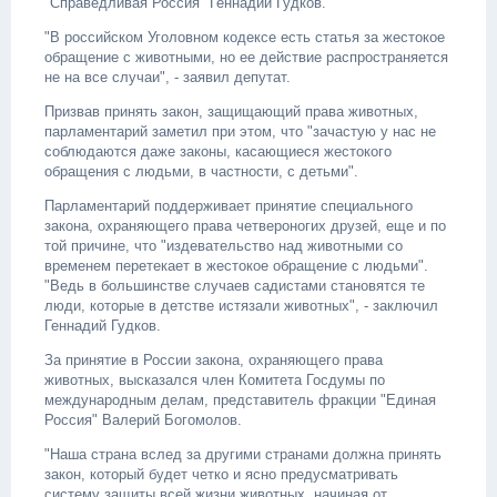
"Справедливая Россия" Геннадий Гудков.
"В российском Уголовном кодексе есть статья за жестокое
обращение с животными, но ее действие распространяется
не на все случаи", - заявил депутат.
Призвав принять закон, защищающий права животных,
парламентарий заметил при этом, что "зачастую у нас не
соблюдаются даже законы, касающиеся жестокого
обращения с людьми, в частности, с детьми".
Парламентарий поддерживает принятие специального
закона, охраняющего права четвероногих друзей, еще и по
той причине, что "издевательство над животными со
временем перетекает в жестокое обращение с людьми".
"Ведь в большинстве случаев садистами становятся те
люди, которые в детстве истязали животных", - заключил
Геннадий Гудков.
За принятие в России закона, охраняющего права
животных, высказался член Комитета Госдумы по
международным делам, представитель фракции "Единая
Россия" Валерий Богомолов.
"Наша страна вслед за другими странами должна принять
закон, который будет четко и ясно предусматривать
систему защиты всей жизни животных, начиная от