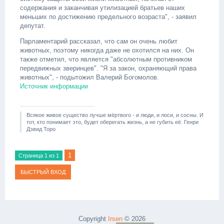
содержания и заканчивая утилизацией братьев наших
меньших по достижению предельного возраста", - заявил
депутат.
Парламентарий рассказал, что сам он очень любит
животных, поэтому никогда даже не охотился на них. Он
также отметил, что является "абсолютным противником
передвижных зверинцев". "Я за закон, охраняющий права
животных", - подытожил Валерий Богомолов.
Источник информации
Всякое живое существо лучше мёртвого - и люди, и лоси, и сосны. И
тот, кто понимает это, будет оберегать жизнь, а не губить её. Генри
Дэвид Торо
1
Страница
1
из
1
Copyright
Irsen
© 2026