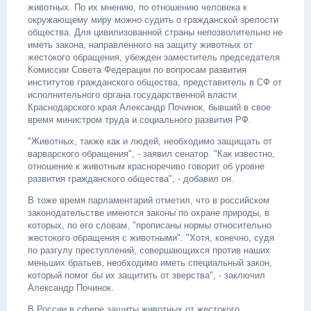
животных. По их мнению, по отношению человека к
окружающему миру можно судить о гражданской зрелости
общества. Для цивилизованной страны непозволительно не
иметь закона, направленного на защиту животных от
жестокого обращения, убежден заместитель председателя
Комиссии Совета Федерации по вопросам развития
институтов гражданского общества, представитель в СФ от
исполнительного органа государственной власти
Краснодарского края Александр Починок, бывший в свое
время министром труда и социального развития РФ.
"Животных, также как и людей, необходимо защищать от
варварского обращения", - заявил сенатор. "Как известно,
отношение к животным красноречиво говорит об уровне
развития гражданского общества", - добавил он.
В тоже время парламентарий отметил, что в российском
законодательстве имеются законы по охране природы, в
которых, по его словам, "прописаны нормы относительно
жестокого обращения с животными". "Хотя, конечно, судя
по разгулу преступлений, совершающихся против наших
меньших братьев, необходимо иметь специальный закон,
который помог бы их защитить от зверства", - заключил
Александр Починок.
В России в сфере защиты животных от жестокого