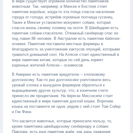
В мире существует огромное количество памятников
животным. Так, например, в Минске и Бостоне стоит
памятник воробью, когда-то эта птица спасла население
города от голода, истребив огромные полчища гусениц.
Также в Минске установлен монумент собаке, которая
спасла жизнь своему хозяину на охоте. В Швейцарии есть
памятник собаке-спасателю. Отважный сенбернар спас из-
под лавин 86 человек. В Австралии есть памятник бабочке-
огневке. Памятник поставили местные фермеры в
благодарность за уничтожение кактусов опунций, которыми
травился домашний скот. На Аляске стоит единственный в
мире памятник китам, которые по сей день кормят
коренных жителей Аляски – эскимосов.
В Америке есть памятник вредителю – хлопковому
долгоносику. Как-то раз долгоносики уничтожили весь
урожай хлопка и вынудили фермеров обратиться к
выращиванию других культур, что, в конечном счете
принесло им процветание. На берегах Миссисипи стоит
единственный в мире памятник дохлой кошке. Впрочем,
кошка на постаменте не одна: рядом с ней стоят Том Сойер
и Гек Финн.
Что касается животных, которые приносили пользу, то,
кроме памятника швейцарскому сенбернару и собаке
Павлова, есть еще памятник жабе, как дань уважения