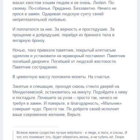
махал хвостом хошим людям и не очень. Любил. По-
своему. По-собачьи. Преданно. Беззаветно. Ничего не
прося в замен. Одаривая людскую суету своей
непритязательной любовью.
И поплатился за нее. За верность и простодушие. За
прощение и добродушие, перейдя из бренного тела в
янтарную бронзу.
Ночью, тихо привезли памятник, покрытый клетчатым
одеялом и установили на мраморный постамент. Памятник
погибшей дворняги. Погибшей от людской жестокости.
Памятник состраданию.
В цементную массу положили монеты. На счастье.
Занятые и спешащие, проходя сквозь стекло дверей на
Менделеевской, остановитесь на минуту. Подойдите к нему
и погладьте. Почешите за ухом – просто так, ничего не
требуя в замен. И поверьте, в благодарность, «Мальчик»
совершит чудо. Просто так. По доброте своей исполнит
ваше сокровенное желание, Верьте.
Всякое живое существо лучше мёртвого - и люди, и лоси, и сосны. И
тот, кто понимает это, будет оберегать жизнь, а не губить её. Генри