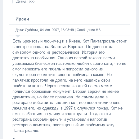
Дэвид Торо
Ирсен
Дата: Суббота, 04-Авг-2007, 18:03:49 | Сообщение #
3
Есть бронзовый любимец и в Киеве. Кот Пантагрюэль стоит
в центре города, на Золотых Воротах. Он давно стал
символом одного из ресторанчиков. История его
достаточно необычная. Одна из версий такова: всеми
уважаемый бизнесмен настолько любил своего кота, что не
смог пережить его гибель и попросил одного из
скульпторов воплотить своего любимца в камне. Но
памятник простоял не долго, на него нашлись свои
любители котов. Через несколько дней на его месте
появился бронзовый монумент. Вторая версия не менее
драматична, но более правдива. На самом деле в
ресторане действительно жил кот, все посетители очень
любили его, но однажды в 1997 г. случился пожар. Кот не
смог выбраться на улицу и задохнулся. Тогда гости
ресторана собрали деньги и установили напротив
ресторана памятник, посвященный их любимому коту
Пантагрюэлю.