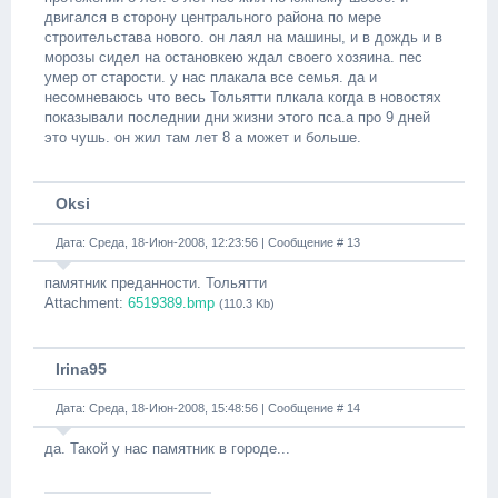
двигался в сторону центрального района по мере
строительстава нового. он лаял на машины, и в дождь и в
морозы сидел на остановкею ждал своего хозяина. пес
умер от старости. у нас плакала все семья. да и
несомневаюсь что весь Тольятти плкала когда в новостях
показывали последнии дни жизни этого пса.а про 9 дней
это чушь. он жил там лет 8 а может и больше.
Oksi
Дата: Среда, 18-Июн-2008, 12:23:56 | Сообщение #
13
памятник преданности. Тольятти
Attachment:
6519389.bmp
(110.3 Kb)
Irina95
Дата: Среда, 18-Июн-2008, 15:48:56 | Сообщение #
14
да. Такой у нас памятник в городе...