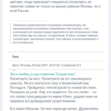
цветами, люди приезжают специально посмотреть на
памятник собаке не только из разных районов Москвы, но и
всей России.
Подлинное нравственное испытание человечества, то
наиглавнейшее испытание (спрятанное так глубоко, что
ускользает от нашего взора) коренится в его отношении к тем,
кто отдан ему во власть: к животным. И здесь человек терпит
полный крах, настолько полный, что именно из него вытекают и
все остальные.
lara
Дата: Пятница, 20-Апр-2007, 18:57:02 | Сообщение #
2
Эссе vredina_ru про памятник "Сочувствие"
Посмотрите на него. Посмотрите на его свалявшуюся
шерстку. На его изогнутую лапу и безмятежный вид.
Погладьте. Пройдитесь теплой рукой по лохматой спине.
Почешите за ухом. Ему это нравится. Он это любит… он
это любил пока девушка по имени Юлия, ударом ножа не
прервала его добродушное существование.
Его звали Мальчик. Он жил переходе метро. Дружелюбно