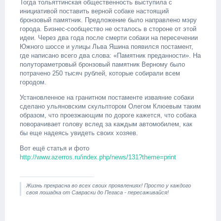
Тогда тольяттинская общественность выступила с
инициативой поставить верной собаке настоящий
бронзовый памятник. Предложение было направлено мэру
города. Бизнес-сообщество не осталось в стороне от этой
идеи. Через два года после смерти собаки на пересечении
Южного шоссе и улицы Льва Яшина появился постамент,
где написано всего два слова: «Памятник преданности». На
полутораметровый бронзовый памятник Верному было
потрачено 250 тысяч рублей, которые собирали всем
городом.
Установленное на гранитном постаменте изваяние собаки
сделано ульяновским скульптором Олегом Клюевым таким
образом, что проезжающим по дороге кажется, что собака
поворачивает голову вслед за каждым автомобилем, как
бы еще надеясь увидеть своих хозяев.
Вот ещё статья и фото
http://www.azerros.ru/index.php/news/131?theme=print
Жизнь прекрасна во всех своих проявлениях! Просто у каждого
своя лошадка от Савраски до Пегаса - пересаживайся!