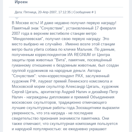
Ирсен
Дата: Пятница, 20-Апр-2007, 17:12:35 | Сообщение #
1
В Москве есть! И даже недавно получил первую награду!
Памятный знак "Сочувствие", установленный 17 февраля
2007 года в верхнем вестибюле станции метро
"Менделеевская", получил свою первую награду. Это
место выбрано не случайно . Именно возле этой станции
метро была убита собака по кличке Мальчик. По данным,
полученным корреспондентом ИА REGNUM от Центра
защиты прав животных "Вита", памятник, посвящённый
гуманному отношению к бездомным животным, был создан
группой художников на народные деньги. Авторы
"Сочувствия": член-корреспондент РАХ, заслуженный
художник РФ, лауреат премий Ленинского комсомола и
Московской мэрии скульптор Александр Цигаль, художник
Сергей Цигаль, архитектор Андрей Налич и дизайнер Петр
Налич - награждены дипломами и премией Объединения
московских скульпторов, традиционно отмечающего
лучшие скульптурные работы года.Зоозащитники выразили
уверенность, что эта награда - не последнее
свидетельство признания значимости памятника. Они
также отмечают, что скульптурная композиция пользуется
и народной популярностью: ее ежедневно украшают