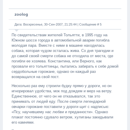
zoolog
Дата: Воскресенье, 30-Сен-2007, 21:25:44 | Сообщение #
5
По свидетельствам жителей Тольятти, в 1995 году на
Южном шоссе города в автомобильной аварии погибла
молодая пара. Вместе с ними в машине находилась
собака, которая чудом осталась жива. Со дня трагедии и
до самой своей смерти собака не отходила от места, где
погибли ее хозяева. Константина, или Верного, как
прозвали его тольяттинцы, пытались забирать к себе домой
сердобольные горожане, однако он каждый раз
возвращался на свой пост.
Несколько раз ему строили будку прямо у дороги, но он
игнорировал удобства, мок под дождем и мерз на ветру.
Единственное, от чего он не отказывался, так это
принимать от людей еду. После смерти легендарной
овчарки горожане поставили у дороги щит с надписью:
«Псу, научившему нас любви и преданности». Однако
плакат постоянно сдувало ветром, хулиганы закидывали
его камнями.