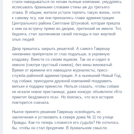
стали наведываться по ночам пьяные компании, умудряясь
исписывать бранными словами стены аж до третьего
этажа. В общем, жители устали терпеть такую жизнь, хотя
к самому псу, как они признались главе администрации
Центрального района Светлане Штуковой, которая пришла
к ним на встречу прямо во дворик, претензий не имели. Тот,
бедняга, стал заложником своей легенды и пал жертвой
злых людей.
Двор пришлось закрыть решеткой. А самого Гаврюшу
чиновники припрятали от глаз подальше, в укромную
кладовку. Вместе со своим ящиком. Так он и сидел в
неволе (смотри грустный снимок), без вины виноватый.
Время от времени его навещали журналисты, пресс-
служба районной администрации. А в нынешний Новый Год,
год собаки, приходили дружной компанией поздравить
митьки и подарки принесли. Нельзя сказать, чтобы собаке
не искали новое пристанище, даже конкурс объявляли «Кто
приютит бездомного пса». Но боялись, что вся история
повторится сначала.
Нынче принято решение Гаврюшу освободить из
заключения и установить в сквере дома № 11 по улице
Правды. Как-то теперь сложится его судьба? Не хотелось
бы, чтобы он стал бродячим. В буквальном смысле.