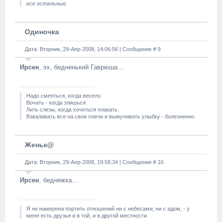
все остальные.
Одиночка
Дата: Вторник, 29-Апр-2008, 14:06:56 | Сообщение #
9
Ирсен
, эх, бедненький Гаврюша...
Надо смеяться, когда весело.
Вочать - когда злишься.
Лить слезы, когда хочеться плакать.
Взваливать все на свои плечи и вымучивать улыбку - болезненно.
Женьк@
Дата: Вторник, 29-Апр-2008, 19:58:34 | Сообщение #
10
Ирсен
, бедняжка...
Я не намерена портить отношений ни с небесами, ни с адом, - у
меня есть друзья и в той, и в другой местности.