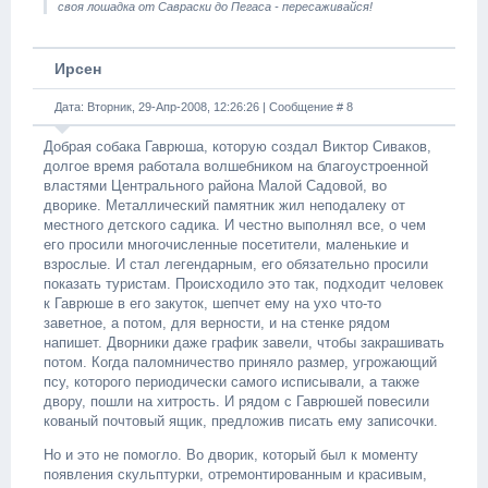
своя лошадка от Савраски до Пегаса - пересаживайся!
Ирсен
Дата: Вторник, 29-Апр-2008, 12:26:26 | Сообщение #
8
Добрая собака Гаврюша, которую создал Виктор Сиваков,
долгое время работала волшебником на благоустроенной
властями Центрального района Малой Садовой, во
дворике. Металлический памятник жил неподалеку от
местного детского садика. И честно выполнял все, о чем
его просили многочисленные посетители, маленькие и
взрослые. И стал легендарным, его обязательно просили
показать туристам. Происходило это так, подходит человек
к Гаврюше в его закуток, шепчет ему на ухо что-то
заветное, а потом, для верности, и на стенке рядом
напишет. Дворники даже график завели, чтобы закрашивать
потом. Когда паломничество приняло размер, угрожающий
псу, которого периодически самого исписывали, а также
двору, пошли на хитрость. И рядом с Гаврюшей повесили
кованый почтовый ящик, предложив писать ему записочки.
Но и это не помогло. Во дворик, который был к моменту
появления скульптурки, отремонтированным и красивым,