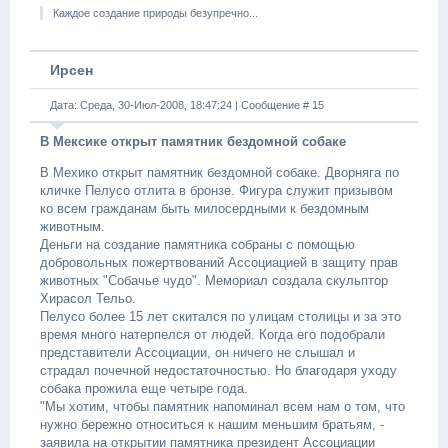
Каждое создание природы безупречно...
Ирсен
Дата: Среда, 30-Июл-2008, 18:47:24 | Сообщение #
15
В Мексике открыт памятник бездомной собаке
В Мехико открыт памятник бездомной собаке. Дворняга по
кличке Пелусо отлита в бронзе. Фигура служит призывом
ко всем гражданам быть милосердными к бездомным
животным.
Деньги на создание памятника собраны с помощью
добровольных пожертвований Ассоциацией в защиту прав
животных "Собачье чудо". Мемориал создала скульптор
Хирасол Тельо.
Пелусо более 15 лет скитался по улицам столицы и за это
время много натерпелся от людей. Когда его подобрали
представители Ассоциации, он ничего не слышал и
страдал почечной недостаточностью. Но благодаря уходу
собака прожила еще четыре года.
"Мы хотим, чтобы памятник напоминал всем нам о том, что
нужно бережно относиться к нашим меньшим братьям, -
заявила на открытии памятника президент Ассоциации