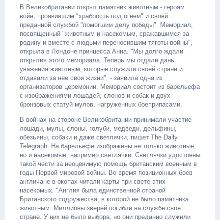
В Великобритании открыт памятник животным - героям
войн, проявившим "храбрость под огнем" и своей
преданной службой "помогшим делу победы". Мемориал,
посвященный "животным и насекомым, сражавшимся за
родину и вместе с людьми переносившим тяготы войны",
открыла в Лондоне принцесса Анна. "Мы долго ждали
открытия этого мемориала. Теперь мы отдали дань
уважения животным, которые служили своей стране и
отдавали за нее свои жизни", - заявила одна из
организаторов церемонии. Мемориал состоит из барельефа
с изображениями лошадей, слонов и собак и двух
бронзовых статуй мулов, нагруженных боеприпасами.
В войнах на стороне Великобритании принимали участие
лошади, мулы, слоны, голуби, медведи, дельфины,
обезьяны, собаки и даже светлячки, пишет The Daily
Telegraph. На барельефе изображены не только животные,
но и насекомые, например светлячки. Светлячки удостоены
такой чести за неоценимую помощь британским военным в
годы Первой мировой войны. Во время позиционных боев
англичане в окопах читали карты при свете этих
насекомых. "Англия была единственной страной
Британского содружества, в которой не было памятника
животным. Миллионы зверей погибли на службе свое
стране. У них не было выбора, но они преданно служили