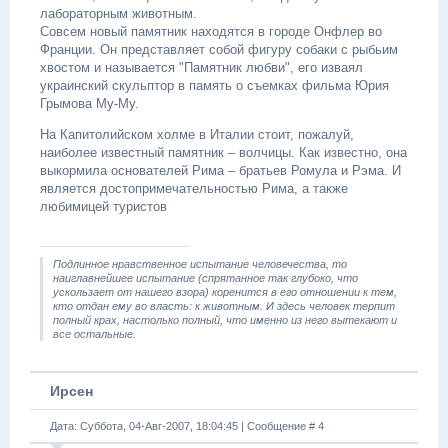
лабораторным животным.
Совсем новый памятник находятся в городе Онфлер во
Франции. Он представляет собой фигуру собаки с рыбьим
хвостом и называется "Памятник любви", его изваял
украинский скульптор в память о съемках фильма Юрия
Грымова Му-Му.
На Капитолийском холме в Италии стоит, пожалуй,
наиболее известный памятник – волчицы. Как известно, она
выкормила основателей Рима – братьев Ромула и Рэма. И
является достопримечательностью Рима, а также
любимицей туристов
Подлинное нравственное испытание человечества, то
наиглавнейшее испытание (спрятанное так глубоко, что
ускользает от нашего взора) коренится в его отношении к тем,
кто отдан ему во власть: к животным. И здесь человек терпит
полный крах, настолько полный, что именно из него вытекают и
все остальные.
Ирсен
Дата: Суббота, 04-Авг-2007, 18:04:45 | Сообщение #
4