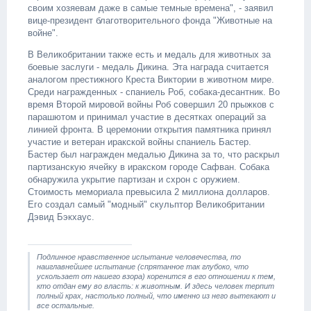
своим хозяевам даже в самые темные времена", - заявил
вице-президент благотворительного фонда "Животные на
войне".
В Великобритании также есть и медаль для животных за
боевые заслуги - медаль Дикина. Эта награда считается
аналогом престижного Креста Виктории в животном мире.
Среди награжденных - спаниель Роб, собака-десантник. Во
время Второй мировой войны Роб совершил 20 прыжков с
парашютом и принимал участие в десятках операций за
линией фронта. В церемонии открытия памятника принял
участие и ветеран иракской войны спаниель Бастер.
Бастер был награжден медалью Дикина за то, что раскрыл
партизанскую ячейку в иракском городе Сафван. Собака
обнаружила укрытие партизан и схрон с оружием.
Стоимость мемориала превысила 2 миллиона долларов.
Его создал самый "модный" скульптор Великобритании
Дэвид Бэкхаус.
Подлинное нравственное испытание человечества, то
наиглавнейшее испытание (спрятанное так глубоко, что
ускользает от нашего взора) коренится в его отношении к тем,
кто отдан ему во власть: к животным. И здесь человек терпит
полный крах, настолько полный, что именно из него вытекают и
все остальные.