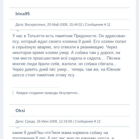
Irina95
Дата: Воскресенье, 25-Май-2008, 15:44:02 | Сообщение #
11
У нас в Тольятти есть памятник Предоности. Он адресован
псу, который ждал своего хозяина 9 дней. Его хозяин попал
в серьёзную аварию, его отвезли в реанимацию. Через
некоторое время хозяин умер. А собака там у дороги, на
том месте происшествия всё сидела и сидела.... Пёсика
многие люди брали себе, жалели, но собака сбегала...
Через девять дней пёс умер... теперь там же, на Южном
шоссе стоит памятник этому псу.
Каждое создание природы безупречно...
Oksi
Дата: Среда, 18-Июн-2008, 12:19:58 | Сообщение #
12
какие 9 дней?вы что?моя мама кормила собаку на
протежении 8 лет. 8 лет пес жил по южному шоссе. и