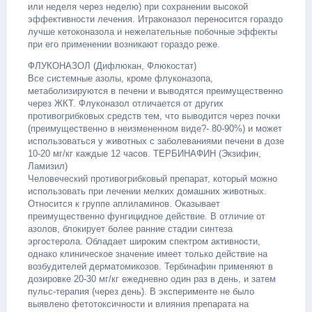
или неделя через неделю) при сохранении высокой
эффективности лечения. Итраконазол переносится гораздо
лучше кетоконазола и нежелательные побочные эффекты
при его применении возникают гораздо реже.
ФЛУКОНАЗОЛ (Дифлюкан, Флюкостат)
Все системные азолы, кроме флуконазопа,
метаболизируются в печени и выводятся преимущественно
через ЖКТ. Флуконазол отличается от других
противогрибковых средств тем, что выводится через почки
(преимущественно в неизмененном виде?- 80-90%) и может
использоваться у животных с заболеваниями печени в дозе
10-20 мг/кг каждые 12 часов. ТЕРБИНАФИН (Экзифин,
Ламизил)
Человеческий противогрибковый препарат, который можно
использовать при лечении мелких домашних животных.
Относится к группе аплиламинов. Оказывает
преимущественно фунгицидное действие. В отличие от
азолов, блокирует более ранние стадии синтеза
эргостерола. Обладает широким спектром активности,
однако клиническое значение имеет только действие на
возбудителей дерматомикозов. Тербинафин применяют в
дозировке 20-30 мг/кг ежедневно один раз в день, и затем
пульс-терапия (через день). В эксперименте не было
выявлено фетотоксичности и влияния препарата на