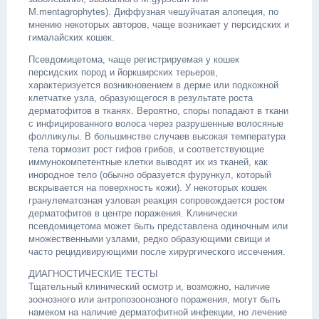
М.mentagrophytes). Диффузная чешуйчатая алопеция, по
мнению некоторых авторов, чаще возникает у персидских и
гималайских кошек.
Псевдомицетома, чаще регистрируемая у кошек
персидских пород и йоркширских терьеров,
характеризуется возникновением в дерме или подкожной
клетчатке узла, образующегося в результате роста
дерматофитов в тканях. Вероятно, споры попадают в ткани
с инфицированного волоса через разрушенные волосяные
фолликулы. В большинстве случаев высокая температура
тела тормозит рост гифов грибов, и соответствующие
иммунокомпетентные клетки выводят их из тканей, как
инородное тело (обычно образуется фурункул, который
вскрывается на поверхность кожи). У некоторых кошек
гранулематозная узловая реакция сопровождается ростом
дерматофитов в центре поражения. Клинически
псевдомицетома может быть представлена одиночным или
множественными узлами, редко образующими свищи и
часто рецидивирующими после хирургического иссечения.
ДИАГНОСТИЧЕСКИЕ ТЕСТЫ
Тщательный клинический осмотр и, возможно, наличие
зоонозного или антропозоонозного поражения, могут быть
намеком на наличие дерматофитной инфекции, но лечение