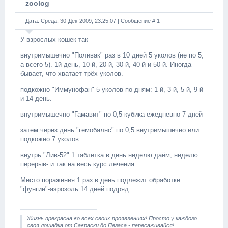
zoolog
Дата: Среда, 30-Дек-2009, 23:25:07 | Сообщение #
1
У взрослых кошек так
внутримышечно "Поливак" раз в 10 дней 5 уколов (не по 5,
а всего 5). 1й день, 10-й, 20-й, 30-й, 40-й и 50-й. Иногда
бывает, что хватает трёх уколов.
подкожно "Иммунофан" 5 уколов по дням: 1-й, 3-й, 5-й, 9-й
и 14 день.
внутримышечно "Гамавит" по 0,5 кубика ежедневно 7 дней
затем через день "гемобалнс" по 0,5 внутримышечно или
подкожно 7 уколов
внутрь "Лив-52" 1 таблетка в день неделю даём, неделю
перерыв- и так на весь курс лечения.
Место поражения 1 раз в день подлежит обработке
"фунгин"-аэрозоль 14 дней подряд.
Жизнь прекрасна во всех своих проявлениях! Просто у каждого
своя лошадка от Савраски до Пегаса - пересаживайся!