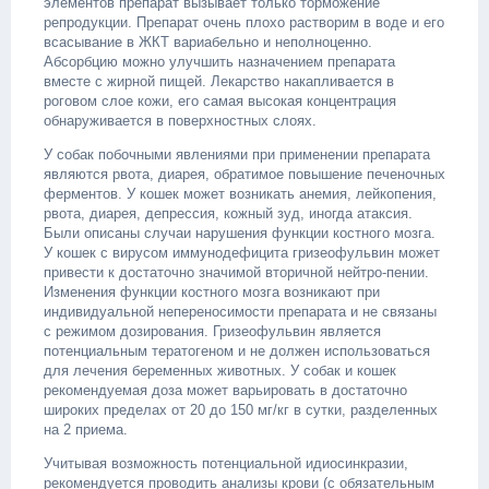
элементов препарат вызывает только торможение
репродукции. Препарат очень плохо растворим в воде и его
всасывание в ЖКТ вариабельно и неполноценно.
Абсорбцию можно улучшить назначением препарата
вместе с жирной пищей. Лекарство накапливается в
роговом слое кожи, его самая высокая концентрация
обнаруживается в поверхностных слоях.
У собак побочными явлениями при применении препарата
являются рвота, диарея, обратимое повышение печеночных
ферментов. У кошек может возникать анемия, лейкопения,
рвота, диарея, депрессия, кожный зуд, иногда атаксия.
Были описаны случаи нарушения функции костного мозга.
У кошек с вирусом иммунодефицита гризеофульвин может
привести к достаточно значимой вторичной нейтро-пении.
Изменения функции костного мозга возникают при
индивидуальной непереносимости препарата и не связаны
с режимом дозирования. Гризеофульвин является
потенциальным тератогеном и не должен использоваться
для лечения беременных животных. У собак и кошек
рекомендуемая доза может варьировать в достаточно
широких пределах от 20 до 150 мг/кг в сутки, разделенных
на 2 приема.
Учитывая возможность потенциальной идиосинкразии,
рекомендуется проводить анализы крови (с обязательным