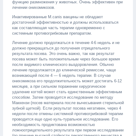
функцию размножения у животных. Очень эффективен при
лечении онихомикозов.
Инактивированные M.canis вакцины не обладают
достаточной эффективностью и должны использоваться
как составляющая часть терапии одновременно с
системным противогрибковым препаратом.
Лечение должно продолжаться в течение 4-6 недель и не
должно прекращаться до получения отрицательного
результата посева. Это очень важно, так как результат
посева может быть положительным через большое время
после видимого клинического выздоровления. Обычно
лечение продолжается до клинической ремиссии, чаще
возникающей после 4 — 6 недель терапии. В случае
онихомикоза его продолжительность может достигать 6-12
месяцев, а при сильном поражении хирургическое
удаление когтей может стать единственным эффективным
способом. Затем проводится исследование по методу
Маккензи (посев материала после вычесывания стерильной
зубной щеткой). Если результат посева негативен, через 4
недели после отмены системной противогрибковой терапии
проводится еще одно куль-турапьное исследование. Его
необходимость продиктована возможностью
ложноотрицательного результата при первом исследовании
(по причине высокой стойкости лекарственного вещества в