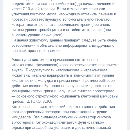
подсчетом количества тромбоцитов) до начала лечения и
через 7-10 дней терапии. Если отмечаются признаки
угнетения костного мозга, необходимо отменить лечение и
провести соответствующую вспомогательную терапию,
которая может включать переливание крови (при очень
низком уровне тромбоцитов) и антибиотикотерапию (при
высоком уровне лейкоцитов).
Назначая животному данный препарат, следует быть очень
осторожными и обязательно информировать владельца о
внешних признаках анемии.
Азолы для системного применения (кетоконазол,
итраконазол, флуконазол) хорошо всасываются при приеме
внутрь. Биодоступность кетоконазола и итраконазола
может значительно варьировать в зависимости от уровня
кислотности в желудке и приема пищи. Противогрибковое
действие азолов обусловлено нарушением целостности
мембраны клетки гриба и нарушение синтеза эргостерола
— основного структурного компонента клеточной мембраны
грибов. КЕТОКОНАЗОЛ
Кетоконазол — синтетический широкого спектра действия
противогрибковый препарат, принадлежащий к группе
имидазола. Это сильнодействующий ингибитор синтеза
эргостерола. Кетоконазол считается фунгистатиком,
однако при анаэробных условиях и достаточно высокой