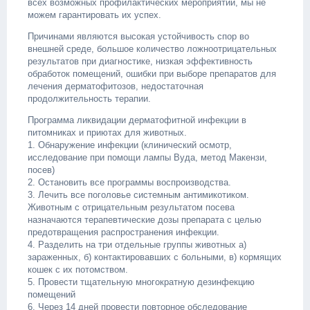
всех возможных профилактических мероприятий, мы не
можем гарантировать их успех.
Причинами являются высокая устойчивость спор во
внешней среде, большое количество ложноотрицательных
результатов при диагностике, низкая эффективность
обработок помещений, ошибки при выборе препаратов для
лечения дерматофитозов, недостаточная
продолжительность терапии.
Программа ликвидации дерматофитной инфекции в
питомниках и приютах для животных.
1. Обнаружение инфекции (клинический осмотр,
исследование при помощи лампы Вуда, метод Макензи,
посев)
2. Остановить все программы воспроизводства.
3. Лечить все поголовье системным антимикотиком.
Животным с отрицательным результатом посева
назначаются терапевтические дозы препарата с целью
предотвращения распространения инфекции.
4. Разделить на три отдельные группы животных а)
зараженных, б) контактировавших с больными, в) кормящих
кошек с их потомством.
5. Провести тщательную многократную дезинфекцию
помещений
6. Через 14 дней провести повторное обследование