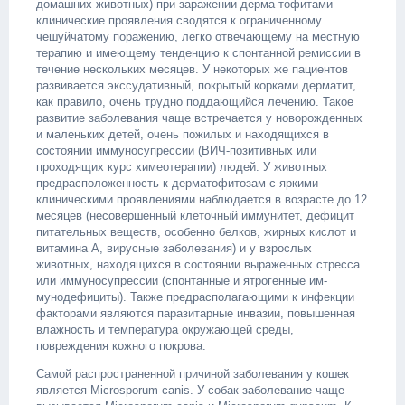
домашних животных) при заражении дерма-тофитами
клинические проявления сводятся к ограниченному
чешуйчатому поражению, легко отвечающему на местную
терапию и имеющему тенденцию к спонтанной ремиссии в
течение нескольких месяцев. У некоторых же пациентов
развивается экссудативный, покрытый корками дерматит,
как правило, очень трудно поддающийся лечению. Такое
развитие заболевания чаще встречается у новорожденных
и маленьких детей, очень пожилых и находящихся в
состоянии иммуносупрессии (ВИЧ-позитивных или
проходящих курс химеотерапии) людей. У животных
предрасположенность к дерматофитозам с яркими
клиническими проявлениями наблюдается в возрасте до 12
месяцев (несовершенный клеточный иммунитет, дефицит
питательных веществ, особенно белков, жирных кислот и
витамина А, вирусные заболевания) и у взрослых
животных, находящихся в состоянии выраженных стресса
или иммуносупрессии (спонтанные и ятрогенные им-
мунодефициты). Также предрасполагающими к инфекции
факторами являются паразитарные инвазии, повышенная
влажность и температура окружающей среды,
повреждения кожного покрова.
Самой распространенной причиной заболевания у кошек
является Microsporum canis. У собак заболевание чаще