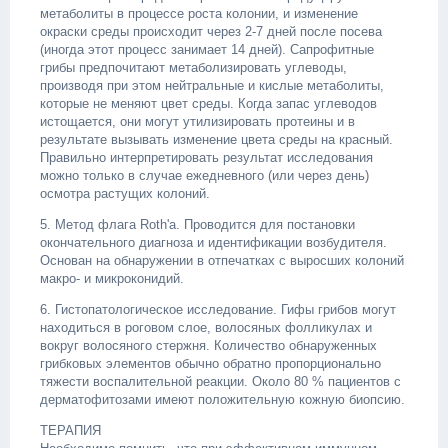
метаболиты в процессе роста колонии, и изменение
окраски среды происходит через 2-7 дней после посева
(иногда этот процесс занимает 14 дней). Сапрофитные
грибы предпочитают метаболизировать углеводы,
производя при этом нейтральные и кислые метаболиты,
которые не меняют цвет среды. Когда запас углеводов
истощается, они могут утилизировать протеины и в
результате вызывать изменение цвета среды на красный.
Правильно интерпретировать результат исследования
можно только в случае ежедневного (или через день)
осмотра растущих колоний.
5. Метод флага Roth'a. Проводится для постановки
окончательного диагноза и идентификации возбудителя.
Основан на обнаружении в отпечатках с выросших колоний
макро- и микроконидий.
6. Гистопатологическое исследование. Гифы грибов могут
находиться в роговом слое, волосяных фолликулах и
вокруг волосяного стержня. Количество обнаруженных
грибковых элементов обычно обратно пропорционально
тяжести воспалительной реакции. Около 80 % пациентов с
дерматофитозами имеют положительную кожную биопсию.
ТЕРАПИЯ