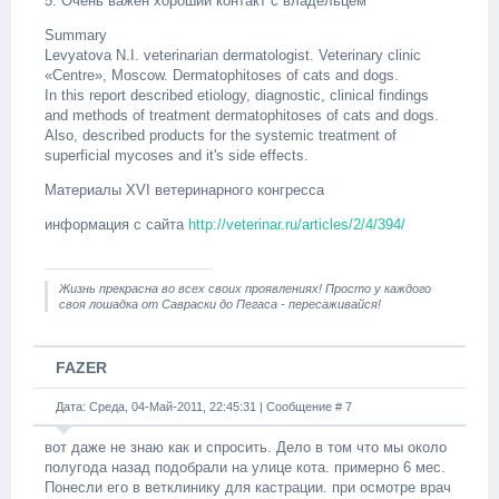
5. Очень важен хороший контакт с владельцем
Summary
Levyatova N.I. veterinarian dermatologist. Veterinary clinic
«Centre», Moscow. Dermatophitoses of cats and dogs.
In this report described etiology, diagnostic, clinical findings
and methods of treatment dermatophitoses of cats and dogs.
Also, described products for the systemic treatment of
superficial mycoses and it's side effects.
Материалы XVI ветеринарного конгресса
информация с сайта
http://veterinar.ru/articles/2/4/394/
Жизнь прекрасна во всех своих проявлениях! Просто у каждого
своя лошадка от Савраски до Пегаса - пересаживайся!
FAZER
Дата: Среда, 04-Май-2011, 22:45:31 | Сообщение #
7
вот даже не знаю как и спросить. Дело в том что мы около
полугода назад подобрали на улице кота. примерно 6 мес.
Понесли его в ветклинику для кастрации. при осмотре врач