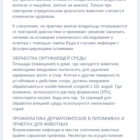
волосах и чешуйках, взятых на анализ). Только при
повторном отрицательном результате животное считается
клинически здоровым.
К сожалению, на практике многие владельцы отказываются
от повторной диагностики и принимают решение закончить
лечение на основании клинического обследования и
осмотра с помощью лампы Вуда в случаях инфекции с
флуоресцирующими штаммами.
ОБРАБОТКА ОКРУЖАЮЩЕЙ СРЕДЫ
Площади (помещения) в доме, где находится животное,
необходимо ежедневно пылесосить для удаления
зараженных волос и спор. Клетки и другие поверхности,
устойчивые к действию хлора, должны ежедневно
обрабатываться хозяйственной хлоркой 1:10с водой. Где
возможно, используется раствор формалина (10%),
гипохлорита натрия, йода или пар. За границей для
обработки внешней среды используется энилконазол-
спрей.
ПРОФИЛАКТИКА ДЕРМАТОФИТОЗОВ В ПИТОМНИКАХ И
ПРИЮТАХ ДЛЯ ЖИВОТНЫХ
Возникновение инфекции в местах скопления животных
крайне серьезная проблема. Несмотря на осуществление