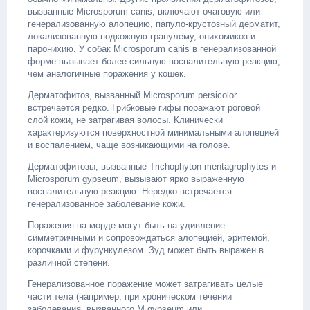
вызванные Microsporum canis, включают очаговую или
генерализованную алопецию, папуло-крустозный дерматит,
локализованную подкожную гранулему, онихомикоз и
паронихию. У собак Microsporum canis в генерализованной
форме вызывает более сильную воспалительную реакцию,
чем аналогичные поражения у кошек.
Дерматофитоз, вызванный Microsporum persicolor
встречается редко. Грибковые гифы поражают роговой
слой кожи, не затрагивая волосы. Клинически
характеризуются поверхностной минимальными алопецией
и воспалением, чаще возникающими на голове.
Дерматофитозы, вызванные Trichophyton mentagrophytes и
Microsporum gypseum, вызывают ярко выраженную
воспалительную реакцию. Нередко встречается
генерализованное заболевание кожи.
Поражения на морде могут быть на удивление
симметричными и сопровождаться алопецией, эритемой,
корочками и фурункулезом. Зуд может быть выражен в
различной степени.
Генерализованное поражение может затрагивать целые
части тела (например, при хроническом течении
заболевания, вызванного M.gypseum или