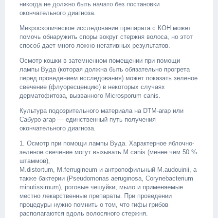
никогда не должно быть начато без постановки
окончательного диагноза.
Микроскопическое исследование препарата с КОН может
помочь обнаружить споры вокруг стержня волоса, но этот
способ дает много ложно-негативных результатов.
Осмотр кошки в затемненном помещении при помощи
лампы Вуда (которая должна быть обязательно прогрета
перед проведением исследования) может показать зеленое
свечение (флуоресценцию) в некоторых случаях
дерматофитоза, вызванного Microsporum canis.
Культура подозрительного материала на DTM-arap или
Сабуро-агар — единственный путь получения
окончательного диагноза.
1. Осмотр при помощи лампы Вуда. Характерное яблочно-
зеленое свечение могут вызывать M.canis (менее чем 50 %
штаммов),
M.distortum, M.ferrugineum и антропофильный M.audouinii, а
также бактерии (Pseudomonas aeruginosa, Corynebacterium
minutissimum), роговые чешуйки, мыло и применяемые
местно лекарственные препараты. При проведении
процедуры нужно помнить о том, что гифы грибов
располагаются вдоль волосяного стержня.