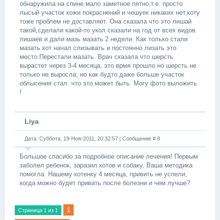
обнаружила на спине мало заметное пятно,т.е. просто
лысый участок кожи покраснений и чешуек никаких нет,коту
тоже проблем не доставляет. Она сказала что это лишай
такой,сделали какой-то укол сказали на год от всех видов
лишаев и дали мазь мазать 2 недели. Как только стали
мазать кот начал слизывать и постоянно лизать это
место.Перестали мазать. Врач сказала что шерсть
вырастет через 3-4 месяца, это врмя прошло но шерсть не
только не выросла, но как будто даже больше участок
облысения стал. что это может быть. Могу фото выложить
!
Liya
Дата: Суббота, 19-Ноя-2011, 20:32:57 | Сообщение #
8
Большое спасибо за подробное описание лечения! Первым
заболел ребенок, заразил котов и собаку, Ваша методика
помогла. Нашему котенку 4 месяца, привить не успели,
когда можно будет привать после болезни и чем лучше?
1
Страница
1
из
1