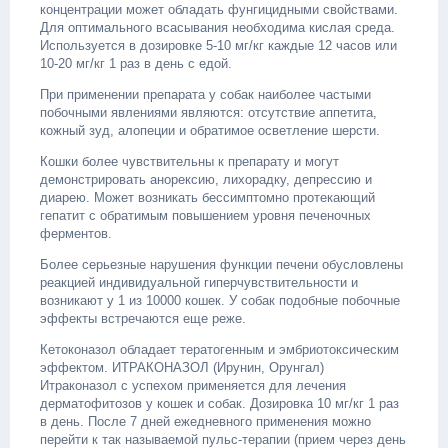
концентрации может обладать фунгицидными свойствами.
Для оптимального всасывания необходима кислая среда.
Используется в дозировке 5-10 мг/кг каждые 12 часов или
10-20 мг/кг 1 раз в день с едой.
При применении препарата у собак наиболее частыми
побочными явлениями являются: отсутствие аппетита,
кожный зуд, алопеции и обратимое осветление шерсти.
Кошки более чувствительны к препарату и могут
демонстрировать анорексию, лихорадку, депрессию и
диарею. Может возникать бессимптомно протекающий
гепатит с обратимым повышением уровня печеночных
ферментов.
Более серьезные нарушения функции печени обусловлены
реакцией индивидуальной гиперчувствительности и
возникают у 1 из 10000 кошек. У собак подобные побочные
эффекты встречаются еще реже.
Кетоконазол обладает тератогенным и эмбриотоксическим
эффектом. ИТРАКОНАЗОЛ (Ирунин, Орунгал)
Итраконазол с успехом применяется для лечения
дерматофитозов у кошек и собак. Дозировка 10 мг/кг 1 раз
в день. После 7 дней ежедневного применения можно
перейти к так называемой пульс-терапии (прием через день