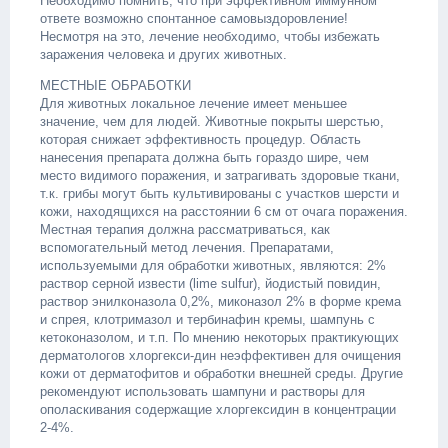
Необходимо помнить, что при эффективном иммунном
ответе возможно спонтанное самовыздоровление!
Несмотря на это, лечение необходимо, чтобы избежать
заражения человека и других животных.
МЕСТНЫЕ ОБРАБОТКИ
Для животных локальное лечение имеет меньшее
значение, чем для людей. Животные покрыты шерстью,
которая снижает эффективность процедур. Область
нанесения препарата должна быть гораздо шире, чем
место видимого поражения, и затрагивать здоровые ткани,
т.к. грибы могут быть культивированы с участков шерсти и
кожи, находящихся на расстоянии 6 см от очага поражения.
Местная терапия должна рассматриваться, как
вспомогательный метод лечения. Препаратами,
используемыми для обработки животных, являются: 2%
раствор серной извести (lime sulfur), йодистый повидин,
раствор энилконазола 0,2%, миконазол 2% в форме крема
и спрея, клотримазол и тербинафин кремы, шампунь с
кетоконазолом, и т.п. По мнению некоторых практикующих
дерматологов хлоргекси-дин неэффективен для очищения
кожи от дерматофитов и обработки внешней среды. Другие
рекомендуют использовать шампуни и растворы для
ополаскивания содержащие хлоргексидин в концентрации
2-4%.