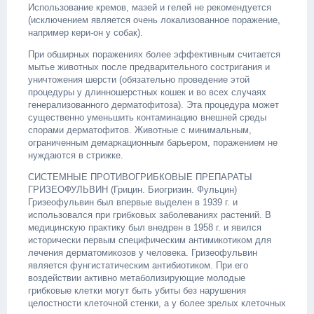
Использование кремов, мазей и гелей не рекомендуется
(исключением является очень локализованное поражение,
например кери-он у собак).
При обширных поражениях более эффективным считается
мытье животных после предварительного состригания и
уничтожения шерсти (обязательно проведение этой
процедуры у длинношерстных кошек и во всех случаях
генерализованного дерматофитоза). Эта процедура может
существенно уменьшить контаминацию внешней среды
спорами дерматофитов. Животные с минимальным,
ограниченным демаркационным барьером, поражением не
нуждаются в стрижке.
СИСТЕМНЫЕ ПРОТИВОГРИБКОВЫЕ ПРЕПАРАТЫ
ГРИЗЕОФУЛЬВИН (Грицин. Биогризин. Фульцин)
Гризеофульвин был впервые выделен в 1939 г. и
использовался при грибковых заболеваниях растений. В
медицинскую практику был внедрен в 1958 г. и явился
исторически первым специфическим антимикотиком для
лечения дерматомикозов у человека. Гризеофульвин
является фунгистатическим антибиотиком. При его
воздействии активно метаболизирующие молодые
грибковые клетки могут быть убиты без нарушения
целостности клеточной стенки, а у более зрелых клеточных