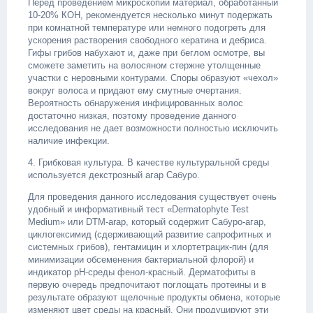
Перед проведением микроскопии материал, обработанный
10-20% КОН, рекомендуется несколько минут подержать
при комнатной температуре или немного подогреть для
ускорения растворения свободного кератина и дебриса.
Гифы грибов набухают и, даже при беглом осмотре, вы
сможете заметить на волосяном стержне утолщенные
участки с неровными контурами. Споры образуют «чехол»
вокруг волоса и придают ему смутные очертания.
Вероятность обнаружения инфицированных волос
достаточно низкая, поэтому проведение данного
исследования не дает возможности полностью исключить
наличие инфекции.
4. Грибковая культура. В качестве культуральной среды
используется декстрозный агар Сабуро.
Для проведения данного исследования существует очень
удобный и информативный тест «Dermatophyte Test
Medium» или DTM-arap, который содержит Сабуро-агар,
циклогексимид (сдерживающий развитие сапрофитных и
системных грибов), гентамицин и хлортетрацик-пин (для
минимизации обсеменения бактериальной флорой) и
индикатор рН-среды фенол-красный. Дерматофиты в
первую очередь предпочитают поглощать протеины и в
результате образуют щелочные продукты обмена, которые
изменяют цвет среды на красный. Они продуцируют эти