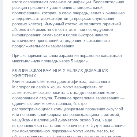
итоге освобождают организм от инфекции. Воспалительная
реакция приводит к увеличению эпидермальной
пролиферации, которая, в свою очередь, ведет к очищению
эпидермиса от дерматофитов (в процессе слущивания
роговых клеток). Иммунный статус не является гарантией
абсолютной резистенстности, хотя при последующем
инфицировании отмечаются более быстрое начало
клинических проявлений и тенденция к сокращению
продолжительности заболевания.
При экспериментальном заражении поражение охватывает
максимальную площадь через 5 недель.
КЛИНИЧЕСКАЯ КАРТИНА У МЕЛКИХ ДОМАШНИХ
ЖИВОТНЫХ
Клинические симптомы дерматофитоза, вызванного
Microsporum canis у кошек могут варьировать от
асимптоматического носитель-ства до поражения кожи с
образованием струпа. Типичное проявление заболевания —
единичные или множественные, быстро
распространяющиеся кольцеобразные поражения округлой
или неправильной формы, сопровождающиеся эритемой,
чешуйками и алопецией диаметром около 3 см, чаще
встречающиеся на голове и конечностях. Зуд и воспаление
при локализованном поражении могут иметь место, но
обычно минимальны. Другие проявления дерматофитозов,