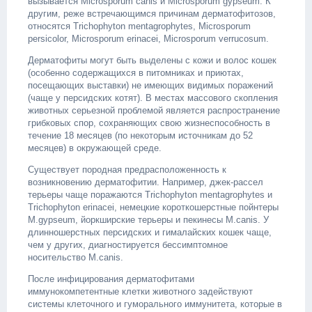
вызывается Microsporum canis и Microsporum gypseum. К
другим, реже встречающимся причинам дерматофитозов,
относятся Trichophyton mentagrophytes, Microsporum
persicolor, Microsporum erinacei, Microsporum verrucosum.
Дерматофиты могут быть выделены с кожи и волос кошек
(особенно содержащихся в питомниках и приютах,
посещающих выставки) не имеющих видимых поражений
(чаще у персидских котят). В местах массового скопления
животных серьезной проблемой является распространение
грибковых спор, сохраняющих свою жизнеспособность в
течение 18 месяцев (по некоторым источникам до 52
месяцев) в окружающей среде.
Существует породная предрасположенность к
возникновению дерматофитии. Например, джек-рассел
терьеры чаще поражаются Trichophyton mentagrophytes и
Trichophyton erinacei, немецкие короткошерстные пойнтеры
M.gypseum, йоркширские терьеры и пекинесы M.canis. У
длинношерстных персидских и гималайских кошек чаще,
чем у других, диагностируется бессимптомное
носительство M.canis.
После инфицирования дерматофитами
иммунокомпетентные клетки животного задействуют
системы клеточного и гуморального иммунитета, которые в