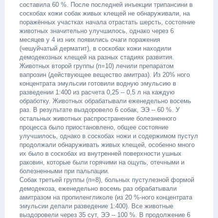
составила 60 %. После последней инъекции трипансини в
соскобах кожи собак живых клещей не обнаруживали, на
поражённых участках начала отрастать шерсть, состояние
животных значительно улучшилось, однако через 6
месяцев у 4 из них появились очаги поражения
(чешуйчатый дерматит), в соскобах кожи находили
демодекозных клещей на разных стадиях развития.
Животных второй группы (п=10) лечили препаратом
вапрозин (действующее вещество амитраз). Из 20% ного
концентрата эмульсии готовили водную эмульсию в
разведении 1:400 из расчета 0,25 -- 0,5 л на каждую
обработку. Животных обрабатывали еженедельно восемь
раз. В результате выздоровело 6 собак, ЭЭ -- 60 %. У
остальных животных распространение болезненного
процесса было приостановлено, общее состояние
улучшилось, однако в соскобах ножи и содержимом пустул
продолжали обнаруживать живых клещей, особенно много
их было в соскобах из внутренней поверхности ушных
раковин, которые были горячими на ощупь, отечными и
болезненными при пальпации.
Собак третьей группы (п=8), больных пустулезной формой
демодекоза, еженедельно восемь раз обрабатывали
амитразом на пропиленгликоле (из 20 %-ного концентрата
эмульсии делали разведение 1:400). Все животные
выздоровели через 35 сут, ЭЭ -- 100 %. В продолжение 6