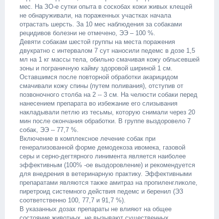
мес. На ЗО-е сутки опыта в соскобах кожи живых клещей
не обнаруживали, на пораженных участках начала
отрастать шерсть. За 10 мес наблюдения за собаками
рецидивов болезни не отмечено, ЭЭ – 100 %.
Девяти собакам шестой группы на места поражения
двукратно с интервалом 7 сут наносили педемс в дозе 1,5
мл на 1 кг массы тела, обильно смачивая кожу облысевшей
зоны и пограничную кайму здоровой шириной 1 см.
Оставшимся после повторной обработки акарицидом
смачивали кожу спины (путем поливания), отступив от
позвоночного столба на 2 -- 3 см. На челюсти собаки перед
нанесением препарата во избежание его слизывания
накладывали петлю из тесьмы, которую снимали через 20
мин после окончания обработки. В группе выздоровело 7
собак, ЭЭ -- 77,7 %.
Включение в комплексное лечение собак при
генерализованной форме демодекоза ивомека, газовой
серы и серно-дегтярного линимента является наиболее
эффективным (100% -ое выздоровление) и рекомендуется
для внедрения в ветеринарную практику. Эффективными
препаратами являются также амитраз на пропиленгликоле,
пиретроид системного действия педемс и беренил (ЭЗ
соответственно 100, 77,7 и 91,7 %).
В указанных дозах препараты не влияют на общее
состояние животных, не вызывают существенных