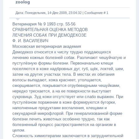
zoolog
Дата: Понедельник, 14-Дек-2009, 23:04:32 | Сообщение #
1
Ветеринария № 9 1993 стр. 55-56
СРАВНИТЕЛЬНАЯ ОЦЕНКА МЕТОДОВ
ЛЕЧЕНИЯ СОБАК ПРИ ДЕМОДЕКОЗЕ
Ф. И. ВАСИЛЕВИЧ
Московская ветеринарная академия
Демодекоз относится к числу трудно поддающихся
лечению кожных болезней собак. Различают чешуйчатую и
пустулёзную формы болезни. Первоначально клещи
поселяются в коже надбровных дуг, губ, щёк, локтей, шеи,
затем на других участках тела. В местах их обитания
волосы выпадают, кожа краснеет, утолщается,
сморщивается, покрывается отрубевидными чешуйками,
нередко трескается, а на ее поверхности выступает
сукровица. Зуд кожи отсутствует или слабо выражен. При
пустулёзном поражении в коже формируются бугорки,
наполненные продуктами воспаления, клещами и
секундарной микрофлорой. При генерализованной форме
болезни лечить животных особенно трудно, так как
болезненный процесс распространяется на организм в
целом.
Сложность химиотерапии заключается в затруднительной