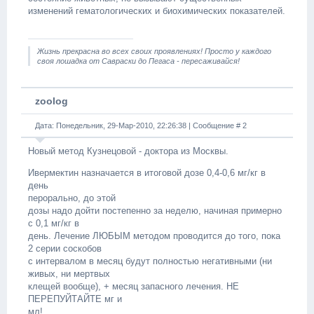
изменений гематологических и биохимических показателей.
Жизнь прекрасна во всех своих проявлениях! Просто у каждого
своя лошадка от Савраски до Пегаса - пересаживайся!
zoolog
Дата: Понедельник, 29-Мар-2010, 22:26:38 | Сообщение #
2
Новый метод Кузнецовой - доктора из Москвы.
Ивермектин назначается в итоговой дозе 0,4-0,6 мг/кг в
день
перорально, до этой
дозы надо дойти постепенно за неделю, начиная примерно
с 0,1 мг/кг в
день. Лечение ЛЮБЫМ методом проводится до того, пока
2 серии соскобов
с интервалом в месяц будут полностью негативными (ни
живых, ни мертвых
клещей вообще), + месяц запасного лечения. НЕ
ПЕРЕПУЙТАЙТЕ мг и
мл!