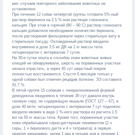
мес случаев повторного заболевания животных не
установлено.
При лечении 12 собак четвёртой группы готовили 5%-ный
раствор беренила на 2,5 %-ном растворе глюконата
кальция. При этом в горячий (80 -- 90 С) раствор глюконата
кальция добавляли необходимое количество беренила,
после растворения фильтровали через стерильную вату в
стерильную посуду. Охлажденный раствор вводили
внутривенно в дозе 3,5 мг ДВ на 1 кг массы тела
четырехкратно с интервалом 7 суток.
На 30-е сутки опыта в соскобах кожи животных живых
клещей не обнаруживали, шерсть на пораженных участках
начала отрастать, а через 45 сут шерстный покров
полностью восстановился. Спустя 6 месяцев только у
одной собаки был отмечен рецидив болезни. ЭЭ составила
91,7 %.
В пятой группе 15 собакам с генерализованной формой
демодекоза ежедневно в течение 30 сут давали внутрь
газовую серу, не содержащую мышьяк (ГОСТ 127 -- 67), в
дозе 40 мг/кг, четырехкратно с интервалом 7 сут подкожно
вводили ивомек в виде 1 %-ного раствора из расчета 1,5
мл на 50 кг массы тела. Кроме того, пораженные участки
кожи обрабатывали серно-дегтярным линиментом (2 ч
серы, 1 ч березового дегтя и 4 ч тетравита); в первую
неделю ежедневно, затем 1 раз в четыре дня в течение 1