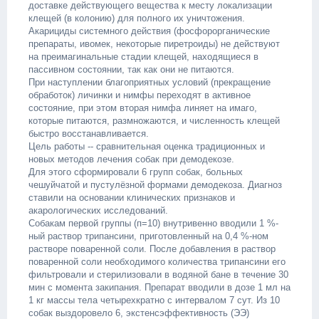
доставке действующего вещества к месту локализации
клещей (в колонию) для полного их уничтожения.
Акарициды системного действия (фосфорорганические
препараты, ивомек, некоторые пиретроиды) не действуют
на преимагинальные стадии клещей, находящиеся в
пассивном состоянии, так как они не питаются.
При наступлении благоприятных условий (прекращение
обработок) личинки и нимфы переходят в активное
состояние, при этом вторая нимфа линяет на имаго,
которые питаются, размножаются, и численность клещей
быстро восстанавливается.
Цель работы -- сравнительная оценка традиционных и
новых методов лечения собак при демодекозе.
Для этого сформировали 6 групп собак, больных
чешуйчатой и пустулёзной формами демодекоза. Диагноз
ставили на основании клинических признаков и
акарологических исследований.
Собакам первой группы (п=10) внутривенно вводили 1 %-
ный раствор трипансини, приготовленный на 0,4 %-ном
растворе поваренной соли. После добавления в раствор
поваренной соли необходимого количества трипансини его
фильтровали и стерилизовали в водяной бане в течение 30
мин с момента закипания. Препарат вводили в дозе 1 мл на
1 кг массы тела четырехкратно с интервалом 7 сут. Из 10
собак выздоровело 6, экстенсэффективность (ЭЭ)