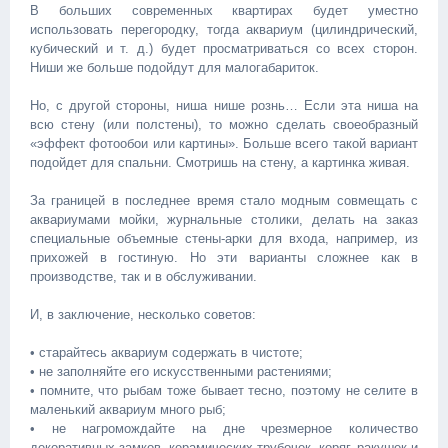
В больших современных квартирах будет уместно
использовать перегородку, тогда аквариум (цилиндрический,
кубический и т. д.) будет просматриваться со всех сторон.
Ниши же больше подойдут для малогабариток.
Но, с другой стороны, ниша нише рознь… Если эта ниша на
всю стену (или полстены), то можно сделать своеобразный
«эффект фотообои или картины». Больше всего такой вариант
подойдет для спальни. Смотришь на стену, а картинка живая.
За границей в последнее время стало модным совмещать с
аквариумами мойки, журнальные столики, делать на заказ
специальные объемные стены-арки для входа, например, из
прихожей в гостиную. Но эти варианты сложнее как в
производстве, так и в обслуживании.
И, в заключение, несколько советов:
• старайтесь аквариум содержать в чистоте;
• не заполняйте его искусственными растениями;
• помните, что рыбам тоже бывает тесно, поэтому не селите в
маленький аквариум много рыб;
• не нагромождайте на дне чрезмерное количество
декоративных замков, керамических трубочек, коряг, ракушек и