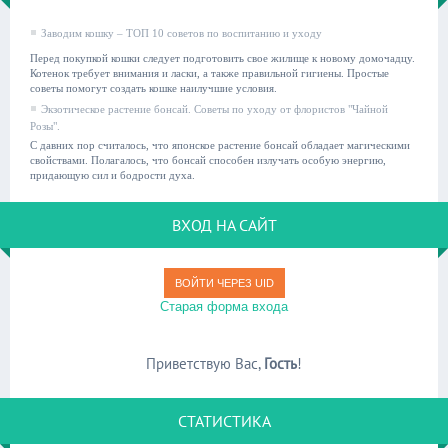
Заводим кошку – ТОП 10 советов по воспитанию и уходу
Перед покупкой кошки следует подготовить свое жилище к новому домочадцу.
Котенок требует внимания и ласки, а также правильной гигиены. Простые
советы помогут создать кошке наилучшие условия.
Экзотическое растение бонсай. Советы по уходу от флористов "Чайной
Розы".
С давних пор считалось, что японское растение бонсай обладает магическими
свойствами. Полагалось, что бонсай способен излучать особую энергию,
придающую сил и бодрости духа.
ВХОД НА САЙТ
ВОЙТИ ЧЕРЕЗ UID
Старая форма входа
Приветствую Вас
,
Гость
!
СТАТИСТИКА