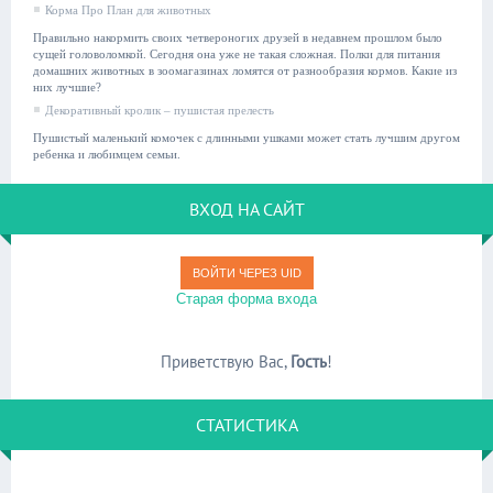
Корма Про План для животных
Правильно накормить своих четвероногих друзей в недавнем прошлом было
сущей головоломкой. Сегодня она уже не такая сложная. Полки для питания
домашних животных в зоомагазинах ломятся от разнообразия кормов. Какие из
них лучшие?
Декоративный кролик – пушистая прелесть
Пушистый маленький комочек с длинными ушками может стать лучшим другом
ребенка и любимцем семьи.
ВХОД НА САЙТ
ВОЙТИ ЧЕРЕЗ UID
Старая форма входа
Приветствую Вас
,
Гость
!
СТАТИСТИКА