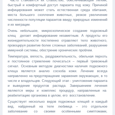
часто становится их слабостью, обеспечивающей лёгкий,
быстрый и комфортный доступ паразита под кожу. Причиной
инфицирования может стать естественная среда обитания,
места большого скопления животных, резкое увеличение
численности популяции паразитов ввиду природных изменений
и их миграции.
Очень небольшое, микроскопическое создание подкожный
клещ делает инфицирование незаметным. А продукты его
жизнедеятельности постепенно отравляют тело животного,
провоцируя развитие более сложных заболеваний, разрушение
иммунной системы, обострение хронических проблем.
Температура, вялость, раздражительность, обильная перхоть
и постоянное стремление почесаться – первый тревожный
сигнал. Основным методом диагностики наличия подкожного
клеща является анализ соскоба кожи. Лечение всегда
направленно на предотвращение заражения окружающих, в то
числе и владельцев. Следующий этап - уничтожение паразита
и выведение продуктов распада. Завершением лечения
являются меры и комплекс процедур, направленные на
реабилитацию организма в целом, его восстановление.
Существует несколько видов подкожных клещей и каждый
вид, найденный на теле любимца – это отдельное
заболевание со своими особенными симптомами,