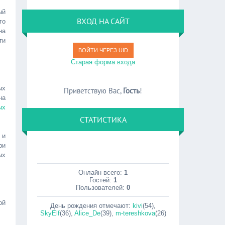
ый
ВХОД НА САЙТ
го
на
ти
ВОЙТИ ЧЕРЕЗ UID
Старая форма входа
ых
Приветствую Вас
,
Гость
!
на
ых
СТАТИСТИКА
 и
ри
ых
Онлайн всего:
1
Гостей:
1
Пользователей:
0
ой
День рождения отмечают:
kivi
(54)
,
SkyElf
(36)
,
Alice_De
(39)
,
m-tereshkova
(26)