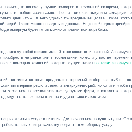
ы новичок, то поначалу лучше приобрести небольшой аквариум, котор
купить в любом зоомагазине. После того как выкупили аквариум, е
сколько дней чтобы из него удалились вредные вещества. После этого 
ной водой. Также можно посадить водоросли. Еще необходимо приобрес
Когда аквариум будет готов можно отправляться за рыбами.
роды между собой совместимы. Это же касается и растений. Аквариумн
приобрести на рынке или в зоомагазине, но если у вас нет времени 
 заказ с помощью компаний, которые осуществляют
поставки аквариумн
ний, каталоги которых предлагают огромный выбор как рыбок, так
 Если вы впервые решили завести аквариумных рыб, но хотите, чтобы п
для этого можно воспользоваться услугами фирм, в каталогах котор
подойдут не только новичкам, но и удивят своей экзотикой.
 неприхотливы в уходе и питании. Для начала можно купить гуппи. С эт
требовательны к пище, качеству воды, а также общему уходу.