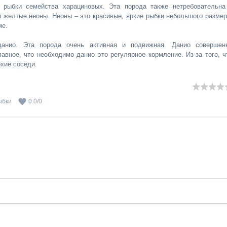
 рыбки семейства харациновых. Эта порода также нетребовательна
 желтые неоны. Неоны – это красивые, яркие рыбки небольшого размер
ме.
данио. Эта порода очень активная и подвижная. Данио совершен
авное, что необходимо данио это регулярное кормление. Из-за того, ч
хие соседи.
ыбки
0.0
/
0