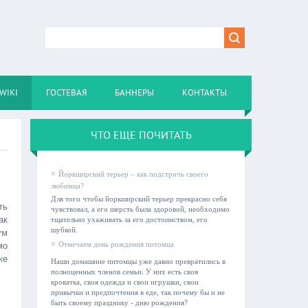
WIKI
ГОСТЕВАЯ
БАННЕРЫ
КОНТАКТЫ
ЧТО ЕЩЕ ПОЧИТАТЬ
Йоркширский терьер – как подстричь своего
любимца?
Для того чтобы йоркширский терьер прекрасно себя
ть
чувствовал, а его шерсть была здоровой, необходимо
ак
тщательно ухаживать за его достоинством, его
шубкой.
ум
мо
Отмечаем день рождения питомца
же
Наши домашние питомцы уже давно превратились в
полноценных членов семьи. У них есть своя
кроватка, своя одежда и свои игрушки, свои
привычки и предпочтения в еде, так почему бы и не
быть своему празднику - дню рождения?