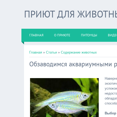
ПРИЮТ ДЛЯ ЖИВОТНЫХ
ГЛАВНАЯ
О ПРИЮТЕ
ПИТОМЦЫ
ВИДЕ
Главная
»
Статьи
»
Содержание животных
Обзаводимся аквариумными 
Наверн
экзот
успок
недост
облада
способ
Выбор 