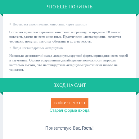
ЧТО ЕЩЕ ПОЧИТАТЬ
Перевозка экзотических животных через границу
Согласно правилам перевозки животных за границу, за пределы РФ можно
вывозить далеко не всех животных. Практически «невыездными» являются
черепахи, попугаи, питоны, обезьяны и другие экзоты.
Виды нестандартных аквариумов
Несколько десятилетий назад аквариумы круглой формы приводили всех людей
в изумление. Однако современные дизайнерские возможности выросли
настолько высоко, что нестандартные аквариумы практически никого не
удивляют.
ВХОД НА САЙТ
ВОЙТИ ЧЕРЕЗ UID
Старая форма входа
Приветствую Вас
,
Гость
!