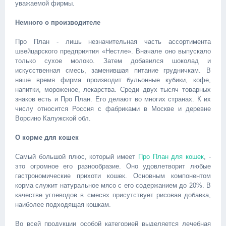
уважаемой фирмы.
Немного о производителе
Про План - лишь незначительная часть ассортимента
швейцарского предприятия «Нестле». Вначале оно выпускало
только сухое молоко. Затем добавился шоколад и
искусственная смесь, заменившая питание грудничкам. В
наше время фирма производит бульонные кубики, кофе,
напитки, мороженое, лекарства. Среди двух тысяч товарных
знаков есть и Про План. Его делают во многих странах. К их
числу относится Россия с фабриками в Москве и деревне
Ворсино Калужской обл.
О корме для кошек
Самый большой плюс, который имеет
Про План для кошек
, -
это огромное его разнообразие. Оно удовлетворит любые
гастрономические прихоти кошек. Основным компонентом
корма служит натуральное мясо с его содержанием до 20%. В
качестве углеводов в смесях присутствует рисовая добавка,
наиболее подходящая кошкам.
Во всей продукции особой категорией выделяется лечебная