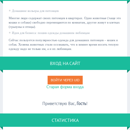
Домашние вольеры для питомцев
Многие люди содержат своих питомцев в квартирах. Одни животные (чаще это
кошки и собаки) свободно перемещаются по комнатам, другие живут в клетках
(грызуны и птицы).
Идея для бизнеса: пошив одежды домашним любимцам
Сейчас пользуется популярностью одежда для домашних питомцев – кошек и
собак. Хозяева животных стали осознавать, что в зимнее время носить теплую
одежду надо не только им, а и их любимцам.
ВХОД НА САЙТ
ВОЙТИ ЧЕРЕЗ UID
Старая форма входа
Приветствую Вас
,
Гость
!
СТАТИСТИКА