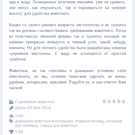
еда и вода. Оснащенных штативом мисками, уже не удивить,
они могут, как опускаться, так и подниматься на нужную
высоту, для удобства животного.
Кошки со своего раннего возраста чистоплотны и их туалеты
так же должны соответствовать требованиям животного. Лотки
из пластмассы обычной формы так и туалеты похожие на
кабинки прекрасно впишутся в темный угол, какой нибудь
комнаты. Но для полного удобства была разработана новинка
«укромное местечко». С виду не отличается от простой
тумбочки.
Животные, не так способны в домашних условиях себя
обеспечить, но мы, хозяева помогаем сделать их жизнь
удобнее, интереснее, красивее. Радуйте их, и они ответят Вам
лаской!
Содержание животных
Ирсен
(25-Ноя-2014)
1505
домашние животные в интерьере
,
подарок питомцу
,
интерьер
для любимца
,
товары для животных
0.0
/
0