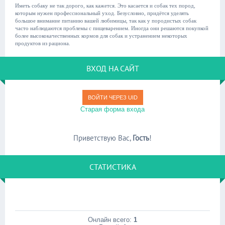
Иметь собаку не так дорого, как кажется. Это касается и собак тех пород,
которым нужен профессиональный уход. Безусловно, придётся уделять
большое внимание питанию вашей любимицы, так как у породистых собак
часто наблюдаются проблемы с пищеварением. Иногда они решаются покупкой
более высококачественных кормов для собак и устранением некоторых
продуктов из рациона.
ВХОД НА САЙТ
ВОЙТИ ЧЕРЕЗ UID
Старая форма входа
Приветствую Вас
,
Гость
!
СТАТИСТИКА
Онлайн всего:
1