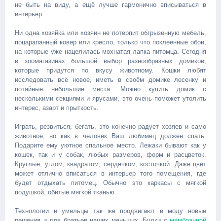
не быть на виду, а ещё лучше гармонично вписываться в
интерьер.
Ни одна хозяйка или хозяин не потерпит обгрызенную мебель,
поцарапанный ковер или кресло, только что поклеенные обои,
на которые уже нацелилась мохнатая лапка питомца. Сегодня
в зоомагазинах большой выбор разнообразных домиков,
которые придутся по вкусу животному. Кошки любят
исследовать всё новое, иметь в своём домике лесенку и
потайные небольшие места. Можно купить домик с
несколькими секциями и ярусами, это очень поможет утолить
интерес, азарт и прыткость.
Играть, резвиться, бегать, это конечно радует хозяев и само
животное, но как в человек Ваш любимец должен спать.
Подарите ему уютное спальное место. Лежаки бывают как у
кошек, так и у собак, любых размеров, форм и расцветок.
Круглые, углом, квадратом, сердечком, косточкой. Даже цвет
может отлично вписаться в интерьер того помещения, где
будет отдыхать питомец. Обычно это каркасы с мягкой
подушкой, обитые мягкой тканью.
Технологии и умельцы так же продвигают в моду новые
решения и для братьев наших меньших. Будки с
мембранной