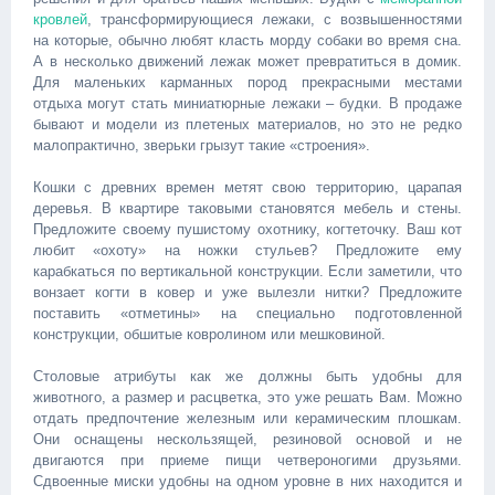
кровлей
, трансформирующиеся лежаки, с возвышенностями
на которые, обычно любят класть морду собаки во время сна.
А в несколько движений лежак может превратиться в домик.
Для маленьких карманных пород прекрасными местами
отдыха могут стать миниатюрные лежаки – будки. В продаже
бывают и модели из плетеных материалов, но это не редко
малопрактично, зверьки грызут такие «строения».
Кошки с древних времен метят свою территорию, царапая
деревья. В квартире таковыми становятся мебель и стены.
Предложите своему пушистому охотнику, когтеточку. Ваш кот
любит «охоту» на ножки стульев? Предложите ему
карабкаться по вертикальной конструкции. Если заметили, что
вонзает когти в ковер и уже вылезли нитки? Предложите
поставить «отметины» на специально подготовленной
конструкции, обшитые ковролином или мешковиной.
Столовые атрибуты как же должны быть удобны для
животного, а размер и расцветка, это уже решать Вам. Можно
отдать предпочтение железным или керамическим плошкам.
Они оснащены нескользящей, резиновой основой и не
двигаются при приеме пищи четвероногими друзьями.
Сдвоенные миски удобны на одном уровне в них находится и