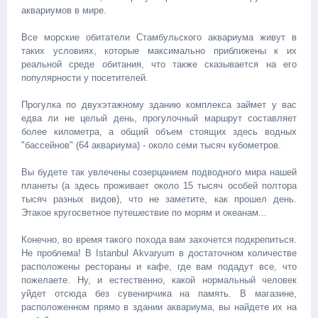
аквариумов в мире.
Все морские обитатели Стамбульского аквариума живут в
таких условиях, которые максимально приближены к их
реальной среде обитания, что также сказывается на его
популярности у посетителей.
Прогулка по двухэтажному зданию комплекса займет у вас
едва ли не целый день, прогулочный маршрут составляет
более километра, а общий объем стоящих здесь водных
"бассейнов" (64 аквариума) - около семи тысяч кубометров.
Вы будете так увлечены созерцанием подводного мира нашей
планеты (а здесь проживает около 15 тысяч особей полтора
тысяч разных видов), что не заметите, как прошел день.
Этакое кругосветное путешествие по морям и океанам...
Конечно, во время такого похода вам захочется подкрепиться.
Не проблема! В Istanbul Akvaryum в достаточном количестве
расположены рестораны и кафе, где вам подадут все, что
пожелаете. Ну, и естественно, какой нормальный человек
уйдет отсюда без сувенирчика на память. В магазине,
расположенном прямо в здании аквариума, вы найдете их на