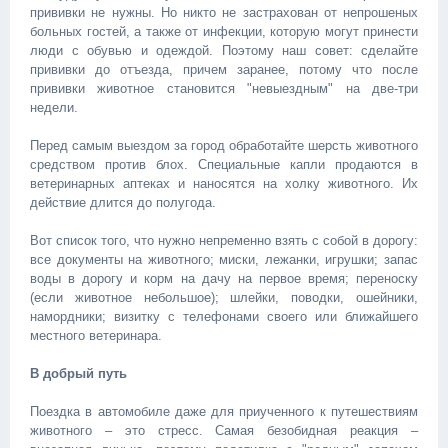
прививки не нужны. Но никто не застрахован от непрошеных
больных гостей, а также от инфекции, которую могут принести
люди с обувью и одеждой. Поэтому наш совет: сделайте
прививки до отъезда, причем заранее, потому что после
прививки животное становится "невыездным" на две-три
недели.
Перед самым выездом за город обработайте шерсть животного
средством против блох. Специальные капли продаются в
ветеринарных аптеках и наносятся на холку животного. Их
действие длится до полугода.
Вот список того, что нужно непременно взять с собой в дорогу:
все документы на животного; миски, лежанки, игрушки; запас
воды в дорогу и корм на дачу на первое время; переноску
(если животное небольшое); шлейки, поводки, ошейники,
намордники; визитку с телефонами своего или ближайшего
местного ветеринара.
В добрый путь
Поездка в автомобиле даже для приученного к путешествиям
животного – это стресс. Самая безобидная реакция –