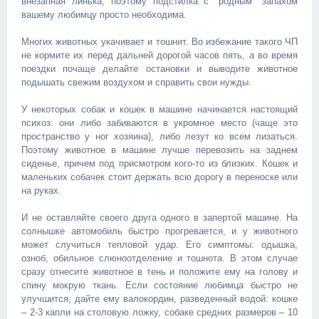
внезапная линька, поэтому подстилка с "родным" запахом
вашему любимцу просто необходима.
Многих животных укачивает и тошнит. Во избежание такого ЧП
не кормите их перед дальней дорогой часов пять, а во время
поездки почаще делайте остановки и выводите животное
подышать свежим воздухом и справить свои нужды.
У некоторых собак и кошек в машине начинается настоящий
психоз: они либо забиваются в укромное место (чаще это
пространство у ног хозяина), либо лезут ко всем лизаться.
Поэтому животное в машине лучше перевозить на заднем
сиденье, причем под присмотром кого-то из близких. Кошек и
маленьких собачек стоит держать всю дорогу в переноске или
на руках.
И не оставляйте своего друга одного в запертой машине. На
солнышке автомобиль быстро прогревается, и у животного
может случиться тепловой удар. Его симптомы: одышка,
озноб, обильное слюноотделение и тошнота. В этом случае
сразу отнесите животное в тень и положите ему на голову и
спину мокрую ткань. Если состояние любимца быстро не
улучшится, дайте ему валокордин, разведенный водой: кошке
– 2-3 капли на столовую ложку, собаке средних размеров – 10