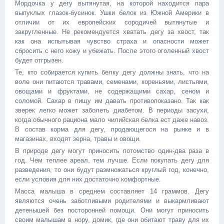
Мордочка у дегу вытянутая, на которой находится пара
выпуклых глазок-бусинок. Ушки белок из Южной Америки в
отличии от их европейских сородичей вытянутые и
закругленные. Не рекомендуется хватать дегу за хвост, так
как она испытывая чувство страха и опасности может
сбросить с него кожу и убежать. После этого оголенный хвост
будет отгрызен.
Те, кто собирается купить белку дегу должны знать, что на
воле они питаются травами, семенами, кореньями, листьями,
овощами и фруктами, не содержащими сахар, сеном и
соломой. Сахар в пищу им давать противопоказано. Так как
зверек легко может заболеть диабетом. В периоды засухи,
когда обычного рациона мало чилийская белка ест даже навоз.
В состав корма для дегу, продающегося на рынке и в
магазинах, входят зерна, травы и овощи.
В природе дегу могут приносить потомство один-два раза в
год. Чем теплее ареал, тем лучше. Если покупать дегу для
разведения, то они будут размножаться круглый год, конечно,
если условия для них достаточно комфортные.
Масса малыша в среднем составляет 14 граммов. Дегу
являются очень заботливыми родителями и выкармливают
детенышей без посторонней помощи. Они могут приносить
своим малышам в нору, домик, где они обитают траву для их