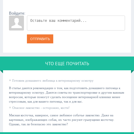
Войдите:
ОТПРАВИТЬ
ЧТО ЕЩЕ ПОЧИТАТЬ
Готовим домашнего любимца к ветеринарному осмотру
В статье даются рекомендации о том, как подготовить домашнего питомца к
ветеринарному осмотру. Даются советы по транспортировке и другим важным
вопросам, которые помогут сделать посещение ветеринарной клиники менее
стрессовым, как для вашего питомца, так и для вас.
Опасное лакомство - осторожно, кости!
Мясная косточка, наверное, самое любимое собачье лакомство. Даже на
картинках, изображающих собак, их часто рисуют грызущими косточку.
Однако, так ли безопасно это лакомство?