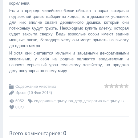
кормления.
Если в природе чилийские белки обитают в норах, создавая
под землей целые лабиринты ходов, то в домашних условиях
для них вполне хватит деревянного домика, который они
потихоньку будут грызть. Необходимо купить клетку, которая
будет закрыта сверху. Ведь взрослые особи имеют задние
мощные лапки, благодаря чему они могут прыгать на высоту
до одного метра.
И хотя они считаются милыми и забавными декоративными
животными, у себя на родине являются вредителями и
наносят серьезный урон сельскому хозяйству, но продажа
дегу популярна по всему миру.
Содержание животных
Ирсен
(10-Фев-2014)
6052
содержание грызунов
,
дегу
,
декоративные грызуны
0.0
/
0
Всего комментариев
:
0