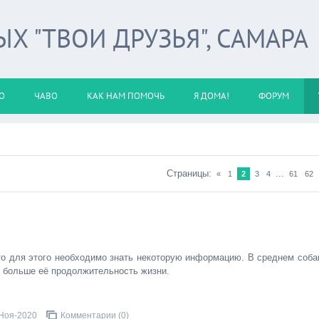
 "ТВОИ ДРУЗЬЯ", САМАРА
О
ЧАВО
КАК НАМ ПОМОЧЬ
Я ДОМА!
ФОРУМ
Страницы
:
...
«
1
2
3
4
61
62
 то для этого необходимо знать некоторую информацию. В среднем соба
ем больше её продолжительность жизни.
Ноя-2020
Комментарии (0)