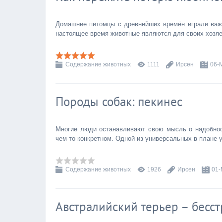
Домашние питомцы с древнейших времён играли важн
настоящее время животные являются для своих хозяе
Содержание животных
1111
Ирсен
06-
Породы собак: пекинес
Многие люди останавливают свою мысль о надобност
чем-то конкретном. Одной из универсальных в плане 
Содержание животных
1926
Ирсен
01-
Австралийский терьер – бес