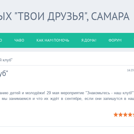
 "ТВОИ ДРУЗЬЯ", САМАРА
О
ЧАВО
КАК НАМ ПОМОЧЬ
Я ДОМА!
ФОРУМ
й клуб"
уб"
16:23
нию детей и молодёжи! 29 мая мероприятие "Знакомьтесь - наш клуб!"
 мы занимаемся и что их ждёт в сентябре, если они запишутся в на