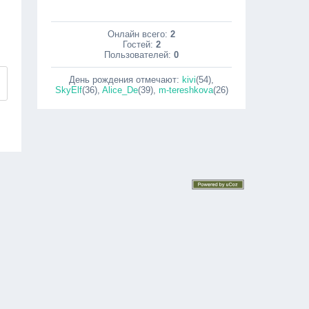
Онлайн всего:
2
Гостей:
2
Пользователей:
0
День рождения отмечают:
kivi
(54)
,
SkyElf
(36)
,
Alice_De
(39)
,
m-tereshkova
(26)