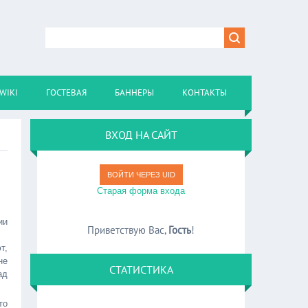
WIKI
ГОСТЕВАЯ
БАННЕРЫ
КОНТАКТЫ
ВХОД НА САЙТ
ВОЙТИ ЧЕРЕЗ UID
Старая форма входа
ии
Приветствую Вас
,
Гость
!
т,
не
СТАТИСТИКА
ад
то