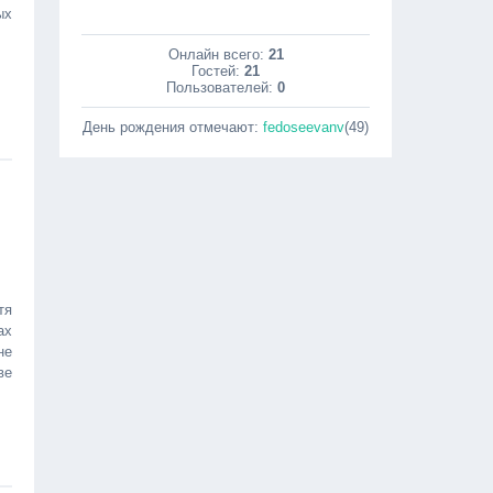
ых
Онлайн всего:
21
Гостей:
21
Пользователей:
0
День рождения отмечают:
fedoseevanv
(49)
тя
ах
не
ве