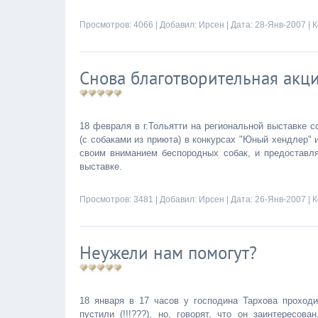
Просмотров: 4066 | Добавил:
Ирсен
| Дата:
28-Янв-2007
|
К
Снова благотворительная акц
18 февраля в г.Тольятти на региональной выставке 
(с собаками из приюта) в конкурсах "Юный хендлер" и
своим вниманием беспородных собак, и предоставля
выставке.
Просмотров: 3481 | Добавил:
Ирсен
| Дата:
26-Янв-2007
|
К
Неужели нам помогут?
18 января в 17 часов у господина Тархова проход
пустили (!!!???), но, говорят, что он заинтересо