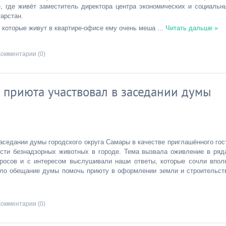
, где живёт заместитель директора центра экономических и социальн
арстан.
 которые живут в квартире-офисе ему очень меша
...
Читать дальше »
Комментарии (0)
 приюта участвовал в заседании думы
аседании думы городского округа Самары в качестве приглашённого гос
ости безнадзорных животных в городе. Тема вызвала оживление в ряд
просов и с интересом выслушивали наши ответы, которые сочли впол
ало обещание думы помочь приюту в оформлении земли и строительст
Комментарии (0)