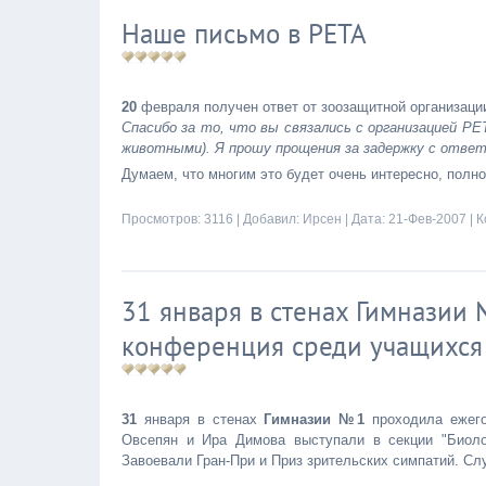
Наше письмо в PETA
20
февраля получен ответ от зоозащитной организаци
Спасибо за то, что вы связались с организацией PETA
животными). Я прошу прощения за задержку с ответо
Думаем, что многим это будет очень интересно, пол
Просмотров: 3116 | Добавил:
Ирсен
| Дата:
21-Фев-2007
|
К
31 января в стенах Гимназии
конференция среди учащихся
31
января в стенах
Гимназии №1
проходила ежего
Овсепян и Ира Димова выступали в секции "Биоло
Завоевали Гран-При и Приз зрительских симпатий. Сл