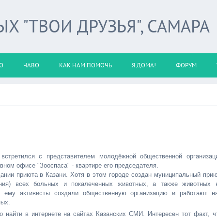
 "ТВОИ ДРУЗЬЯ", САМАРА
О
ЧАВО
КАК НАМ ПОМОЧЬ
Я ДОМА!
ФОРУМ
встретился с представителем молодёжной общественной организац
авном офисе "Зооспаса" - квартире его председателя.
нии приюта в Казани. Хотя в этом городе создан муниципальный прию
ения) всех больных и покалеченных животных, а также животных 
с ему активисты создали общественную организацию и работают н
ных.
 найти в интернете на сайтах Казанских СМИ. Интересен тот факт, ч