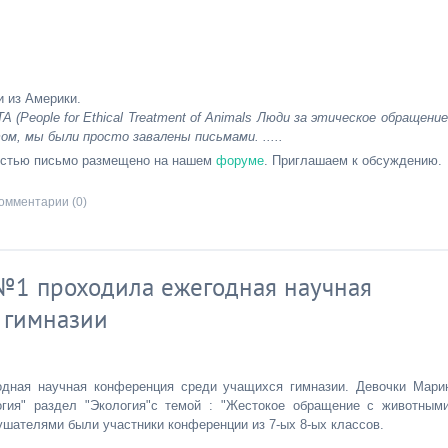
и из Америки.
 (People for Ethical Treatment of Animals Люди за этическое обращение
м, мы были просто завалены письмами. .....
ностью письмо размещено на нашем
форуме
. Приглашаем к обсуждению.
омментарии (0)
 №1 проходила ежегодная научная
 гимназии
дная научная конференция среди учащихся гимназии. Девочки Мари
гия" раздел "Экология"с темой : "Жестокое обращение с животными
ушателями были участники конференции из 7-ых 8-ых классов.