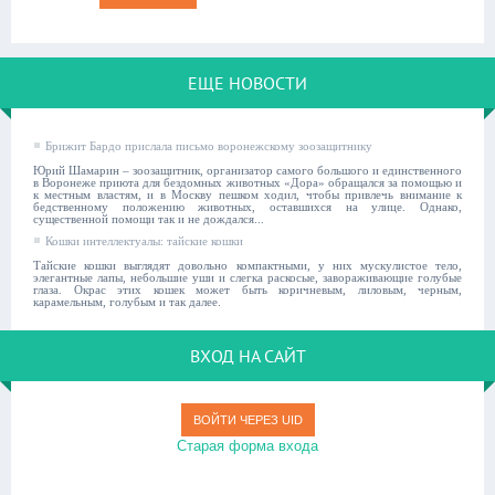
ЕЩЕ НОВОСТИ
Брижит Бардо прислала письмо воронежскому зоозащитнику
Юрий Шамарин – зоозащитник, организатор самого большого и единственного
в Воронеже приюта для бездомных животных «Дора» обращался за помощью и
к местным властям, и в Москву пешком ходил, чтобы привлечь внимание к
бедственному положению животных, оставшихся на улице. Однако,
существенной помощи так и не дождался...
Кошки интеллектуалы: тайские кошки
Тайские кошки выглядят довольно компактными, у них мускулистое тело,
элегантные лапы, небольшие уши и слегка раскосые, завораживающие голубые
глаза. Окрас этих кошек может быть коричневым, лиловым, черным,
карамельным, голубым и так далее.
ВХОД НА САЙТ
ВОЙТИ ЧЕРЕЗ UID
Старая форма входа