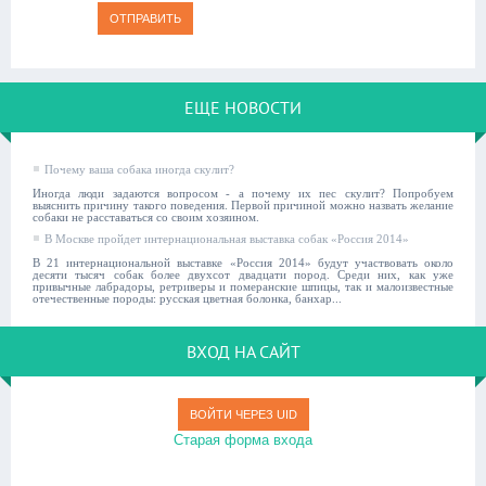
ОТПРАВИТЬ
ЕЩЕ НОВОСТИ
Почему ваша собака иногда скулит?
Иногда люди задаются вопросом - а почему их пес скулит? Попробуем
выяснить причину такого поведения. Первой причиной можно назвать желание
собаки не расставаться со своим хозяином.
В Москве пройдет интернациональная выставка собак «Россия 2014»
В 21 интернациональной выставке «Россия 2014» будут участвовать около
десяти тысяч собак более двухсот двадцати пород. Среди них, как уже
привычные лабрадоры, ретриверы и померанские шпицы, так и малоизвестные
отечественные породы: русская цветная болонка, банхар...
ВХОД НА САЙТ
ВОЙТИ ЧЕРЕЗ UID
Старая форма входа