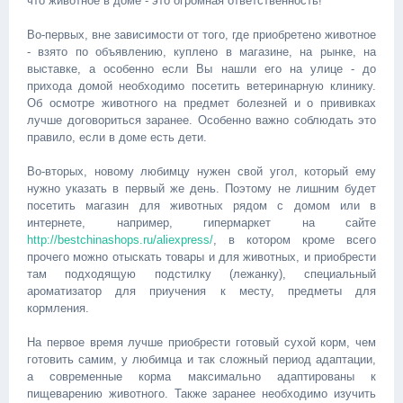
что животное в доме - это огромная ответственность!
Во-первых, вне зависимости от того, где приобретено животное
- взято по объявлению, куплено в магазине, на рынке, на
выставке, а особенно если Вы нашли его на улице - до
прихода домой необходимо посетить ветеринарную клинику.
Об осмотре животного на предмет болезней и о прививках
лучше договориться заранее. Особенно важно соблюдать это
правило, если в доме есть дети.
Во-вторых, новому любимцу нужен свой угол, который ему
нужно указать в первый же день. Поэтому не лишним будет
посетить магазин для животных рядом с домом или в
интернете, например, гипермаркет на сайте
http://bestchinashops.ru/aliexpress/
, в котором кроме всего
прочего можно отыскать товары и для животных, и приобрести
там подходящую подстилку (лежанку), специальный
ароматизатор для приучения к месту, предметы для
кормления.
На первое время лучше приобрести готовый сухой корм, чем
готовить самим, у любимца и так сложный период адаптации,
а современные корма максимально адаптированы к
пищеварению животного. Также заранее необходимо изучить