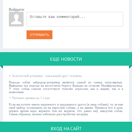
Войдите:
ОТПРАВИТЬ
ЕЩЕ НОВОСТИ
Золотистый ретривер - идеальный друг человека
Порода собак лабрадор-ретривер является одной из самых популярных.
Выведена эта порода на восточном берегу Канады на острове Ньюфаундленд.
У этих собак совсем отсутствует чувство агрессии, как к людям, так и к
животным.
Питание щенков до 1 года
Если вы хотите иметь надежного и преданного друга (в лице собаки), то лучше
свой выбор остановить не на взрослой собаке, а на щенке. Принеся его в дом,
первое время надо кормить тем же кормом, что давал ему заводчик собак.
Таким образом, можно избежать расстройства желудка.
ВХОД НА САЙТ