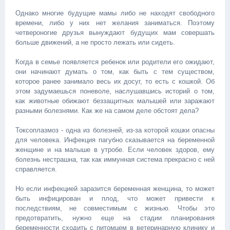
Однако многие будущие мамы либо не находят свободного
времени, либо у них нет желания заниматься. Поэтому
четвероногие друзья вынуждают будущих мам совершать
больше движений, а не просто лежать или сидеть.
Когда в семье появляется ребенок или родители его ожидают,
они начинают думать о том, как быть с тем существом,
которое ранее занимало весь их досуг, то есть с кошкой. Об
этом задумаешься поневоле, наслушавшись историй о том,
как животные обижают беззащитных малышей или заражают
разными болезнями. Как же на самом деле обстоят дела?
Токсоплазмоз - одна из болезней, из-за которой кошки опасны
для человека. Инфекция пагубно сказывается на беременной
женщине и на малыше в утробе. Если человек здоров, ему
болезнь нестрашна, так как иммунная система прекрасно с ней
справляется.
Но если инфекцией заразится беременная женщина, то может
быть инфицирован и плод, что может привести к
последствиям, не совместимым с жизнью. Чтобы это
предотвратить, нужно еще на стадии планирования
беременности сходить с питомцем в ветеринарную клинику и