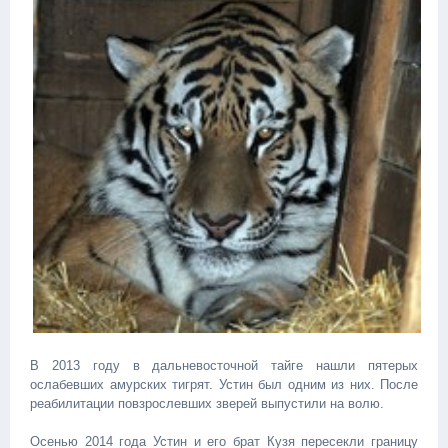
В 2013 году в дальневосточной тайге нашли пятерых
ослабевших амурских тигрят. Устин был одним из них. После
реабилитации повзрослевших зверей выпустили на волю.
Осенью 2014 года Устин и его брат Кузя пересекли границу