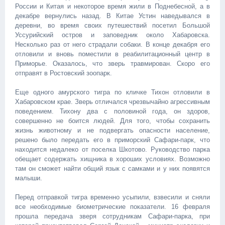
России и Китая и некоторое время жили в Поднебесной, а в
декабре вернулись назад. В Китае Устин наведывался в
деревни, во время своих путешествий посетил Большой
Уссурийский остров и заповедник около Хабаровска.
Несколько раз от него страдали собаки. В конце декабря его
отловили и вновь поместили в реабилитационный центр в
Приморье. Оказалось, что зверь травмирован. Скоро его
отправят в Ростовский зоопарк.
Еще одного амурского тигра по кличке Тихон отловили в
Хабаровском крае. Зверь отличался чрезвычайно агрессивным
поведением. Тихону два с половиной года, он здоров,
совершенно не боится людей. Для того, чтобы сохранить
жизнь животному и не подвергать опасности население,
решено было передать его в приморский Сафари-парк, что
находится недалеко от поселка Шкотово. Руководство парка
обещает содержать хищника в хороших условиях. Возможно
там он сможет найти общий язык с самками и у них появятся
малыши.
Перед отправкой тигра временно усыпили, взвесили и сняли
все необходимые биометрические показатели. 16 февраля
прошла передача зверя сотрудникам Сафари-парка, при