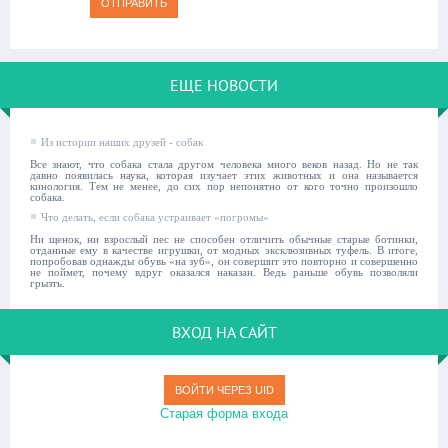
ОТПРАВИТЬ
ЕЩЕ НОВОСТИ
Из истории наших друзей - собак
Все знают, что собака стала другом человека много веков назад. Но не так
давно появилась наука, которая изучает этих животных и она называется
кинология. Тем не менее, до сих пор непонятно от кого точно произошло
собака.
Что делать, если собака устраивает «погромы»
Ни щенок, ни взрослый пес не способен отличить обычные старые ботинки,
отданные ему в качестве игрушки, от модных эксклюзивных туфель. В итоге,
попробовав однажды обувь «на зуб», он совершит это повторно и совершенно
не поймет, почему вдруг оказался наказан. Ведь раньше обувь позволяли
грызть.
ВХОД НА САЙТ
ВОЙТИ ЧЕРЕЗ UID
Старая форма входа