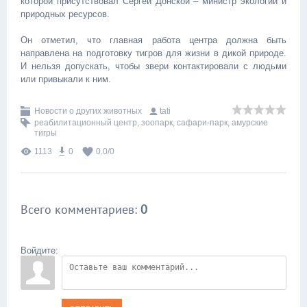
которой присутствовал Сергей Донской – министр экологии и
природных ресурсов.
Он отметил, что главная работа центра должна быть
направлена на подготовку тигров для жизни в дикой природе.
И нельзя допускать, чтобы звери контактировали с людьми
или привыкали к ним.
Новости о других животных
tati
реабилитационный центр
,
зоопарк
,
сафари-парк
,
амурские
тигры
1113
0
0.0
/
0
Всего комментариев
:
0
Войдите: