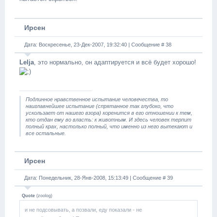
Ирсен
Дата: Воскресенье, 23-Дек-2007, 19:32:40 | Сообщение #
38
Lelja
, это нормально, он адаптируется и всё будет хорошо!
Подлинное нравственное испытание человечества, то
наиглавнейшее испытание (спрятанное так глубоко, что
ускользает от нашего взора) коренится в его отношении к тем,
кто отдан ему во власть: к животным. И здесь человек терпит
полный крах, настолько полный, что именно из него вытекают и
все остальные.
Ирсен
Дата: Понедельник, 28-Янв-2008, 15:13:49 | Сообщение #
39
Quote
(
zoolog
)
и не подсовывать, а позвали, еду показали - не