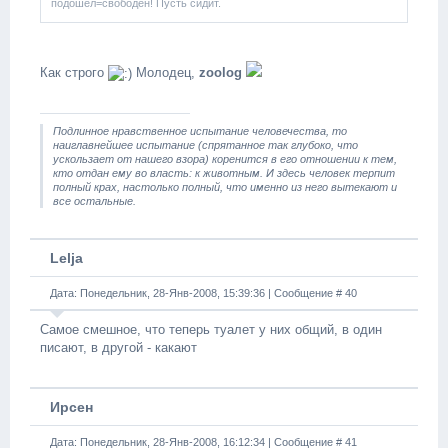
подошёл=свободен! Пусть сидит.
Как строго
Молодец,
zoolog
Подлинное нравственное испытание человечества, то
наиглавнейшее испытание (спрятанное так глубоко, что
ускользает от нашего взора) коренится в его отношении к тем,
кто отдан ему во власть: к животным. И здесь человек терпит
полный крах, настолько полный, что именно из него вытекают и
все остальные.
Lelja
Дата: Понедельник, 28-Янв-2008, 15:39:36 | Сообщение #
40
Самое смешное, что теперь туалет у них общий, в один
писают, в другой - какают
Ирсен
Дата: Понедельник, 28-Янв-2008, 16:12:34 | Сообщение #
41