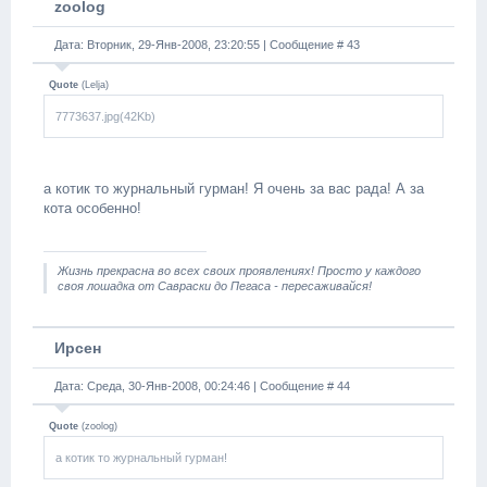
zoolog
Дата: Вторник, 29-Янв-2008, 23:20:55 | Сообщение #
43
Quote
(
Lelja
)
7773637.jpg(42Kb)
а котик то журнальный гурман! Я очень за вас рада! А за
кота особенно!
Жизнь прекрасна во всех своих проявлениях! Просто у каждого
своя лошадка от Савраски до Пегаса - пересаживайся!
Ирсен
Дата: Среда, 30-Янв-2008, 00:24:46 | Сообщение #
44
Quote
(
zoolog
)
а котик то журнальный гурман!