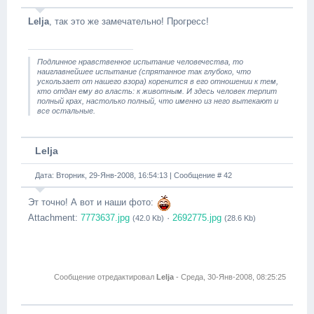
Lelja
, так это же замечательно! Прогресс!
Подлинное нравственное испытание человечества, то
наиглавнейшее испытание (спрятанное так глубоко, что
ускользает от нашего взора) коренится в его отношении к тем,
кто отдан ему во власть: к животным. И здесь человек терпит
полный крах, настолько полный, что именно из него вытекают и
все остальные.
Lelja
Дата: Вторник, 29-Янв-2008, 16:54:13 | Сообщение #
42
Эт точно! А вот и наши фото:
Attachment:
7773637.jpg
·
2692775.jpg
(42.0 Kb)
(28.6 Kb)
Сообщение отредактировал
Lelja
-
Среда, 30-Янв-2008, 08:25:25