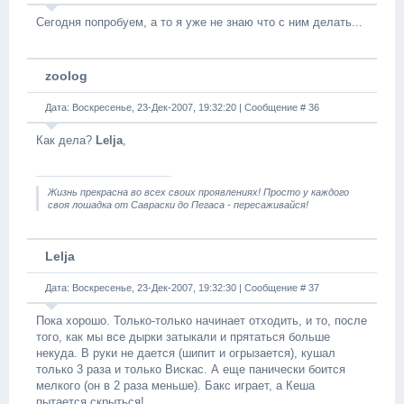
Сегодня попробуем, а то я уже не знаю что с ним делать...
zoolog
Дата: Воскресенье, 23-Дек-2007, 19:32:20 | Сообщение #
36
Как дела?
Lelja
,
Жизнь прекрасна во всех своих проявлениях! Просто у каждого
своя лошадка от Савраски до Пегаса - пересаживайся!
Lelja
Дата: Воскресенье, 23-Дек-2007, 19:32:30 | Сообщение #
37
Пока хорошо. Только-только начинает отходить, и то, после
того, как мы все дырки затыкали и прятаться больше
некуда. В руки не дается (шипит и огрызается), кушал
только 3 раза и только Вискас. А еще панически боится
мелкого (он в 2 раза меньше). Бакс играет, а Кеша
пытается скрыться!