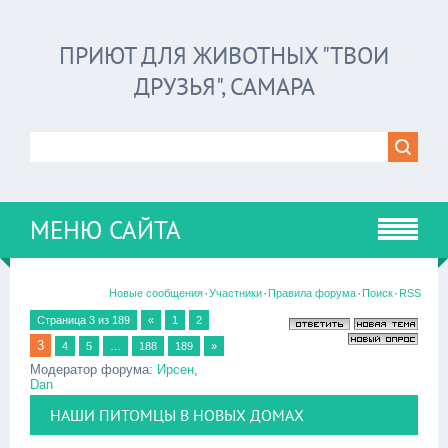
ПРИЮТ ДЛЯ ЖИВОТНЫХ "ТВОИ
ДРУЗЬЯ", САМАРА
МЕНЮ САЙТА
·
·
·
·
Новые сообщения
Участники
Правила форума
Поиск
RSS
Страница
3
из
189
«
1
2
3
4
5
…
188
189
»
Модератор форума:
Ирсен
,
Dan
НАШИ ПИТОМЦЫ В НОВЫХ ДОМАХ