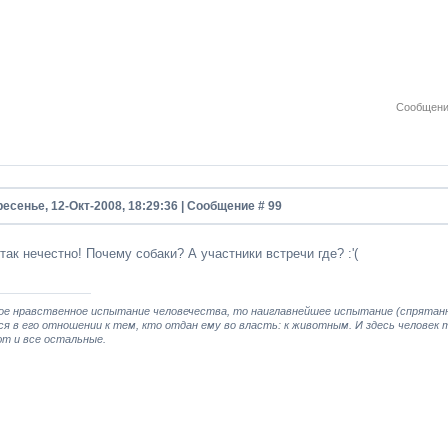
Сообщени
есенье, 12-Окт-2008, 18:29:36 | Сообщение #
99
 так нечестно! Почему собаки? А участники встречи где? :'(
ое нравственное испытание человечества, то наиглавнейшее испытание (спрятанно
я в его отношении к тем, кто отдан ему во власть: к животным. И здесь человек 
т и все остальные.