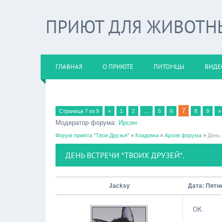
ПРИЮТ ДЛЯ ЖИВОТНЫХ
ГЛАВНАЯ
О ПРИЮТЕ
ПИТОМЦЫ
ВИДЕ
7
Страница
7
из
9
«
1
2
…
5
6
8
9
»
Модератор форума:
Ирсен
Форум приюта "Твои Друзья"
»
Кладовка
»
Архив форума
»
День 
ДЕНЬ ВСТРЕЧИ *ТВОИХ ДРУЗЕЙ*.
Jacksy
Дата: Пятни
ОК.