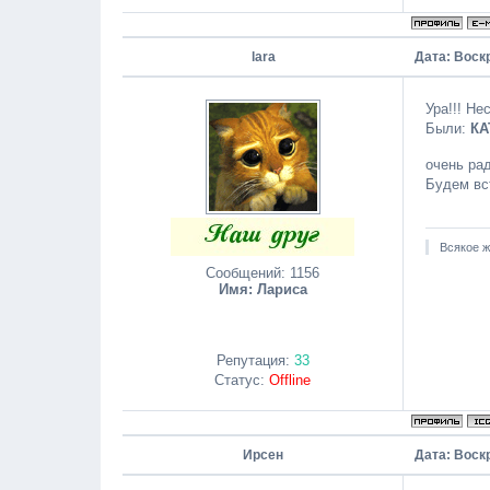
lara
Дата: Воскр
Ура!!! Не
Были:
КА
очень ра
Будем вст
Всякое ж
Сообщений:
1156
Имя: Лариса
Репутация:
33
Статус:
Offline
Ирсен
Дата: Воскр