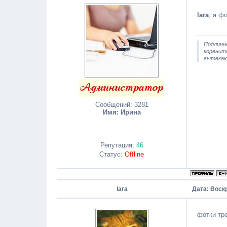
lara
, а фо
Подлинн
коренитс
вытекаю
Сообщений:
3281
Имя: Ирина
Репутация:
46
Статус:
Offline
lara
Дата: Воскр
фотки тр