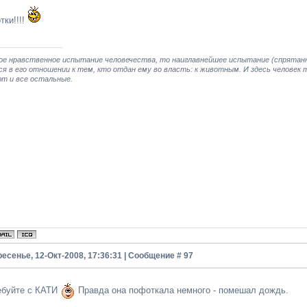
тки!!!!
ое нравственное испытание человечества, то наиглавнейшее испытание (спрятанно
я в его отношении к тем, кто отдан ему во власть: к животным. И здесь человек 
т и все остальные.
есенье, 12-Окт-2008, 17:36:31 | Сообщение #
97
ебуйте с КАТИ
Правда она пофоткала немного - помешал дождь.