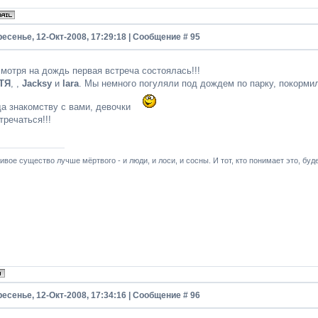
есенье, 12-Окт-2008, 17:29:18 | Сообщение #
95
смотря на дождь первая встреча состоялась!!!
ТЯ
, ,
Jacksy
и
lara
. Мы немного погуляли под дождем по парку, покормил
да знакомству с вами, девочки
речаться!!!
ивое существо лучше мёртвого - и люди, и лоси, и сосны. И тот, кто понимает это, буде
есенье, 12-Окт-2008, 17:34:16 | Сообщение #
96