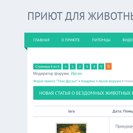
ПРИЮТ ДЛЯ ЖИВОТНЫХ
ГЛАВНАЯ
О ПРИЮТЕ
ПИТОМЦЫ
ВИДЕ
6
Страница
6
из
6
«
1
2
3
4
5
Модератор форума:
Ирсен
Форум приюта "Твои Друзья"
»
Кладовка
»
Архив форума
»
Новая
НОВАЯ СТАТЬЯ О БЕЗДОМНЫХ ЖИВОТНЫХ 
lara
Дата: Поне
Прокурор