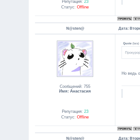
Репутация:
23
Статус:
Offline
N@sten@
Дата: Вторн
Quote
(
lara
)
Прокурор
Но ведь о
Сообщений:
755
Имя: Анастасия
Репутация:
23
Статус:
Offline
N@sten@
Дата: Вторн