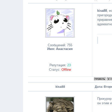
kisa88
, е
пригород
приравнив
адекватн
Сообщений:
755
Имя: Анастасия
Репутация:
23
Статус:
Offline
kisa88
Дата: Вторн
Прокурор
он этим и