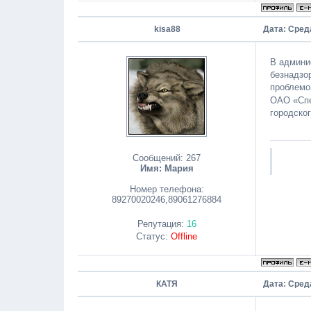
kisa88
Дата: Среда
В админи
безнадзо
проблемо
ОАО «Спе
городског
Сообщений:
267
Имя: Мария
Номер телефона:
89270020246,89061276884
Репутация:
16
Статус:
Offline
КАТЯ
Дата: Сред