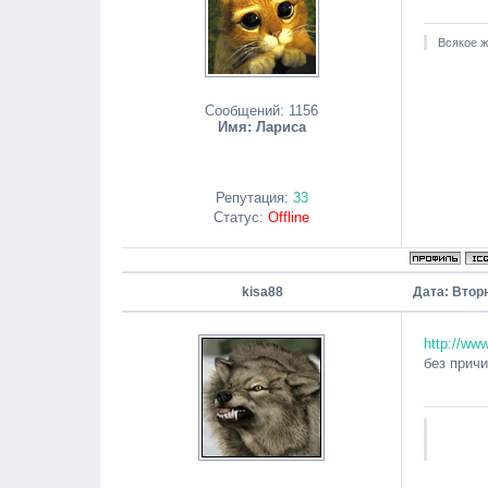
Всякое ж
Сообщений:
1156
Имя: Лариса
Репутация:
33
Статус:
Offline
kisa88
Дата: Вторн
http://ww
без причи