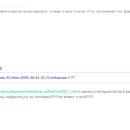
ивое существо лучше мёртвого - и люди, и лоси, и сосны. И тот, кто понимает это, буде
ик, 02-Июн-2009, 00:41:32 | Сообщение #
77
w.animalsprotectiontribune.ru/DokSmi010_1.html
нашла в интернете!и всё ра
ны наброситься на человека!!!!!!!не может и всё!!!!!!!