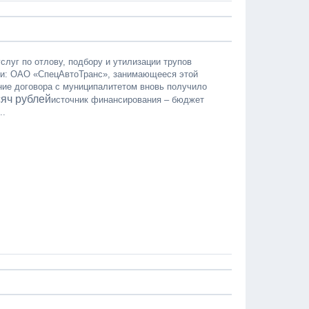
слуг по отлову, подбору и утилизации трупов
нии: ОАО «СпецАвтоТранс», занимающееся этой
ние договора с муниципалитетом вновь получило
яч рублей
источник финансирования – бюджет
..