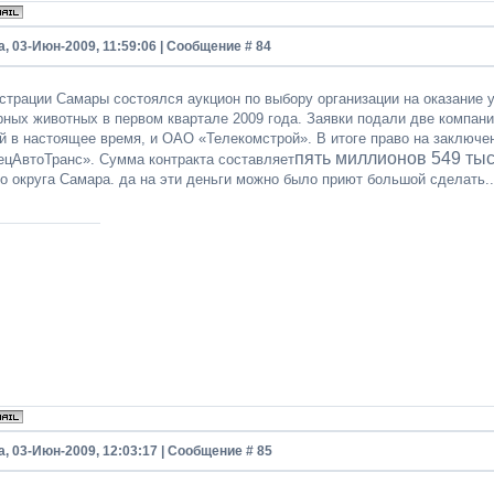
, 03-Июн-2009, 11:59:06 | Сообщение #
84
страции Самары состоялся аукцион по выбору организации на оказание у
рных животных в первом квартале 2009 года. Заявки подали две компа
й в настоящее время, и ОАО «Телекомстрой». В итоге право на заключе
пять миллионов 549 тыс
цАвтоТранс». Сумма контракта составляет
о округа Самара. да на эти деньги можно было приют большой сделать..
а, 03-Июн-2009, 12:03:17 | Сообщение #
85