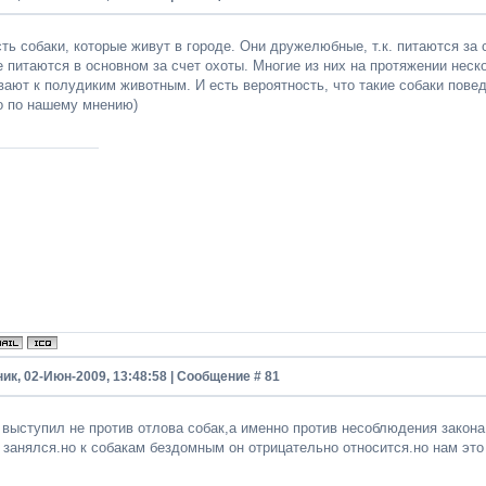
сть собаки, которые живут в городе. Они дружелюбные, т.к. питаются за 
е питаются в основном за счет охоты. Многие из них на протяжении нес
ают к полудиким животным. И есть вероятность, что такие собаки повед
о по нашему мнению)
ик, 02-Июн-2009, 13:48:58 | Сообщение #
81
 выступил не против отлова собак,а именно против несоблюдения закона
 занялся.но к собакам бездомным он отрицательно относится.но нам это 