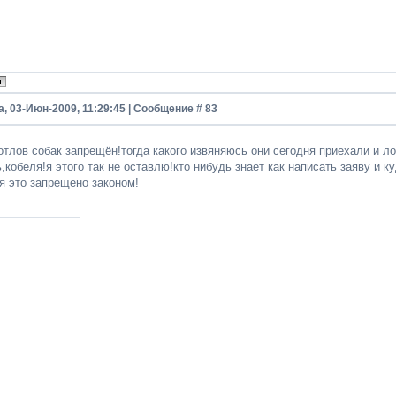
, 03-Июн-2009, 11:29:45 | Сообщение #
83
отлов собак запрещён!тогда какого извяняюсь они сегодня приехали и ло
кобеля!я этого так не оставлю!кто нибудь знает как написать заяву и к
я это запрещено законом!