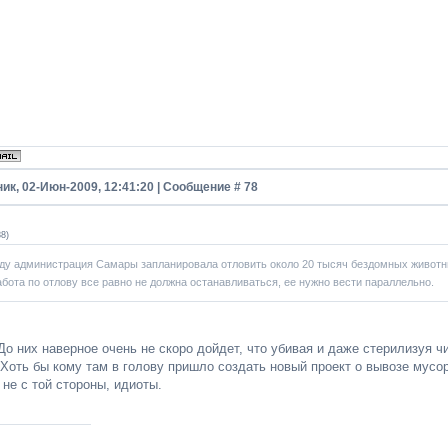
ик, 02-Июн-2009, 12:41:20 | Сообщение #
78
88
)
оду администрация Самары запланировала отловить около 20 тысяч бездомных животн
абота по отлову все равно не должна останавливаться, ее нужно вести параллельно.
До них наверное очень не скоро дойдет, что убивая и даже стерилизуя 
 Хоть бы кому там в голову пришло создать новый проект о вывозе мусор
не с той стороны, идиоты.