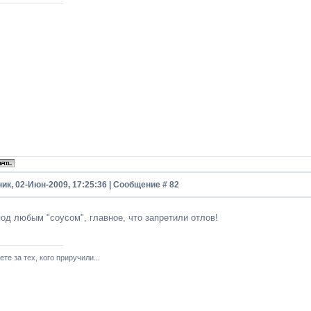
ик, 02-Июн-2009, 17:25:36 | Сообщение #
82
под любым "соусом", главное, что запретили отлов!
ете за тех, кого приручили...