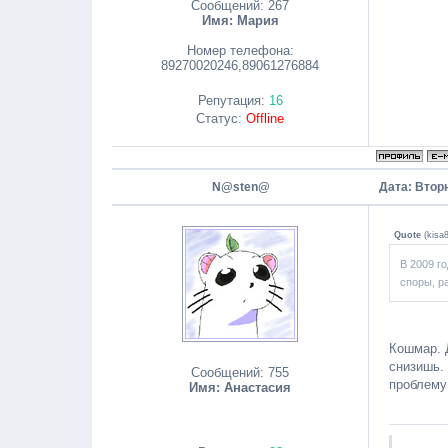
Сообщений:
267
Имя: Мария
Номер телефона:
89270020246,89061276884
Репутация:
16
Статус:
Offline
N@sten@
Дата: Вторн
Quote
(
kisa
В 2009 г
споры, р
Кошмар. 
снизишь.
Сообщений:
755
проблему 
Имя: Анастасия