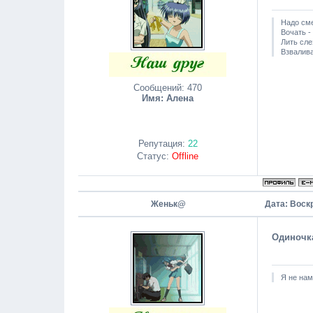
Надо сме
Вочать -
Лить сле
Взвалива
Сообщений:
470
Имя: Алена
Репутация:
22
Статус:
Offline
Женьк@
Дата: Воск
Одиночк
Я не нам