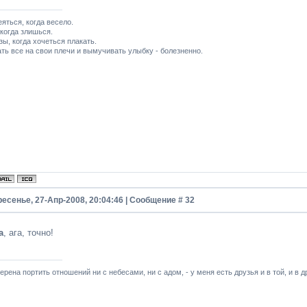
яться, когда весело.
 когда злишься.
зы, когда хочеться плакать.
ть все на свои плечи и вымучивать улыбку - болезненно.
ресенье, 27-Апр-2008, 20:04:46 | Сообщение #
32
а
, ага, точно!
ерена портить отношений ни с небесами, ни с адом, - у меня есть друзья и в той, и в 