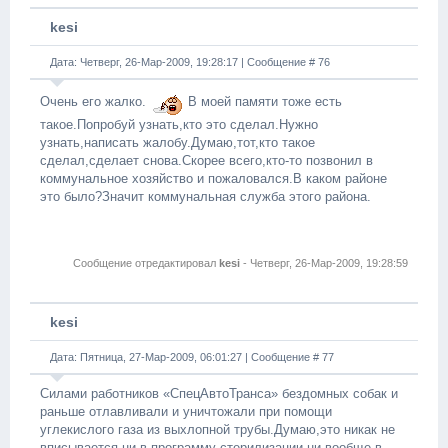
kesi
Дата: Четверг, 26-Мар-2009, 19:28:17 | Сообщение #
76
Очень его жалко.
В моей памяти тоже есть
такое.Попробуй узнать,кто это сделал.Нужно
узнать,написать жалобу.Думаю,тот,кто такое
сделал,сделает снова.Скорее всего,кто-то позвонил в
коммунальное хозяйство и пожаловался.В каком районе
это было?Значит коммунальная служба этого района.
Сообщение отредактировал
kesi
-
Четверг, 26-Мар-2009, 19:28:59
kesi
Дата: Пятница, 27-Мар-2009, 06:01:27 | Сообщение #
77
Силами работников «СпецАвтоТранса» бездомных собак и
раньше отлавливали и уничтожали при помощи
углекислого газа из выхлопной трубы.Думаю,это никак не
вписывается ни в программу стерилизации,ни вообще в