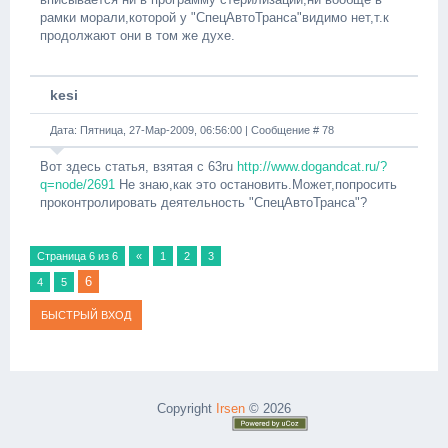
рамки морали,которой у "СпецАвтоТранса"видимо нет,т.к
продолжают они в том же духе.
kesi
Дата: Пятница, 27-Мар-2009, 06:56:00 | Сообщение #
78
Вот здесь статья, взятая с 63ru
http://www.dogandcat.ru/?
q=node/2691
Не знаю,как это остановить.Может,попросить
проконтролировать деятельность "СпецАвтоТранса"?
Страница
6
из
6
«
1
2
3
6
4
5
Copyright
Irsen
© 2026