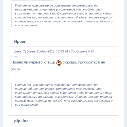
Подлинное нравственное испытание человечества, то
наиглавнейшее испытание (спрятанное так глубоко, что
ускользает от нашего взора) коренится в его отношении к тем,
кто отдан ему во власть: к животным. И здесь человек терпит
полный крах, настолько полный, что именно из него вытекают и
все остальные.
Ирсен
Дата: Суббота, 21-Апр-2012, 12:03:24 | Сообщение #
20
Принесли первого клеща
хорошо, присосаться не
успел
Подлинное нравственное испытание человечества, то
наиглавнейшее испытание (спрятанное так глубоко, что
ускользает от нашего взора) коренится в его отношении к тем,
кто отдан ему во власть: к животным. И здесь человек терпит
полный крах, настолько полный, что именно из него вытекают и
все остальные.
pipkina