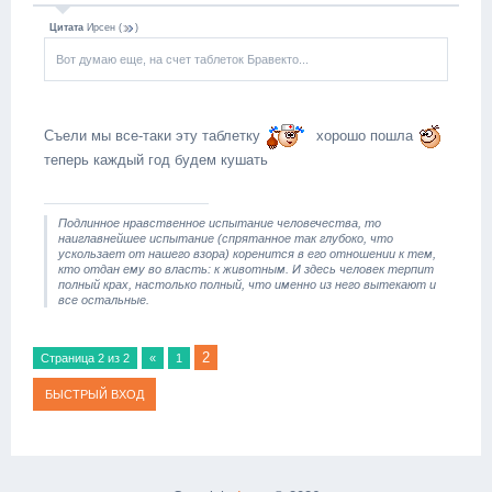
Цитата
Ирсен
(
)
Вот думаю еще, на счет таблеток Бравекто...
Съели мы все-таки эту таблетку
хорошо пошла
теперь каждый год будем кушать
Подлинное нравственное испытание человечества, то
наиглавнейшее испытание (спрятанное так глубоко, что
ускользает от нашего взора) коренится в его отношении к тем,
кто отдан ему во власть: к животным. И здесь человек терпит
полный крах, настолько полный, что именно из него вытекают и
все остальные.
2
Страница
2
из
2
«
1