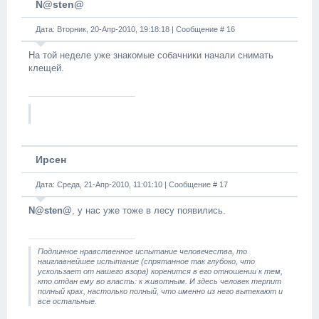
N@sten@
Дата: Вторник, 20-Апр-2010, 19:18:18 | Сообщение #
16
На той неделе уже знакомые собачники начали снимать
клещей.
Ирсен
Дата: Среда, 21-Апр-2010, 11:01:10 | Сообщение #
17
N@sten@
, у нас уже тоже в лесу появились.
Подлинное нравственное испытание человечества, то
наиглавнейшее испытание (спрятанное так глубоко, что
ускользает от нашего взора) коренится в его отношении к тем,
кто отдан ему во власть: к животным. И здесь человек терпит
полный крах, настолько полный, что именно из него вытекают и
все остальные.