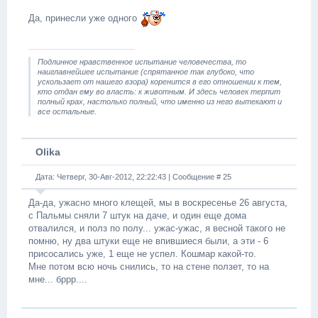
Да, принесли уже одного
Подлинное нравственное испытание человечества, то
наиглавнейшее испытание (спрятанное так глубоко, что
ускользает от нашего взора) коренится в его отношении к тем,
кто отдан ему во власть: к животным. И здесь человек терпит
полный крах, настолько полный, что именно из него вытекают и
все остальные.
Olika
Дата: Четверг, 30-Авг-2012, 22:22:43 | Сообщение #
25
Да-да, ужасно много клещей, мы в воскресенье 26 августа,
с Пальмы сняли 7 штук на даче, и один еще дома
отвалился, и полз по полу... ужас-ужас, я весной такого не
помню, ну два штуки еще не впившиеся были, а эти - 6
присосались уже, 1 еще не успел. Кошмар какой-то.
Мне потом всю ночь снились, то на стене ползет, то на
мне... бррр....