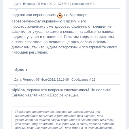
Дата: Вторник, 05-Июн-2012, 13:52:14 | Сообщение #
21
подхватили пироплазмоз
но благодаря
своевременному обращению к врачу и его
профессионализму уже здоровы. Ошейник от клещей не
защитил от укуса, но самого клеща я на собаке не нашла,
видимо, укусил и отвалился. Пока мы ходили на системы,
с нами параллельно лечили еще одну собаку с таким
диагнозом, так что будьте осторожны и осматривайте своих
питомцев регулярно.
Ирсен
Дата: Четверг, 07-Июн-2012, 12:13:09 | Сообщение #
22
pipkina
, хорошо что вовремя спохватились! Не болейте!
Сейчас хвалят капли Барс от клещей.
Подлинное нравственное испытание человечества, то
наиглавнейшее испытание (спрятанное так глубоко, что
ускользает от нашего взора) коренится в его отношении к тем,
кто отдан ему во власть: к животным. И здесь человек терпит
полный крах, настолько полный, что именно из него вытекают и